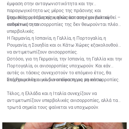
έμφαση στην ανταγωνιστικότητα και την
παραγωγικότητα ως μέρος της πράσινης και
ψηφιακής μετάβασης, καθώς και στην κοινωνική
Στην Κύπρο, όπως είπε, η κατάσταση έχει βελτιωθεί –
ανθεκτικότητα.
επομένως οι ανισορροπίες της δεν θεωρούνται πλέον
υπερβολικές.
Η Γερμανία, η Ισπανία, η Γαλλία, η Πορτογαλία, η
Ρουμανία, η Σουηδία και οι Κάτω Χώρες εξακολουθούν
να αντιμετωπίζουν ανισορροπίες.
Ωστόσο, για τη Γερμανία, την Ισπανία, τη Γαλλία και την
Πορτογαλία, οι ανισορροπίες υποχωρούν. Και εάν
αυτές οι τάσεις συνεχιστούν το επόμενο έτος, θα
υπάρχουν λόγοι για μια απόφαση για μη ανισορροπίες.
Στη Ρουμανία, οι κίνδυνοι είναι προς τα κάτω.
Τέλος, η Ελλάδα και η Ιταλία συνεχίζουν να
αντιμετωπίζουν υπερβολικές ανισορροπίες, αλλά τα
τρωτά σημεία τους φαίνεται να υποχωρούν.