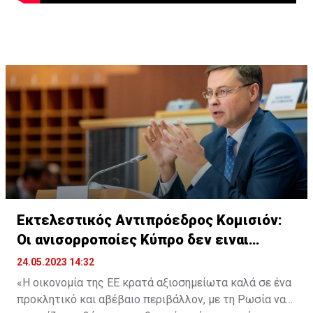
Εκτελεστικός Αντιπρόεδρος Κομισιόν:
Οι ανισορροποίες Κύπρο δεν ειναι
ανησυχούν
24.05.2023 14:32
«Η οικονομία της ΕΕ κρατά αξιοσημείωτα καλά σε ένα
προκλητικό και αβέβαιο περιβάλλον, με τη Ρωσία να