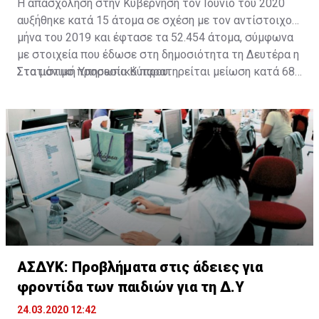
Η απασχόληση στην Κυβέρνηση τον Ιούνιο του 2020
αυξήθηκε κατά 15 άτομα σε σχέση με τον αντίστοιχο
μήνα του 2019 και έφτασε τα 52.454 άτομα, σύμφωνα
με στοιχεία που έδωσε στη δημοσιότητα τη Δευτέρα η
Στατιστική Υπηρεσία Κύπρου.
Στο μόνιμο προσωπικό παρατηρείται μείωση κατά 685
άτομα (-2,4%), από 28.312 σε 27.627 άτομα. Στο
έκτακτο προσωπικό παρατηρείται αύξηση κατά 771
άτομα (5,0%) φθάνοντας τις 16.541 σε σχέση με 15.470
άτομα τον Ιούνιο του 2019.
Σε σχέση με τον Ιούνιο του 2019 παρατηρείται αύξηση
στο προσωπικό της Εκπαιδευτικής Υπηρεσίας (1,3%)
καθώς και στο προσωπικό των Δυνάμεων Ασφαλείας
(0,1%). Και στις τρεις κατηγορίες προσωπικού
καταγράφεται αύξηση στο έκτακτο προσωπικό με τη
μεγαλύτερη να σημειώνεται στην Εκπαιδευτική
ΑΣΔΥΚ: Προβλήματα στις άδειες για
Υπηρεσία (11,1%).
φροντίδα των παιδιών για τη Δ.Υ
Σε σχέση με το Μάιο του 2020 παρατηρείται αύξηση
24.03.2020 12:42