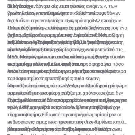
αυτό θα έχει αρνητικές επιπτώσεις στην
θέμα των κινδύνων, των νεοφανών κινδύνων, των
Ελληνικής
κερδοφορία», συμπλήρωσε.
γεωπολιτικών κινδύνων, των κλιματικών κινδύνων.
Ερωτηθείσα, η επικεφαλής του SSΜ απέφυγε να
Αυτά είναι στο επίκεντρο των ευρωπαίων εποπτών
σχολιάσει την εν εξελίξει εξαγορά της Ελληνικής
και εργαζόμαστε στενά με τις τράπεζες για να
Τράπεζας από την ελληνική Eurobank, λέγοντας ως ένα
«Μερικές φορές», ανέφερε, «είμαστε ουδέτεροι σε
βεβαιωθούμε ότι επαγρυπνούν και ότι κάνουν σωστή
γενικό σχόλιο ότι οι επόπτες, δηλαδή ο SSΜ μαζί με
σχέση με τις επιχειρηματικές αποφάσεις που
μελλοντική εκτίμηση κινδύνου αλλά για αυτούς τους
την Κεντρική Τράπεζα της Κύπρου, εξετάζουν τις
λαμβάνουν οι τράπεζες σε σχέση με την συγχώνευση,
Η Εurobank έχει αποκτήσει το 55,3% του μετοχικού
νέους κινδύνους».
προληπτικές επιπτώσεις.
είτε προχωρούν σε εγχώριες συγχωνεύσεις είτε
κεφαλαίου της Ελληνικής Τράπεζας και μετά από τις
διασυνοριακές και συνεπώς οι επόπτες θα εξετάσουν
εποπτικές εγκρίσεις και βάσει του νόμου η Eurobank
ΜΕΔ: Μικρός ο αντίκτυπος αλλά χρειάζεται
τις προληπτικές επιπτώσεις και αυτό σημαίνει πόσο
αναμένεται να υποβάλει δημόσια προσφορά για
εκτίμηση μελλοντικών κινδύνων
κεφαλαιοποιημένες είναι οι τράπεζες ποια είναι η
απόκτηση και του υπόλοιπου μετοχικού κεφαλαίου.
Απαντώντας σε ερώτηση για την προοπτική ευρύτερα
κατάσταση με τη ρευστότητα, ποια είναι η
του ευρωπαϊκού τραπεζικού τομέα και αν
διακυβέρνησή τους, ποιο είναι το επιχειρηματικό
παρατηρείται αύξηση των ΜΕΔ, η κ. Μπουχ μέχρι τώρα
«Χρειάζεται χρόνος όταν έχουμε επιβράδυνση στην
μοντέλο».
παρατηρήθηκε μια μικρή αύξηση, η οποία ωστόσο δεν
πραγματική οικονομία, χρειάζεται χρόνος μέχρι
είχε μεγάλο αντίκτυπο, επισημαίνοντας ότι η εισροή
εκδηλωθούν τα ΜΕΔ και για το λόγο αυτό πιέζουμε για
Επεσήμανε ακόμη ότι υπάρχει διαφορά σε σύγκριση με
νέων ΜΕΔ χρειάζεται χρόνο εν μέσω επιβράδυνσης
ορθή εκτίμηση μελλοντικού κινδύνου», ανέφερε.
την κρίση του κορωνοϊού, καθώς οι τράπεζες είχαν
της οικονομίας.
«έμμεσα στηριχθεί» από τη στήριξη που παρείχαν οι
«Τα μοτίβα που είδαμε στην περασμένη κρίση, μια
κυβερνήσεις προς την πραγματική οικονομία και τη
μείωση στις εταιρικές χρεοκοπίες, δεν θα είναι κατά
ρευστότητα που τους δόθηκε μέσω των Κεντρικών
πάσα πιθανότητα αυτό που θα δούμε στο μέλλον και
Κλιματική αλλαγή προς επιβολή περιοδικών