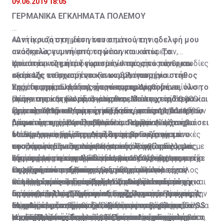
υποχρέωση ελλείψει εναλλακτικών επιλογών.
όπως και άλλες Ευρωπαϊκές χώρες, όπου για κάθε 4
09.06.2019 18:05
ημέρες που ένας γονέας μένει σπίτι η μια χρεώνεται
ΓΕΡΜΑΝΙΚΑ ΕΓΚΛΗΜΑΤΑ ΠΟΛΕΜΟΥ
ως άδεια ανάπαυσης. Η δε πρόταση τους, όπως
αναφέρεται, για μερική κάλυψη όλων των υπαλλήλων
«Αντίκρισα στη μέση του σπιτιού την αδελφή μου
Αυτή η συζήτηση δεν γίνεται μόνο για τις
ανεξαρτήτως μισθού, με μέγιστο ποσό υπολογισμού
ανάσκελα, γυμνή από τη μέση και κάτω. Το
αποζημιώσεις υπέρ προσώπων που υπέφεραν,
τις €2.500, θα αναιρούσε σε ένα βαθμό μια κοινωνική
φουστάνι της ήταν γυρισμένο προς τα πάνω και
υπέστησαν ζημιές ή είχαν απώλειες από τις θηριωδίες
Χρειάστηκαν επτά δεκαετίες, επτά μήνες και μια
αδικία πριν αυτή συντελεστεί.
σκέπαζε το σχισμένο και κομματιασμένο στήθος
κατά της ανθρωπότητας των SS, όπως, για
εξαμελής επιτροπή του Γενικού Λογιστηρίου του
της, το πρόσωπό της ήταν παραμορφωμένο, όλο το
παράδειγμα, οι φρικαλεότητες στο Δίστομο…
Κράτους της Ελλάδος για να ανακαλυφθούν, σε
Στην πραγματικότητα, η πρώτη ρηματική διακοίνωση
σώμα της κατακομματιασμένο. Μα το χειρότερο και
Πρόκειται και για τις ζημιές που υπέστη το ίδιο το
υπόγεια και ξεχασμένα και φθαρμένα αρχεία, 50.000
με την οποία η Ελλάδα κάλεσε σε διάλογο τη Γερμανία
φρικαλεότερο θέαμα ήταν, όταν, από τη στάση του
κράτος, αλλά και για τις γερμανικές παραβιάσεις των
έγγραφα από το Υπουργείο Εξωτερικών, το Γενικό
ήταν το 1995 και πιο συγκεκριμένα στις 14/11/1995,
Πριν από μερικές μέρες η Ελλάδα, με νέα ρηματική
σώματός της, κατάλαβα ότι οι Γερμανοί είχαν βιάσει
προνοιών περί του δικαίου του πολέμου.
Λογιστήριο του Κράτους και το Νομικό Λογιστήριο
μέσω του πρέσβη της Ελλάδος στη Βόνη Ιωάννη
διακοίνωση, κάλεσε το Βερολίνο να προσέλθει σε
το άψυχο κορμί της. Δίπλα της βρισκόταν το
του Κράτους, έγγραφα που αφορούν στις γερμανικές
Μπουρλογιάννη - Τσαγγαρίδη, στον Γερμανό
διάλογο για εξεύρεση συμφωνίας στο ζήτημα που
Μάλιστα, για πρώτη φορά, ζητείται συγκεκριμένο
τεσσάρων μηνών κοριτσάκι της λογχισμένο, με
αποζημιώσεις και το κατοχικό δάνειο. Παράλληλα, με
υφυπουργό Εξωτερικών Hartmann. Τότε, ο Γερμανός
αφορά στις αποζημιώσεις και επανορθώσεις «για
ποσό το οποίο περιλαμβάνει, εκτός από το κόστος
σπασμένο το κεφαλάκι του, και στο στόμα του είχε
οδηγίες της προηγούμενης κυβέρνησης, το Υπουργείο
υφυπουργός απέρριψε το ελληνικό διάβημα, με το
ζημίες που υπέστη η Ελλάδα και οι πολίτες της κατά
της απώλειας και του δανείου, τους τόκους που
Στη συμφωνία του Λονδίνου του 1953, τέθηκε η
τη ρώγα του στήθους της μάνας του που είχαν
Πολιτισμού κατέγραψε για πρώτη φορά όλες τις
επιχείρημα ότι «μετά πάροδο 50 ετών από το τέλος
τον Πρώτο και Δεύτερο Παγκόσμιο Πόλεμο, για
έτρεχαν από την παύση των γερμανικών
αναφορά ότι η εξέταση των αιτημάτων για
κόψει εκείνοι οι κανίβαλοι…». Αυτή είναι μόνο μια
καταστροφές και τις αρπαγές που έγιναν κατά τη
του πολέμου και δεκαετιών αξιοπίστου και στενής
πολεμικές αποζημιώσεις για τα θύματα και τους
αποπληρωμών μέχρι σήμερα. Το ποσό αυτό
αποζημιώσεις από τη Γερμανία αναβάλλεται μέχρι και
Οι υπογραφές έπεσαν στη Μόσχα από τις δύο
από τις πολλές μαρτυρίες επιζώντων της σφαγής
διάρκεια της γερμανικής κατοχής.
συνεργασίας της Ομοσπονδιακής Δημοκρατίας της
απογόνους των θυμάτων της γερμανικής κατοχής, την
προσεγγίζει τα 376 δισεκατομμύρια ευρώ. Από αυτά,
τη σύμβαση της Συμφωνίας Ειρήνης με τη Γερμανία.
Γερμανίες -Ανατολική και Δυτική Γερμανία- και τις 4
στο Δίστομο από τα κατοχικά στρατεύματα των SS
Γερμανίας με τη διεθνή κοινότητα το πρόβλημα των
αποπληρωμή του κατοχικού δανείου και την
το ποσό του καθαρού δανείου πριν τους τόκους,
Μέχρι τότε, αναφέρει ξεκάθαρα η συμφωνία, ουδείς
συμμαχικές δυνάμεις - ΗΠΑ, Ηνωμένο Βασίλειο, Γαλλία
Είναι απόλυτα σημαντικό, ωστόσο, το γεγονός ότι
της ναζιστικής Γερμανίας. Πρόκειται για εγκλήματα
Η νέα ρηματική διακοίνωση και το απαιτούμενο
επανορθώσεων απώλεσε τη δικαιολογητική του βάση.
επιστροφή των λεηλατηθέντων και παράνομα
σύμφωνα με απόρρητη έκθεση του Λογιστηρίου του
μπορεί να ζητήσει αποζημιώσεις από τη Γερμανία σε
και ΕΣΣΔ, η οποία σήμανε και την επανένωση της
ούτε η Ελλάδα, ούτε και η Πολωνία -χώρες με