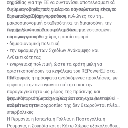
της ΕΕ.
σημασίας για την ΕΕ να συντονίσει αποτελεσματικά
τις οικονομικές πολιτικές και τις πολιτικές της για
Ο κύριος οδηγός μας για να το κάνουμε αυτό είναι το
την απασχόληση», πρόσθεσε.
Ευρωπαϊκό Εξάμηνο, με τους πυλώνες του τη
μακροοικονομική σταθερότητα, τη δικαιοσύνη, την
περιβαλλοντική βιωσιμότητα και την
Το σημερινό πακέτο περιλαμβάνει μια εστιασμένη
παραγωγικότητα.
σύσταση για κάθε χώρα, η οποία αφορά:
• δημοσιονομική πολιτική
• την εφαρμογή των Σχεδίων Ανάκαμψης και
Ανθεκτικότητας
• ενεργειακή πολιτική, ώστε τα κράτη μέλη να
οριστικοποιήσουν τα κεφάλαια του REPowerEU στα
RRP τους
• εκκρεμείς ή πρόσφατα αναδυόμενες προκλήσεις, με
έμφαση στην ανταγωνιστικότητα και την
παραγωγικότητα ως μέρος της πράσινης και
ψηφιακής μετάβασης, καθώς και στην κοινωνική
Στην Κύπρο, όπως είπε, η κατάσταση έχει βελτιωθεί –
ανθεκτικότητα.
επομένως οι ανισορροπίες της δεν θεωρούνται πλέον
υπερβολικές.
Η Γερμανία, η Ισπανία, η Γαλλία, η Πορτογαλία, η
Ρουμανία, η Σουηδία και οι Κάτω Χώρες εξακολουθούν