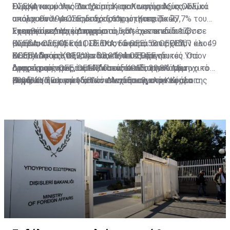
ΟΣΕΚΑ και μόλις το 1% από εποπτευόμενους ΟΣΕ, οι
Ενεργητικού Υπό Διαχείριση σε Κινητές Αξίες, ενώ
Σύμφωνα με την Επιτροπή Κεφαλαιαγοράς, συνολικά
οποίοι είναι υπό τη διαχείριση μη Κυπριακών
ακολουθούν με ποσοστό 6,6% οι τραπεζικές
υπάρχουν 194 ΟΣΕ με δραστηριότητες. Το 77,7% του
Εταιρειών Διαχείρισης.
καταθέσεις και με ποσοστό 6,5% οι επενδύσεις σε
Ενεργητικού Υπό Διαχείριση, κατέχεται από 173
Σχετικά με την κατηγοριοποίηση των επενδυτών σε
μερίδια ΟΣΕΚΑ και ΟΣΕ. Όσον αφορά τους OEΕ,
Κυπριακούς ΟΣΕ (11 ΟΣΕΚΑ, 55 ΟΕΕ, 58 ΟΕΕΠΑΠ και 49
ΟΣΕΚΑ, αναφέρεται, «διαπιστώνεται ότι σχεδόν όλοι
ΟΕΕΠΑΠ και ΚΟΕΕ, το 38,9% του Ενεργητικού Υπό
ΚΟΕΕ). Από το σύνολο των 194 ΟΣΕ με
οι επενδυτές (99,2%) είναι ιδιώτες επενδυτές. Όσον
Σε ό,τι αφορά τις επενδύσεις των ΟΣΕ σε
Διαχείριση αφορά επενδύσεις σε Ιδιωτικό Μετοχικό
δραστηριότητες, οι 142 επενδύουν στην Κύπρο
αφορά τους ΟΕΕ, ΟΕΕΠΑΠ και ΚΟΕΕ, 30,8% του
συγκεκριμένους τομείς κατά το τέταρτο τρίμηνο του
Κεφάλαιο και το 15,6% σε Αντισταθμικό Κεφάλαιο.
μερικώς ή ολικώς και οι επενδύσεις στην Κύπρο
συνόλου των επενδυτών είναι Επαγγελματίες
2021, το Ενεργητικό Υπό Διαχείριση στον τομέα της
Πηγή: ΚΥΠΕ
αντιστοιχούν σε €2,6 δισ. (22,2% του συνολικού
Επενδυτές, 57,3% Καλά Ενημερωμένοι Επενδυτές και
Ενέργειας ανερχόταν στα €309,4 εκατ. (2,677% του
Ενεργητικού Υπό Διαχείριση). Το 63,4% των
μόλις 11,9% Ιδιώτες Επενδυτές».
συνολικού ΕΥΔ), στον τομέα του Fintech στα €30,4
επενδύσεων στην Κύπρο, αφορά επενδύσεις σε
εκατ. (0,263% του συνολικού ΕΥΔ), στον τομέα της
Ιδιωτικό Μετοχικό Κεφάλαιο ενώ οι επενδύσεις σε
Ναυτιλίας στα €110,3 εκατ. (0,954% του συνολικού
Ακίνητα αποτελούν το 11,7%.
ΕΥΔ), στον τομέα των βιώσιμων επενδύσεων στα
€46,9 εκατ. (0,407% του συνολικού ΕΥΔ) και στον
τομέα των κρυπτονομισμάτων στα €9,4 εκατ. (0,081%
του συνολικού ΕΥΔ), καταλήγει η ανακοίνωση της ΕΚΚ.