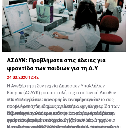
άτομα (5,0%) φθάνοντας τις 16.541 σε σχέση με 15.470
άτομα τον Ιούνιο του 2019.
Σε σχέση με τον Ιούνιο του 2019 παρατηρείται αύξηση
στο προσωπικό της Εκπαιδευτικής Υπηρεσίας (1,3%)
καθώς και στο προσωπικό των Δυνάμεων Ασφαλείας
(0,1%). Και στις τρεις κατηγορίες προσωπικού
καταγράφεται αύξηση στο έκτακτο προσωπικό με τη
μεγαλύτερη να σημειώνεται στην Εκπαιδευτική
ΑΣΔΥΚ: Προβλήματα στις άδειες για
Υπηρεσία (11,1%).
φροντίδα των παιδιών για τη Δ.Υ
Σε σχέση με το Μάιο του 2020 παρατηρείται αύξηση
24.03.2020 12:42
στο προσωπικό της Εκπαιδευτικής Υπηρεσίας (0,4%).
Η Ανεξάρτητη Συντεχνία Δημοσίων Υπαλλήλων
Η αύξηση οφείλεται αποκλειστικά στο έκτακτο
Κύπρου (ΑΣΔΥΚ) με επιστολή της στο Γενικό Διευθυντή
προσωπικό (1,5%). Η συνολική απασχόληση τον Ιούνιο
του Υπουργείου Οικονομικών αναφέρεται σε
«Οι επιλογές που προσφέρονται στην εγκύκλιο σας
του 2020 αυξήθηκε κατά 129 σε σχέση με τον
προβλήματα που δημιουργεί σε μια μεγάλη μερίδα των
στους γονείς δημοσίους υπαλλήλους, υπό τις
προηγούμενο μήνα.
δημοσίων υπαλλήλων η εγκύκλιος αναφορικά με την
περιστάσεις, θεωρούμε ότι είναι εξαιρετικά άδικες
Η Συντεχνία αναφέρει επίσης ότι σοβαρό πρόβλημα
φροντίδα παιδιών κάτω των 15 ετών και της άδεια
και ετεροβαρείς επειδή με τη χρέωση όλων των
εγείρεται και με το σημείο 2 της σελίδας 3 της
Στην απασχόληση της Κυβέρνησης περιλαμβάνονται η
για αυτοπεριορισμό και ζητά διορθωτικά μέτρα.
ημερών απουσίας, ως άδεια ανάπαυσης, μετατοπίζεται
εγκυκλίου του ΥΠΟΙΚ και συγκεκριμένα στην αναφορά:
Η πιο πάνω αναφορά θεωρείται και πάλι ότι είναι