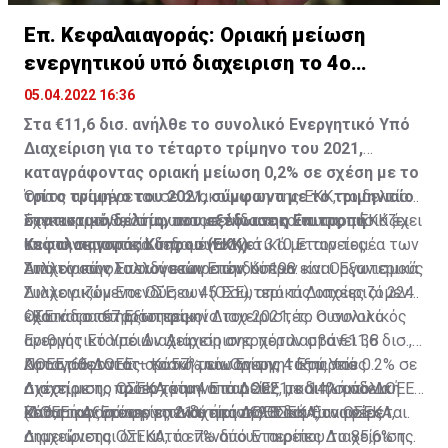
Επ. Κεφαλαιαγοράς: Οριακή μείωση
ενεργητικού υπό διαχειριση το 4ο
τρίμηνο 2021
05.04.2022 16:36
Στα €11,6 δισ. ανήλθε το συνολικό Ενεργητικό Υπό
Διαχείριση για το τέταρτο τρίμηνο του 2021,
καταγράφοντας οριακή μείωση 0,2% σε σχέση με το
τρίτο τρίμηνο του 2021, σύμφωνα με το τριμηνιαίο
Όπως αναφέρεται σε ανακοίνωση της ΕΚΚ, το δελτίο
στατιστικό δελτίο, που εξέδωσε η Επιτροπή
έχει αναρτηθεί στην ιστοσελίδα της και παρουσιάζει
Συγκεκριμένα, σύμφωνα με την ανακοίνωση, η ΕΚΚ έχει
Κεφαλαιαγοράς Κύπρου (ΕΚΚ).
τα πιο σημαντικά δεδομένα σχετικά με τον τομέα των
υπό την εποπτεία της «συνολικά 310 Εταιρείες
Συλλογικών Επενδύσεων στην Κύπρο.
Διαχείρισης Συλλογικών Επενδύσεων και Οργανισμούς
Από το σύνολο των εταιρειών, οι 198 είναι Εξωτερικά
Συλλογικών Επενδύσεων (ΟΣΕ), από τις οποίες οι 224
Διαχειριζόμενοι ΟΣΕ, οι 45 Εσωτερικά Διαχειριζόμενοι
έχουν δραστηριότητες».
ΟΣΕ και οι 67 Εξωτερικοί Διαχειριστές. Ο συνολικός
«Κατά το τέταρτο τρίμηνο του 2021, το συνολικό
αριθμός Εταιρειών Διαχείρισης περιλαμβάνει 38
Ενεργητικό Υπό Διαχείριση ανερχόταν στα €11,6 δισ.,
ΔΟΕΕ, 66 ΔΟΕΕ – Κάτω των Ορίων, 4 Εταιρείες
καταγράφοντας οριακή μείωση της τάξης του 0.2% σε
Προστίθεται ότι το 57% του Ενεργητικού Υπό
Διαχείρισης ΟΣΕΚΑ και 4 Εταιρείες με διπλή άδεια
σχέση με το τρίτο τρίμηνο του 2021, και η συνολική
Διαχείριση, προερχόταν από ΔΟΕΕ, το 14% από ΔΟΕΕ-
(ΔΟΕΕ και Εταιρείες Διαχείρισης ΟΣΕΚΑ).
Καθαρή Αξία ενεργητικού ήταν €9.8 δισ», αναφέρεται.
κάτω των ορίων, το 21% από ΔΟΕΕ και Εταιρείες
Σε ό,τι αφορά την επενδυτική πολιτική των ΟΣΕΚΑ,
Διαχείρισης ΟΣΕΚΑ, το 7% από Εταιρείες Διαχείρισης
σημειώνεται ότι αυτά επενδύουν περίπου το 85,6% του