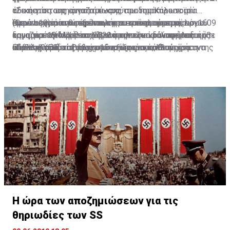
Δημόσια Υπηρεσία, η Εκπαιδευτική Υπηρεσία, οι
το κόστος της αναστάτωσης που προκάλεσε η
«Σε περίπτωση ύποπτου κρούσματος Κορωνοϊού
άδικη για τους εργαζομένους του δημόσιου τομέα
Δυνάμεις Ασφαλείας και οι Ωρομίσθιοι Κυβερνητικοί
Η συντεχνία αναφέρεται στην εγκύκλιο με με αρ. 1609
εμφάνιση του ιού εξολοκλήρου στους ώμους των
(Covid-19) που θα πρέπει να αυτοπεριοριστεί, λόγω
αφού σε περίπτωση αναγκαστικού αυτοπεριορισμού
Όσον αφορά την περίπτωση αυτοπεριορισμού
Εργάτες. Στη Δημόσια Υπηρεσία περιλαμβάνονται οι
και ημερ. 19 Μαρτίου 2020 στην οποία αναφέρεται ότι
εργαζομένων. Η δε υποβολή και εξασφάλιση «ειδικής
του ότι ταξίδεψε σε χώρα υψηλού κινδύνου ή/και ήρθε
τους για την προστασία του κοινωνικού συνόλου οι
δημοσίου υπαλλήλου λόγω ύποπτου κρούσματος
μόνιμοι και έκτακτοι υπάλληλοι των Υπουργείων,
«Γονέας παιδιών μέχρι 15 ετών που επιθυμεί να
άδειας» καθίσταται στην πράξη για πολλούς
σε επαφή με επιβεβαιωμένο κρούσμα, θα πρέπει να
υπάλληλοι αυτοί υποχρεώνονται να κάνουν χρήση της
κορωνοϊού ή ταξιδιού στο εξωτερικό, ιδιαίτερα αν
ΠΗΓΗ: ΚΥΠΕ
Τμημάτων και Υπηρεσιών. Στην Εκπαιδευτική Υπηρεσία
παραμείνει στο σπίτι για φροντίδα των παιδιών του,
υπάλληλους ανέφικτη δεδομένου του ότι καλύπτει
ακολουθηθούν οι οδηγίες του Υπουργείου Υγείας. Αν
άδειας ανάπαυσης τους. Η πρόνοια αυτή, αναφέρεται,
αυτό ήταν υπηρεσιακό, η ΑΣΔΥΚ θεωρεί ότι η άδεια του
περιλαμβάνεται το μόνιμο και έκτακτο εκπαιδευτικό
υπάρχουν προς τον σκοπό αυτό δύο επιλογές. Είτε να
ποσοστιαία ένα μέρος του μισθού όσων αμείβονται με
υπάρχει δυνατότητα να αυτοπεριοριστεί σε χώρο
έρχεται σε αντίθεση με την πρόνοια προηγούμενης
υπαλλήλου θα πρέπει να τυγχάνει χειρισμού ως άδεια
προσωπικό που υπηρετεί στις σχολικές μονάδες
υποβάλει αίτημα για τις μέρες απουσίας του ως άδεια
μέχρι €2.500/μήνα. Τους υπόλοιπους η κυβερνητική
όπου δεν διαμένουν άλλα άτομα, τότε μπορεί να το
εγκυκλίου σας (Αρ. 1605), η οποία αναφέρει: «Σε σχέση
ασθενείας και όχι ως άδεια ανάπαυσης ή, στη
καθώς και το προσωπικό του Κέντρου
ανάπαυσης, η οποία θα τύχει της έγκρισης του
απόφαση τους εξαιρεί γεγονός για το οποίο έχουμε
πράξει. Στις περιπτώσεις αυτές θα παραχωρείται
με την απουσία των υπαλλήλων του δημόσιου και
χειρότερη των περιπτώσεων, για κάθε 4 ημέρες που
Παραγωγικότητας και του Ανώτερου Ξενοδοχειακού
Προϊσταμένου του λαμβανομένου υπόψη του
ήδη διαμαρτυρηθεί απευθύνοντας σχετική επιστολή
άδεια ανάπαυσης με την προσκόμηση σχετικών
ευρύτερου δημόσιου τομέα (μόνιμων υπαλλήλων,
ένας δημόσιος υπάλληλος μένει σπίτι λόγω
Ινστιτούτου. Στις Δυνάμεις Ασφαλείας
προγραμματισμού της εργασίας ή να αιτηθεί της
προς τους συναρμόδιους Υπουργούς Οικονομικών και
αποδεικτικών στοιχείων».
εργοδοτούμενων αορίστου και ορισμένου χρόνου και
αυτοπεριορισμού η μια μόνο να χρεώνεται ως άδεια
περιλαμβάνονται η Αστυνομία, η Πυροσβεστική
«ειδικής άδειας», όπως αυτή αναγράφεται στο
Εργασίας, Πρόνοιας και Κοινωνικών Ασφαλίσεων»,
ωρομίσθιου κυβερνητικού προσωπικού) που
ανάπαυσης.
Υπηρεσία και η Εθνική Φρουρά. Στο Ωρομίσθιο
ανακοινωθέν της Υπουργού Εργασίας, Πρόνοιας και
αναφέρεται.
ταξίδεψαν σε χώρες υψηλού κινδύνου και θα πρέπει
Προσωπικό περιλαμβάνονται τακτικοί, έκτακτοι και
Κοινωνικών Ασφαλίσεων....».
να αυτοπεριοριστούν στο σπίτι για περίοδο 14
εποχικοί υπάλληλοι.
Εκφράζεται η εκτίμηση ότι επί του θέματος θα πρέπει
ημερών, πληροφορείστε ότι αυτή θα τυγχάνει
Η Συντεχνία επισημαίνει πως η παραμονή ενός γονέα
να γίνουν δεύτερες σκέψεις και αναφέρεται επίσης ότι
χειρισμού ως άδεια ασθενείας.»
Στα στοιχεία δεν περιλαμβάνονται τα Μέλη της
στο σπίτι για σκοπούς φροντίδας παιδιών κάτω των
μια πιο συνετή και ακριβοδίκαιη προσέγγιση που
Η ώρα των αποζημιώσεων για τις
Βουλής των Αντιπροσώπων (Βουλευτές και
15 ετών, δεν αποτελεί για τους εργαζόμενους γονείς
καλύπτει όλους τους δημοσίους υπαλλήλους
θηριωδίες των SS
Εκπρόσωποι Θρησκευτικών Ομάδων).
επιθυμία, όπως προϋποθέτει η εγκύκλιος, αλλά
προσφέρει το μοντέλο το οποίο εφάρμοσε η Ελλάδα,