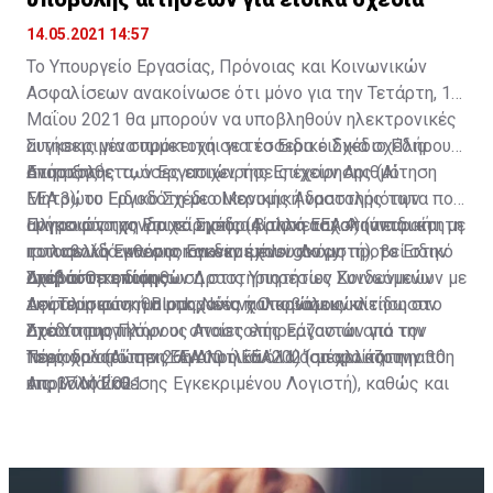
και προωθούνται στο πλαίσιο της Οικονομικής
Διπλωματίας, βασικός πυλώνας των οποίων είναι,
14.05.2021 14:57
μεταξύ άλλων, η στήριξη της καινοτομίας, από κοινού
Το Υπουργείο Εργασίας, Πρόνοιας και Κοινωνικών
και σε συνεργασία με το Υφυπουργείο Έρευνας,
Ασφαλίσεων ανακοίνωσε ότι μόνο για την Τετάρτη, 19
Καινοτομίας και Ψηφιακής Πολιτικής.
Μαΐου 2021 θα μπορούν να υποβληθούν ηλεκτρονικές
αιτήσεις για συμμετοχή σε τέσσερα ειδικά σχέδια
Συγκεκριμένα πρόκειται για το Ειδικό Σχέδιο Πλήρους
Η εκδήλωση πραγματοποιείται σε συνεργασία με τη
στήριξης.
Αναστολής των Εργασιών της Επιχείρησης (Αίτηση
Επιπρόσθετα, όσες επιχειρήσεις έχουν Αριθμό
μη-κερδοσκοπική πρωτοβουλία “Cyprus Seeds” η
ΕΕΑ.3), το Ειδικό Σχέδιο Μερικής Αναστολής των
Μητρώου Εργοδότη με οικονομική δραστηριότητα που
οποία στηρίζει την εμπορευματοποίηση της
Εργασιών της Επιχείρησης (Αίτηση ΕΕΑ.4) (απαραίτητη
ανήκει στο χονδρικό εμπόριο αλλά ασχολούνται και με
Πληροφόρηση για τα Σχέδια βρίσκεται στην ειδική
ακαδημαϊκής έρευνας των κυπριακών πανεπιστημίων
η υποβολή Έκθεσης Εγκεκριμένου Λογιστή), το Ειδικό
το λιανικό εμπόριο και δεν έχουν ακόμη προβεί στην
ιστοσελίδα www.coronavirus.mlsi.gov.cy
και ερευνητικών ιδρυμάτων, παρέχοντας στήριξη υπό
Σχέδιο Οικονομικών Δραστηριοτήτων Συνδεόμενων με
απαραίτητη διόρθωση στις Υπηρεσίες Κοινωνικών
Διαβάστε επίσης:
μορφή χορηγιών, καθοδήγησης, κατάρτισης και
την Τουριστική Βιομηχανία ή Οικονομικών
Ασφαλίσεων, θα μπορούν να υποβάλουν αίτηση στο
Δεύτερη φάση unlock: Νέες χαλαρώσεις κλείδωσαν
δικτύωσης στο εξωτερικό. Στο πλαίσιο αυτό,
Δραστηριοτήτων οι οποίες επηρεάζονται από τον
Σχέδιο της Πλήρους Αναστολής Εργασιών για την
στο Υπουργικό
επιστημονικές ομάδες του Cyprus Seeds θα
Τουρισμό (Αίτηση ΕΕΑ.10 ή ΕΕΑ.11) (απαραίτητη η
περίοδο από την 26η Απριλίου 2021 μέχρι και την 30η
Νέες χαλαρώσεις: Αναλυτικά όλα όσα αλλάζουν από
παρουσιάσουν το έργο τους στους τομείς της υγείας
υποβολή Έκθεσης Εγκεκριμένου Λογιστή), καθώς και
Απριλίου 2021.
τις 17 Μαΐου
και βιοϊατρικής, της ηλιακής ενέργειας και των
το Ειδικό Σχέδιο Ορισμένων Κατηγοριών Αυτοτελώς
υδάτων, της πληροφορικής και της πολιτιστικής
Εργαζομένων (Αίτηση ΕΕΑ.5) (για αυτοτελώς
κληρονομιάς και των τεχνών.
εργαζομένους οι οποίοι εμπίπτουν στην κατηγορία «9»
της παραγράφου 3(γ) των Όρων και Προϋποθέσεων