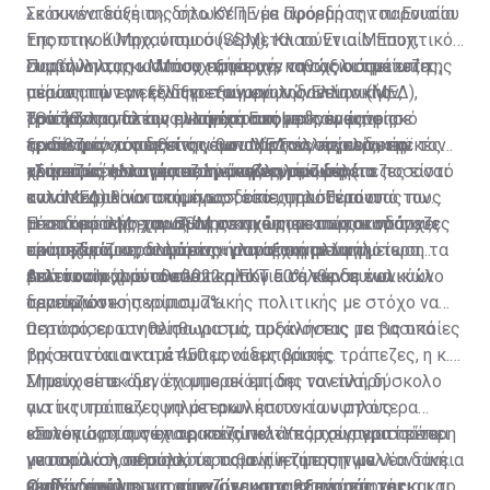
«κόκκινα δάνεια», δήλωσε η νέα Πρόεδρος του Ενιαίου
Σε συνέντευξή της στο ΚΥΠΕ με αφορμή την παρουσία
Εποπτικού Μηχανισμού (SSM), Κλαούντια Μπουχ,
της στην Κύπρο, όπου συνέρχεται το Ενιαίο Εποπτικό
συστήνοντας ωστόσο προσοχή, καθώς οι τράπεζες,
Συμβούλιο, η κ. Μπουχ εξήρε μεν την αξιοσημείωτη
Παράλληλα, η κ. Μπουχ απέφυγε να σχολιάσει επί της
πέραν από τον κίνδυνο των υψηλών επιτοκίων,
μείωση των μη εξυπηρετούμενων δανείων (ΜΕΔ),
ουσίας την εν εξελίξει εξαγορά της Ελληνικής
βρίσκονται πλέον αντιμέτωπες με «νεοφανείς
τονίζοντας δε πως υπάρχει ακόμη δρόμος,
Τράπεζας από την ελληνική Eurobank, ενώ άφησε
«Θα ήθελα να πως η κατάσταση για τον κυπριακό
κινδύνους», όπως τις γεωπολιτικές κρίσεις, την
προκειμένου ο δείκτης των ΜΕΔ να συγκλίνει με τον
ξεκάθαρα να νοηθεί ότι θα υπάρξουν περιοδικές
τραπεζικό τομέα είναι όμοια με πολλές ευρωπαϊκές
κλιματική αλλαγή και την κυβερνοασφάλεια.
μέσο όρο των τραπεζών στην ευρωζώνη.
χρηματικές ποινές σε τράπεζες, που δεν
τράπεζες. Η κατάσταση είναι καλή, οι τράπεζες είναι
«Συνεπώς είναι μια πολύ μεγάλη μείωση, (το ποσοστό
ανταποκριθούν στις προσδοκίες του Ενιαίου
καλά κεφαλαιοποιημένες», είπε, προσθέτοντας πως
των ΜΕΔ) είναι ακόμη ωστόσο υψηλότερο από τον
Εποπτικού Μηχανισμού σε σχέση με τους κινδύνους
το ειδικότερο χαρακτηριστικό του κυπριακού
μέσο όρο της ευρωζώνης και ως εκ τούτου υπάρχει
Η επικεφαλής του SSΜ αναγνώρισε πως οι τράπεζες
που σχετίζονται από την κλιματική αλλαγή.
τραπεζικού συστήματος ήταν η σημαντική μείωση τα
ακόμη δρόμος, αλλά είναι μια αξιοσημείωτη
είναι τώρα κερδοφόρες «γιατί έχουμε υψηλότερα
τελευταία χρόνια από περίπου 50% των συνολικών
βελτίωση», πρόσθεσε.
επιτόκια και αυτό είναι καλό για τα κέρδη των
Από τον Ιούλιο του 2022 η ΕΚΤ εισήλθε σε ένα κύκλο
δανείων στο περίπου 7%.
τραπεζών».
περιοριστικής νομισματικής πολιτικής με στόχο να
περιορίσει τον πληθωρισμό, αυξάνοντας τα βασικά
Ωστόσο, ερωτηθείσα για τις προκλήσεις με τις οποίες
της επιτόκια κατά 450 μονάδες βάσης.
βρίσκονται αντιμέτωπες οι εμπορικές τράπεζες, η κ.
Μπουχ είπε «δεν έχουμε ακόμη δει τον πλήρη
Σημείωσε ακόμη ότι μπορεί επίσης να είναι δύσκολο
αντίκτυπο των υψηλότερων επιτοκίων στους
για τις τράπεζες να μετακυλήσουν τα υψηλότερα
ισολογισμούς των τραπεζών». «Υπάρχει περισσότερη
επιτόκια στους εταιρικούς πελάτες τους γιατί είναι
«Συνεπώς», συνέχισε, «είναι κάτι που σίγουρα πρέπει
μετακύλιση, περισσότερος αντίκτυπος των
γνωστό ότι σε πολλούς τομείς η ζήτηση για νέα δάνεια
να παρακολουθούμε, το τι θα γίνει με την μελλοντική
υψηλότερων επιτοκίων στα καταθετικά επιτόκια και
είναι αδύναμη.
κερδοφορία των τραπεζών και φυσικά υπάρχει και το
Ουδέν σχόλιο για συγχώνευσης εξαγοράς της