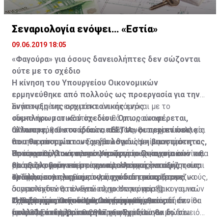
πολέμου.
να το αποπληρώνουν.
Σεναριολογία ενόψει… «Εστία»
09.06.2019 18:05
«Φαγούρα» για όσους δανειολήπτες δεν σώζονται
ούτε με το σχέδιο
Η κίνηση του Υπουργείου Οικονομικών
ερμηνεύθηκε από πολλούς ως προεργασία για την
ανάπτυξη της αρχιτεκτονικής ενός
Συγκεκριμένα, εκτιμάται ότι ακόμη και με το
συμπληρωματικού σχεδίου. Όπως αναφέρεται,
«δεκανίκι» του «Εστία» δεν θα μπορούν να
άλλωστε, και στο ίδιο το «ΕΣΤΙΑ» οι περιπτώσεις
ανταποκριθούν στις δανειακές τους υποχρεώσεις και
Ο Υπουργός Οικονομικών, πάντως, θεωρεί εν πολλοίς
που θα απορρίπτονται για λόγους μη βιωσιμότητας,
θα απορρίπτονται ως μη βιώσιμοι. Η κίνηση του
ότι η λειτουργία του Σχεδίου θα δώσει απαντήσεις και
θα αποστέλλονται στο Υπουργείο Οικονομικών και
Υπουργείου Οικονομικών να ζητήσει στοιχεία από τις
απτά αριθμητικά και μετρήσιμα στοιχεία, στα οποία θα
Πρόσφατα, όπως πληροφορείται η «Σ», προτού
θα αξιολογούνται με την προοπτική ένταξής τους
τράπεζες ερμηνεύεται ποικιλοτρόπως και συζητείται
μπορεί να βασιστεί η όποια μελλοντική απόφαση του
ολοκληρωθεί ο νομοτεχνικός έλεγχος του
σε άλλα συμπληρωματικά σχέδια του κράτους
στους οικονομικούς κύκλους και δη τους τραπεζικούς,
Κράτους.
«μνημονίου» που θα υπογράψουν οι τράπεζες για να
1) Τους υπολογισμούς τους για το ποσοστό των
οι οποίοι δεν θα έλεγαν «όχι» στην ύπαρξη
συμμετέχουν στο «Εστία», το Υπουργείο Οικονομικών
δανειοληπτών, που ενώ πληρούν τα κριτήρια για να
Ο Υπουργός Οικονομικών, πάντως, θεωρεί εν
εναλλακτικού σχεδίου για ένα μέρος των
Τα ερωτήματα του Υπ. Οικονομικών
είχε ζητήσει, ανεπίσημα, πληροφορίες από τα
ενταχθούν στο Εστία, θα απορριφθούν, επειδή δεν θα
2) Ενδεικτικό ποσοστό των δανειοληπτών, οι οποίοι
πολλοίς ότι η λειτουργία του Σχεδίου θα δώσει
δανειοληπτών, που θα απορριφθούν, λόγω μη
τραπεζικά ιδρύματα και συγκεκριμένα:
μπορούν να πληρώσουν.
στις 30 Σεπτεμβρίου 2017 εξυπηρετούσαν το δάνειό