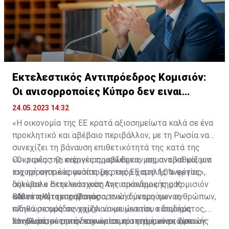
Εκτελεστικός Αντιπρόεδρος Κομισιόν:
Οι ανισορροποίες Κύπρο δεν ειναι
ανησυχούν
24.05.2023 14:32
«Η οικονομία της ΕΕ κρατά αξιοσημείωτα καλά σε ένα
προκλητικό και αβέβαιο περιβάλλον, με τη Ρωσία να
συνεχίζει τη βάναυση επιθετικότητά της κατά της
Ουκρανίας. Οι εαρινές προβλέψεις μας αναβαθμίζουν
«Οι τιμές της ενέργειας μειώθηκαν σημαντικά και μια
τις προοπτικές ανάπτυξης της ΕΕ στο 1,0% φέτος»,
ισχυρή αγορά εργασίας με ρεκόρ χαμηλής ανεργίας
δήλωσε
συνέβαλε στην ενίσχυση της οικονομικής μας
ο Εκτελεστικός Αντιπρόεδρος της Κομισιόν
Βάλντις Ντομπρόβσκις
ανθεκτικότητας. Ωστόσο, ενώ ο μετρούμενος
«Αυτό πλήττει την αγοραστική δύναμη των ανθρώπων,
πληθωρισμός συνεχίζει να μειώνεται, ο δομικός
ειδικά σε ομάδες χαμηλού και μεσαίου εισοδήματος,
πληθωρισμός αποδεικνύεται πιο επίμονος», είπε
και βλάπτει την ανταγωνιστικότητα των εταιρειών
Συνολικά, σε αυτήν την κρίσιμη στιγμή, είναι ζωτικής