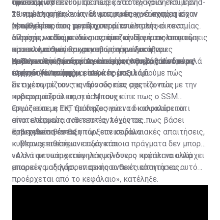
Τραπεζών. Υπενθύμισε πως κατά την κρίση του Covid-
συνεπώς πρέπει οι τράπεζες να διεξάγουν εκτίμηση
προστίμων
19 παρατηρήθηκε ότι οι εταιρικές χρεοκοπίες είχαν
των μελλοντικών κινδύνων, πρέπει να σχηματίσουν
Σε ερώτηση για τους κλιματικούς κινδύνους, η κ.
μειωθεί παρά τη μεγάλη συρρίκνωση της οικονομίας.
προβλέψεις που προέρχονται από πολύ
Μπουχ είπε πως μετά το πρώτο κλιματικό τεστ
διαφορετικούς κινδύνους, είτε είναι γεωπολιτικοί,
αντοχής, «είδαμε ότι οι τράπεζες δεν ήταν επαρκώς
«Πρέπει να δούμε πώς αντιμετωπίζουν τις απαιτήσεις
είτε κλιματικοί και συνεπώς η ανάλυση του
προετοιμασμένες και καθορίσαμε ξεκάθαρες
και ακολούθως θα χρησιμοποιήσουμε την
μελλοντικού σεναρίου είναι κάτι που βρίσκεται ψηλά
εποπτικές προσδοκίες και επανήλθαμε για εκ νέου
εργαλειοθήκη μας, μπορεί επίσης να επιβάλουμε
Κυβερνοεπιθέσεις: Αν υπάρχει υψηλός κίνδυνος
στην ατζέντα μας», είπε.
έλεγχο (follow up)».
περιοδικά πρόστιμα, αλλά πρέπει να δούμε πώς
πρέπει να υπάρχει επαρκές μαξιλάρι
αντιμετωπίζουν τις προσδοκίες μας και πώς
Σε σχέση με τους κινδύνους που σχετίζονται με την
προσαρμόζουν τη στάση τους».
κυβερνοασφάλεια, η κ. Μπουχ είπε πως ο SSΜ
εργάζεται με τις τράπεζες για να διασφαλίσει ότι
Όπως είπε, η ΕΚΤ θα δημοσιεύει το καλοκαίρι τα
είναι επαρκώς ανθεκτικές, λέγοντας πως βάσει
αποτελέσματα του τεστ αντοχής σε
στοιχείων η ένταξη των επεισοδίων
κυβερνοεπιθέσεις.
Ερωτηθείσα αν θα υπάρξουν κεφαλαιακές απαιτήσεις,
κυβερνοεπιθέσεων αυξάνεται.
κ. Μπουχ επεσήμανε πως κάποια πράγματα δεν μπορεί
να αντιμετωπιστούν με υψηλότερο κεφάλαιο αλλά
«Αλλά αν υπάρχει υψηλός κίνδυνος πρέπει να υπάρχει
μπορεί να οδηγήσουν σε ποσοτικές απαιτήσεις.
επαρκές μαξιλάρι, επαρκής ανθεκτικότητα και αυτό
προέρχεται από το κεφάλαιο», κατέληξε.