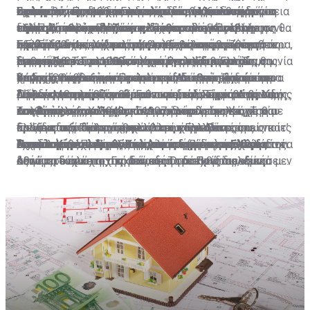
πολέμου, ορισμένοι εκτελεστές των οποίων
ποσό
Ως εκ τούτου, δεν είναι δυνατόν να προσδοκά η
αφαιρεθέντων αρχαιολογικών και άλλων
κράτους, ήταν 10 δισεκατομμύρια 340 εκατομμύρια
σχέση με τις πράξεις που είχε διαπράξει στη διάρκεια
Γερμανίας. Πρόκειται ουσιαστικά για μια συμφωνία
συντριπτικές και τραγικές συνέπειες από τη δράση
Σε περίπτωση που η Γερμανία δεν προσέλθει σε
εξακολουθούν να ζουν ελεύθεροι…
ελληνική κυβέρνηση ότι η ομοσπονδιακή κυβέρνηση θα
πολιτιστικών αγαθών».
ευρώ. Ποσό, σχεδόν ίσο με εκείνο που κατέβαλε η
του Πρώτου και Δευτέρου Παγκοσμίου Πολέμου.
ειρήνης, ωστόσο, όπως ο ίδιος ο τότε Καγκελάριος
της ναζιστικής Γερμανίας- έχουν υπογράψει τη
διάλογο, ή που ο διάλογος δεν καταλήξει σε συμφωνία,
προσέλθει σε συνομιλίες για το θέμα αυτό».
Γερμανία στον μηχανισμό βοήθειας του πρώτου
Σχεδόν 4 δεκαετίες αργότερα και συγκεκριμένα τον
της Γερμανίας, Χέλμουτ Κολ, εξομολογήθηκε αργότερα,
συνθήκη 2+4, ούτε και συμμετείχαν στη συζήτηση που
η Ελλάδα έχει το δικαίωμα της επιλογής να κινηθεί
Εξήγησε, ωστόσο, πως το πολύπλοκο αυτό θέμα, αν
Ήρθε η ώρα οι υπεύθυνοι των εγκλημάτων που
μνημονίου. Το γερμανικό Υπουργείο Εξωτερικών,
Σεπτέμβριο του 1990 υπεγράφη η περιβόητη Συμφωνία
αποφεύχθηκε, με επιμονή του Βερολίνου, να
προηγήθηκε. Στο πλαίσιο αυτής της συμφωνίας, οι
νομικά και να αποταθεί μέχρι και το δικαστήριο της
δεν επιλυθεί πολιτικά, «νοουμένου ότι η Ελλάδα θα
διαπράχθηκαν στον Πρώτο και Δεύτερο Παγκόσμιο
πάντως, απάντησε άμεσα πως δεν προσέρχεται σε
2+4.
χρησιμοποιηθεί ο όρος «συμφωνία ειρήνης», ώστε να
συμμαχικές δυνάμεις παραιτούνται από το δικαίωμα
Χάγης. Όπως εξήγησε μιλώντας στην εκπομπή του
επιδείξει την αναγκαία πολιτική διάθεση, μπορεί η
Υπάρχει βέβαια και το ευρύτερο διεθνές δίκαιο και
Πόλεμο να πληρώσουν. Για τις απώλειες, τον πόνο,
διάλογο και πως το θέμα θεωρείται νομικά και
μην ενεργοποιηθούν οι πρόνοιες της Συμφωνίας του
διεκδίκησης αποζημιώσεων και αυτό είναι το βασικό
Σίγμα «Μεσημέρι και Κάτι» ο νομικός Σίμος Αγγελίδης,
Αθήνα να το φέρει ενώπιον του δικαστηρίου της Χάγης
διεθνές εθιμικό δίκαιο, το οποίο, ειδικά με βάση τις
τον θρήνο, τις κλοπές και τις φρικαλεότητες. Την
πολιτικά λήξαν.
Λονδίνου, οι οποίες θα άνοιγαν τον δρόμο στην
επιχείρημα των Γερμανών.
«το να αναγνωρίζεις και να απολογείσαι σε σχέση με
και, από εκεί και πέρα, το Δικαστήριο της Χάγης θα
συνθήκες της Χάγης του 1907, διέπει τον τρόπο που
Τον Απρίλιο του 1942 η Γερμανία και η Ιταλία, με μία
απαισιοδοξία για το κατά πόσο η Ελλάδα μπορεί να
Ελλάδα, την Πολωνία και άλλες χώρες να
πράξεις που διαπράχθηκαν στο παρελθόν», όπως κατ’
κρίνει κατά πόσο υπάρχει βασιμότητα στους
διεξάγεται ο πόλεμος, αλλά και τις ευθύνες τις οποίες
πρωτοφανή κίνηση στην ιστορία του Δευτέρου
διεκδικήσει αποζημιώσεις από τη Γερμανία για τα
Όταν ο Καγκελάριος Κολ κορόιδεψε την Ελλάδα
διεκδικήσουν τις αποζημιώσεις που δικαιούνται.
Η επιλογή του Διεθνούς Δικαστηρίου της Χάγης
επανάληψη έχει πράξει η πολιτική ηγεσία και αρκετοί
ισχυρισμούς.
έχει το κάθε κράτος, σε σχέση με ενέργειες που κάνει
Παγκοσμίου Πολέμου, ανάγκασαν (μόνο) την Ελλάδα να
Αυτό αποτελεί μεγάλο νομικό εργαλείο στα χέρια της
δεινά που υπέστη στη διάρκεια του Πρώτου και
αξιωματούχοι της Γερμανικής Ομοσπονδίας, «είναι μεν
κατά τη διάρκεια της οποιαδήποτε εχθροπραξίας.
συνάψει ένα κατοχικό δάνειο. Το διεθνές πολεμικό
Αθήνας, τουλάχιστον σε ό,τι αφορά στις διεκδικήσεις
κυρίως του Δευτέρου Παγκοσμίου Πολέμου ήρθε να
φραστική ανάληψη ευθύνης, που όμως δεν έρχεται να
Συνεπώς, υπάρχει ακόμη ένα μεγαλύτερο πλαίσιο
δίκαιο προβλέπει ότι η κατεχόμενη χώρα οφείλει να
για αποπληρωμή του κατοχικού δανείου, το οποίο
αντικαταστήσει η αισιοδοξία που προέκυψε από την
υποστηριχθεί με έργα».
διεθνούς δικαίου το οποίο μπορεί η Ελλάδα να
συντηρεί τα στρατεύματα κατοχής. Ωστόσο, οι
ενισχύουν τα έγγραφα που έχει αποκαλύψει ο
ανάκτηση απόρρητων εγγράφων που αφορούν στο
αξιοποιήσει, νοουμένου ότι θα επιλέξει πως αυτή είναι
Γερμανοί, όπως αποκαλύπτουν τα απόρρητα έγγραφα
Γερμανός ιστορικός Χάγκεν Φλάισερ, που ζει και
κατοχικό δάνειο και τις γερμανικές αποζημιώσεις.
η κατάλληλη οδός, η οδός της διεκδίκησης είτε στην
του Λογιστηρίου του Κράτους της Ελλάδος,
διδάσκει στην Ελλάδα, σύμφωνα με τα οποία η
πολιτική αρένα, είτε, στη συνέχεια, σε κάποια διεθνή
χρησιμοποίησαν μέρος του δανείου για τη συντήρηση
ναζιστική Γερμανία και ο ίδιος ο Χίτλερ όχι μόνο
δικαστήρια».
του στρατού κατοχής στην Ελλάδα και μεγαλύτερο
αναγνώρισαν το κατοχικό δάνειο, αλλά ακόμα και 6
μέρος για τις επιχειρήσεις του Ρόμελ στην Αφρική,
μέρες προτού αναχωρήσουν οι Γερμανοί από την
Το νομικό ατόπημα της Γερμανίας
γεγονός που παραβιάζει τους κανόνες του δικαίου του
Αθήνα, υπάρχει έγγραφο, που δείχνει ότι είχαν αρχίσει