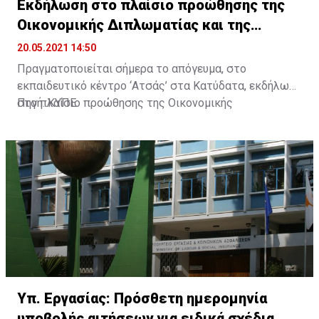
Εκδήλωση στο πλαίσιο προώθησης της
Οικονομικής Διπλωματίας και της
Καινοτομίας
20.05.2021 14:50
Πραγματοποιείται σήμερα το απόγευμα, στο
εκπαιδευτικό κέντρο ‘Ατσάς’ στα Κατύδατα, εκδήλωση
στο πλαίσιο προώθησης της Οικονομικής
Πηγή: ΚΥΠΕ
Διπλωματίας και της Καινοτομίας, η οποία
διοργανώνεται από κοινού από το Υπουργείο
Εξωτερικών και το Υφυπουργείο Έρευνας, Καινοτομίας
και Ψηφιακής Πολιτικής, με τη συμμετοχή Αρχηγών
ξένων Διπλωματικών Αποστολών στην Κύπρο.
Ανακοίνωση από το ΥΠΕΞ αναφέρει ότι στο πλαίσιο
της εκδήλωσης, την οποία θα προσφωνήσουν ο
Υπουργός Εξωτερικών Νίκος Χριστοδουλίδης και ο
Υφυπουργός Έρευνας, Καινοτομίας και Ψηφιακής
Πολιτικής Κυριάκος Κόκκινος, οι ξένοι Πρέσβεις θα
Υπ. Εργασίας: Πρόσθετη ημερομηνία
τύχουν ενημέρωσης για τις δράσεις που σχεδιάζονται
υποβολής αιτήσεων για ειδικά σχέδια