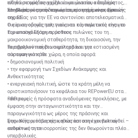
πληθωρισμός συνεχίζει να μειώνεται, ο δομικός
ειδικά σε ομάδες χαμηλού και μεσαίου εισοδήματος,
πληθωρισμός αποδεικνύεται πιο επίμονος», είπε
και βλάπτει την ανταγωνιστικότητα των εταιρειών
Συνολικά, σε αυτήν την κρίσιμη στιγμή, είναι ζωτικής
της ΕΕ.
σημασίας για την ΕΕ να συντονίσει αποτελεσματικά
τις οικονομικές πολιτικές και τις πολιτικές της για
Ο κύριος οδηγός μας για να το κάνουμε αυτό είναι το
την απασχόληση», πρόσθεσε.
Ευρωπαϊκό Εξάμηνο, με τους πυλώνες του τη
μακροοικονομική σταθερότητα, τη δικαιοσύνη, την
περιβαλλοντική βιωσιμότητα και την
Το σημερινό πακέτο περιλαμβάνει μια εστιασμένη
παραγωγικότητα.
σύσταση για κάθε χώρα, η οποία αφορά:
• δημοσιονομική πολιτική
• την εφαρμογή των Σχεδίων Ανάκαμψης και
Ανθεκτικότητας
• ενεργειακή πολιτική, ώστε τα κράτη μέλη να
οριστικοποιήσουν τα κεφάλαια του REPowerEU στα
RRP τους
• εκκρεμείς ή πρόσφατα αναδυόμενες προκλήσεις, με
έμφαση στην ανταγωνιστικότητα και την
παραγωγικότητα ως μέρος της πράσινης και
ψηφιακής μετάβασης, καθώς και στην κοινωνική
Στην Κύπρο, όπως είπε, η κατάσταση έχει βελτιωθεί –
ανθεκτικότητα.
επομένως οι ανισορροπίες της δεν θεωρούνται πλέον
υπερβολικές.