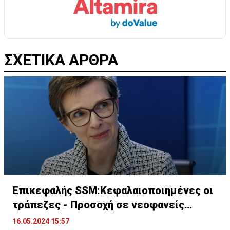
ΣΧΕΤΙΚΑ ΑΡΘΡΑ
Επικεφαλής SSM:Κεφαλαιοποιημένες οι
τράπεζες - Προσοχή σε νεοφανείς
κινδύνους
16.05.2024 15:57