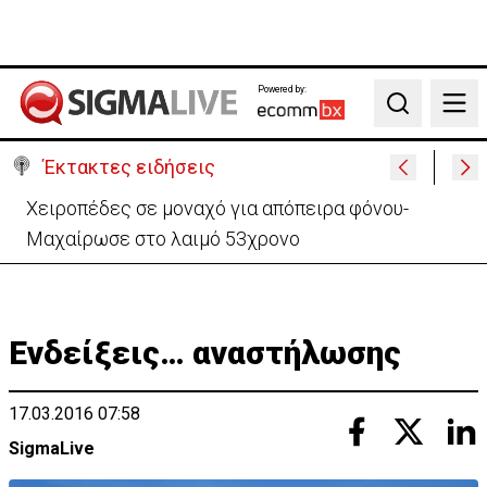
Powered by:
Search
Έκτακτες ειδήσεις
Θέλει να ξαναζωντανέψει την «Corner» o
Προύντζος - «Πληγώνει τις αναμνήσεις»
Ενδείξεις… αναστήλωσης
17.03.2016 07:58
SigmaLive