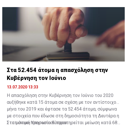
κληρονομιάς και των τεχνών.
εργαζομένους οι οποίοι εμπίπτουν στην κατηγορία «9»
της παραγράφου 3(γ) των Όρων και Προϋποθέσεων
της σχετικής Απόφασης απαραίτητη η υποβολή
Έκθεσης Εγκεκριμένου Λογιστή).
Όπως αναφέρεται, η πρόσθετη μέρα αφορά τους
ενδιαφερόμενους για την περίοδο από την 1η Απριλίου
2021 μέχρι και την 30η Απριλίου 2021, οι οποίοι για
οποιοδήποτε λόγο δεν υπέβαλαν σχετική αίτηση κατά
την περίοδο υποβολής αιτήσεων για τον μήνα Απρίλιο
Στα 52.454 άτομα η απασχόληση στην
2021.
Κυβέρνηση τον Ιούνιο
13.07.2020 13:33
Η απασχόληση στην Κυβέρνηση τον Ιούνιο του 2020
αυξήθηκε κατά 15 άτομα σε σχέση με τον αντίστοιχο
μήνα του 2019 και έφτασε τα 52.454 άτομα, σύμφωνα
με στοιχεία που έδωσε στη δημοσιότητα τη Δευτέρα η
Στατιστική Υπηρεσία Κύπρου.
Στο μόνιμο προσωπικό παρατηρείται μείωση κατά 685