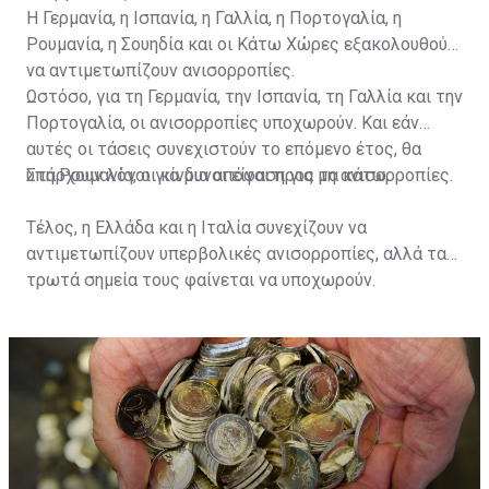
Η Γερμανία, η Ισπανία, η Γαλλία, η Πορτογαλία, η
Ρουμανία, η Σουηδία και οι Κάτω Χώρες εξακολουθούν
να αντιμετωπίζουν ανισορροπίες.
Ωστόσο, για τη Γερμανία, την Ισπανία, τη Γαλλία και την
Πορτογαλία, οι ανισορροπίες υποχωρούν. Και εάν
αυτές οι τάσεις συνεχιστούν το επόμενο έτος, θα
υπάρχουν λόγοι για μια απόφαση για μη ανισορροπίες.
Στη Ρουμανία, οι κίνδυνοι είναι προς τα κάτω.
Τέλος, η Ελλάδα και η Ιταλία συνεχίζουν να
αντιμετωπίζουν υπερβολικές ανισορροπίες, αλλά τα
τρωτά σημεία τους φαίνεται να υποχωρούν.