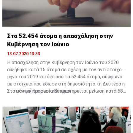
Όπως αναφέρεται, η πρόσθετη μέρα αφορά τους
ενδιαφερόμενους για την περίοδο από την 1η Απριλίου
2021 μέχρι και την 30η Απριλίου 2021, οι οποίοι για
οποιοδήποτε λόγο δεν υπέβαλαν σχετική αίτηση κατά
την περίοδο υποβολής αιτήσεων για τον μήνα Απρίλιο
Στα 52.454 άτομα η απασχόληση στην
2021.
Κυβέρνηση τον Ιούνιο
13.07.2020 13:33
Η απασχόληση στην Κυβέρνηση τον Ιούνιο του 2020
αυξήθηκε κατά 15 άτομα σε σχέση με τον αντίστοιχο
μήνα του 2019 και έφτασε τα 52.454 άτομα, σύμφωνα
με στοιχεία που έδωσε στη δημοσιότητα τη Δευτέρα η
Στατιστική Υπηρεσία Κύπρου.
Στο μόνιμο προσωπικό παρατηρείται μείωση κατά 685
άτομα (-2,4%), από 28.312 σε 27.627 άτομα. Στο
έκτακτο προσωπικό παρατηρείται αύξηση κατά 771
άτομα (5,0%) φθάνοντας τις 16.541 σε σχέση με 15.470
άτομα τον Ιούνιο του 2019.