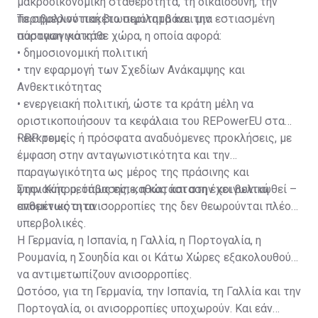
μακροοικονομική σταθερότητα, τη δικαιοσύνη, την
περιβαλλοντική βιωσιμότητα και την
Το σημερινό πακέτο περιλαμβάνει μια εστιασμένη
παραγωγικότητα.
σύσταση για κάθε χώρα, η οποία αφορά:
• δημοσιονομική πολιτική
• την εφαρμογή των Σχεδίων Ανάκαμψης και
Ανθεκτικότητας
• ενεργειακή πολιτική, ώστε τα κράτη μέλη να
οριστικοποιήσουν τα κεφάλαια του REPowerEU στα
RRP τους
• εκκρεμείς ή πρόσφατα αναδυόμενες προκλήσεις, με
έμφαση στην ανταγωνιστικότητα και την
παραγωγικότητα ως μέρος της πράσινης και
ψηφιακής μετάβασης, καθώς και στην κοινωνική
Στην Κύπρο, όπως είπε, η κατάσταση έχει βελτιωθεί –
ανθεκτικότητα.
επομένως οι ανισορροπίες της δεν θεωρούνται πλέον
υπερβολικές.
Η Γερμανία, η Ισπανία, η Γαλλία, η Πορτογαλία, η
Ρουμανία, η Σουηδία και οι Κάτω Χώρες εξακολουθούν
να αντιμετωπίζουν ανισορροπίες.
Ωστόσο, για τη Γερμανία, την Ισπανία, τη Γαλλία και την
Πορτογαλία, οι ανισορροπίες υποχωρούν. Και εάν