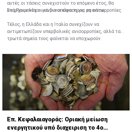
αυτές οι τάσεις συνεχιστούν το επόμενο έτος, θα
υπάρχουν λόγοι για μια απόφαση για μη ανισορροπίες.
Στη Ρουμανία, οι κίνδυνοι είναι προς τα κάτω.
Τέλος, η Ελλάδα και η Ιταλία συνεχίζουν να
αντιμετωπίζουν υπερβολικές ανισορροπίες, αλλά τα
τρωτά σημεία τους φαίνεται να υποχωρούν.
Επ. Κεφαλαιαγοράς: Οριακή μείωση
ενεργητικού υπό διαχειριση το 4ο