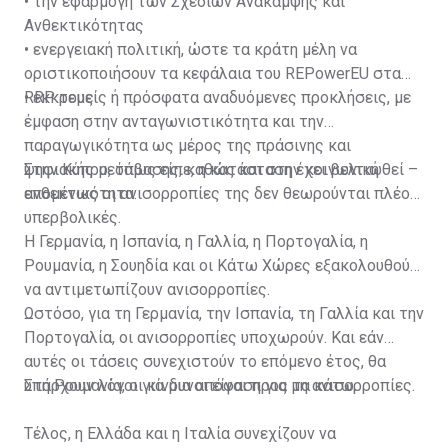
• την εφαρμογή των Σχεδίων Ανάκαμψης και
Ανθεκτικότητας
• ενεργειακή πολιτική, ώστε τα κράτη μέλη να
οριστικοποιήσουν τα κεφάλαια του REPowerEU στα
RRP τους
• εκκρεμείς ή πρόσφατα αναδυόμενες προκλήσεις, με
έμφαση στην ανταγωνιστικότητα και την
παραγωγικότητα ως μέρος της πράσινης και
ψηφιακής μετάβασης, καθώς και στην κοινωνική
Στην Κύπρο, όπως είπε, η κατάσταση έχει βελτιωθεί –
ανθεκτικότητα.
επομένως οι ανισορροπίες της δεν θεωρούνται πλέον
υπερβολικές.
Η Γερμανία, η Ισπανία, η Γαλλία, η Πορτογαλία, η
Ρουμανία, η Σουηδία και οι Κάτω Χώρες εξακολουθούν
να αντιμετωπίζουν ανισορροπίες.
Ωστόσο, για τη Γερμανία, την Ισπανία, τη Γαλλία και την
Πορτογαλία, οι ανισορροπίες υποχωρούν. Και εάν
αυτές οι τάσεις συνεχιστούν το επόμενο έτος, θα
υπάρχουν λόγοι για μια απόφαση για μη ανισορροπίες.
Στη Ρουμανία, οι κίνδυνοι είναι προς τα κάτω.
Τέλος, η Ελλάδα και η Ιταλία συνεχίζουν να