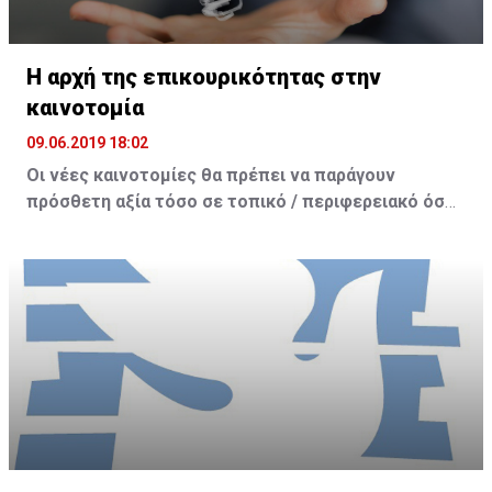
στις διαδικασίες, όχι μόνο διαπραγματεύσεων, αλλά
και στις σχέσεις που αναπτύσσει, συγκρουσιακές
συνήθως, προς το ελληνικό πολιτικό σύστημα.
Η αρχή της επικουρικότητας στην
καινοτομία
09.06.2019 18:02
Οι νέες καινοτομίες θα πρέπει να παράγουν
πρόσθετη αξία τόσο σε τοπικό / περιφερειακό όσο
και σε πανευρωπαϊκό επίπεδο. Μέσα από το Σχέδιο
αυτό οι τοπικές κοινωνίες θα έχουν τη δυνατότητα
να αξιοποιήσουν στον μέγιστο δυνατό βαθμό τα
διάφορα ευρωπαϊκά προγράμματα όπως είναι ο
Ορίζοντας Ευρώπη, η Ψηφιακή Ευρώπη, τα ταμεία
της πολιτικής συνοχής κ.ά.
Το παρόν άρθρο αποτελεί μια σύνοψη της
συνεισφοράς μου στο πλαίσιο της πρωτοβουλίας της
Ευρωπαϊκής Επιτροπής των Περιφερειών «Διάλογος
με τους πολίτες για το μέλλον της Ευρώπης». Η