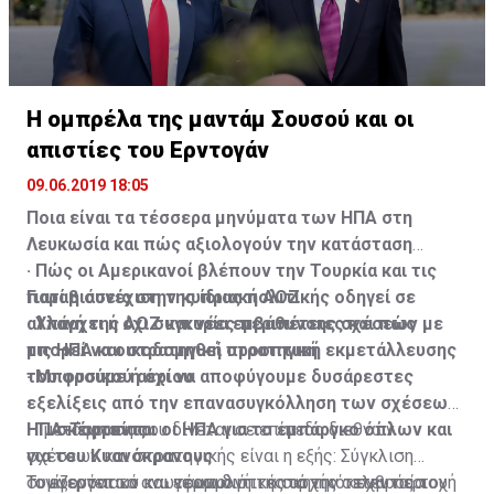
Η ομπρέλα της μαντάμ Σουσού και οι
απιστίες του Ερντογάν
09.06.2019 18:05
Ποια είναι τα τέσσερα μηνύματα των ΗΠΑ στη
Λευκωσία και πώς αξιολογούν την κατάσταση
· Πώς οι Αμερικανοί βλέπουν την Τουρκία και τις
Γιατί η συνέχιση της ίδιας πολιτικής οδηγεί σε
παραβιάσεις στην κυπριακή ΑΟΖ
αλλαγή της ΑΟΖ και νέες περιπέτειες και πώς
· Υπάρχει ή όχι συγκυρία εμβάθυνσης σχέσεων με
μπορεί να οικοδομηθεί στρατηγική εκμετάλλευσης
τις ΗΠΑ και στρατηγική προοπτική
του φυσικού αερίου
· Μπορούμε ή όχι να αποφύγουμε δυσάρεστες
εξελίξεις από την επανασυγκόλληση των σχέσεων
· Τι σκέφτονται οι ΗΠΑ για το εμπάργκο όπλων και
ΗΠΑ-Τουρκίας
Η μετάφραση που δίνεται σε επίπεδο διεθνών
για του Κυανόκρανους
σχέσεων και στρατηγικής είναι η εξής: Σύγκλιση
Το ενεργειακό και γεωπολιτικό σκηνικό στην περιοχή
συμφερόντων και εφαρμογή της αρχής ο εχθρός του
Τονίζονται τα ανωτέρω διότι κατά την τελευταία