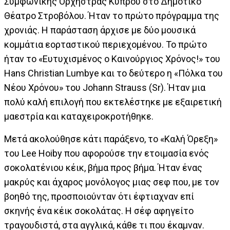
Συμφωνικής Ορχήστρας Κύπρου στο Δημοτικό
Θέατρο Στροβόλου. Ήταν το πρώτο πρόγραμμα της
χρονιάς. Η παράσταση άρχισε με δύο μουσικά
κομμάτια εορταστικού περιεχομένου. Το πρώτο
ήταν το «Ευτυχισμένος ο Καινούργιος Χρόνος!» του
Hans Christian Lumbye και το δεύτερο η «Πόλκα του
Νέου Χρόνου» του Johann Strauss (Sr). Ήταν μια
πολύ καλή επιλογή που εκτελέστηκε με εξαιρετική
μαεστρία και καταχειροκροτήθηκε.
Μετά ακολούθησε κάτι παράξενο, το «Καλή Όρεξη»
του Lee Hoiby που αφορούσε την ετοιμασία ενός
σοκολατένιου κέικ, βήμα προς βήμα. Ήταν ένας
μακρύς και άχαρος μονόλογος μιας σεφ που, με τον
βοηθό της, προσποιούνταν ότι έφτιαχναν επί
σκηνής ένα κέικ σοκολάτας. Η σέφ αφηγείτο
τραγουδιστά, στα αγγλικά, κάθε τι που έκαμναν.