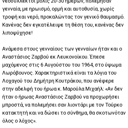
νεοσύλλεκτοι μόλις 20-30 ημερών, πολέμησαν
γενναία, με ηρωισμό, ορμή και αυτοθυσία, χωρίς
τροφή και νερό, προκαλώντας τον γενικό θαυμασμό.
Κανένας δεν εγκατέλειψε τη θέση του, κανένας δεν
λιποψύχησε!
Ανάμεσα στους γενναίους των γενναίων ήταν και ο
Αναστάσιος Ζαρβού εκ Λευκονοίκου. Έπεσε
μαχόμενος στις 6 Αυγούστου του 1964, στο ύψωμα
Λωρόβουνος. Χαρακτηριστικά είναι τα λόγια του
Λοχαγού του Δημήτρη Κουτράκου, που ανέφερε
στην αδελφή του ήρωα κ. Μαρούλα Μιχαήλ: «Αν δεν
ήταν ο ήρωας Αναστάσιος Ζαρβού να προχωρήσει
μπροστά, να πολεμήσει σαν λιοντάρι με τον Τούρκο
κατακτητή και να δώσει το σύνθημα, θα σκοτωνόταν
όλος ο λόχος».