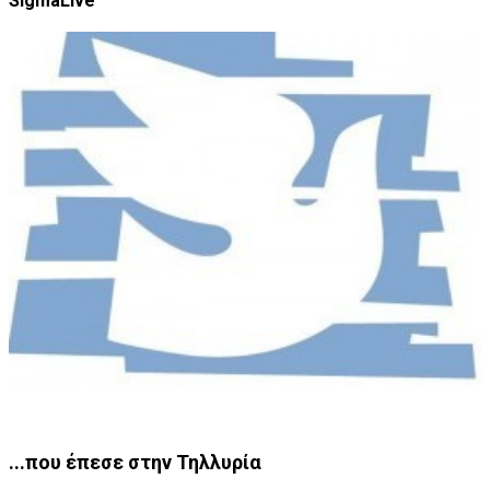
SigmaLive
...που έπεσε στην Τηλλυρία