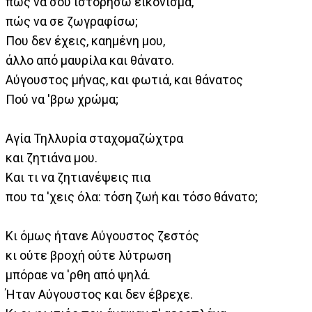
πώς να σου ιστορήσω εικόνισμα,
πώς να σε ζωγραφίσω;
Που δεν έχεις, καημένη μου,
άλλο από μαυρίλα και θάνατο.
Αύγουστος μήνας, και φωτιά, και θάνατος
Πού να 'βρω χρώμα;
Αγία Τηλλυρία σταχομαζώχτρα
και ζητιάνα μου.
Και τι να ζητιανέψεις πια
που τα 'χεις όλα: τόση ζωή και τόσο θάνατο;
Κι όμως ήτανε Αύγουστος ζεστός
κι ούτε βροχή ούτε λύτρωση
μπόραε να 'ρθη από ψηλά.
Ήταν Αύγουστος και δεν έβρεχε.