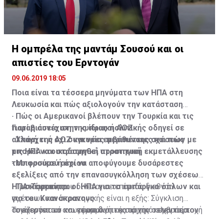
Η ομπρέλα της μαντάμ Σουσού και οι
απιστίες του Ερντογάν
09.06.2019 18:05
Ποια είναι τα τέσσερα μηνύματα των ΗΠΑ στη
Λευκωσία και πώς αξιολογούν την κατάσταση
· Πώς οι Αμερικανοί βλέπουν την Τουρκία και τις
Γιατί η συνέχιση της ίδιας πολιτικής οδηγεί σε
παραβιάσεις στην κυπριακή ΑΟΖ
αλλαγή της ΑΟΖ και νέες περιπέτειες και πώς
· Υπάρχει ή όχι συγκυρία εμβάθυνσης σχέσεων με
μπορεί να οικοδομηθεί στρατηγική εκμετάλλευσης
τις ΗΠΑ και στρατηγική προοπτική
του φυσικού αερίου
· Μπορούμε ή όχι να αποφύγουμε δυσάρεστες
εξελίξεις από την επανασυγκόλληση των σχέσεων
· Τι σκέφτονται οι ΗΠΑ για το εμπάργκο όπλων και
ΗΠΑ-Τουρκίας
Η μετάφραση που δίνεται σε επίπεδο διεθνών
για του Κυανόκρανους
σχέσεων και στρατηγικής είναι η εξής: Σύγκλιση
Το ενεργειακό και γεωπολιτικό σκηνικό στην περιοχή
συμφερόντων και εφαρμογή της αρχής ο εχθρός του
Τονίζονται τα ανωτέρω διότι κατά την τελευταία