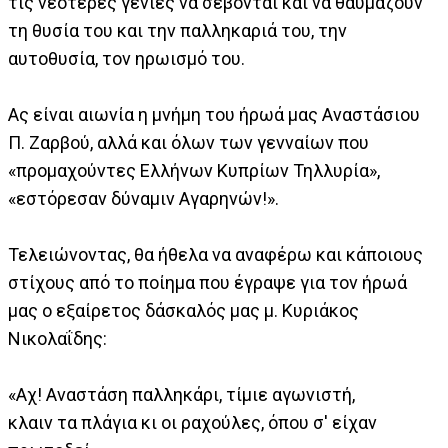
τις νεότερες γενιές να σέβονται και να θαυμάζουν
τη θυσία του και την παλληκαριά του, την
αυτοθυσία, τον ηρωισμό του.
Ας είναι αιωνία η μνήμη του ήρωά μας Αναστάσιου
Π. Ζαρβού, αλλά και όλων των γενναίων που
«προμαχούντες Ελλήνων Κυπρίων Τηλλυρία»,
«εστόρεσαν δύναμιν Αγαρηνών!».
Τελειώνοντας, θα ήθελα να αναφέρω και κάποιους
στίχους από το ποίημα που έγραψε για τον ήρωά
μας ο εξαίρετος δάσκαλός μας μ. Κυριάκος
Νικολαΐδης:
«Αχ! Αναστάση παλληκάρι, τίμιε αγωνιστή,
κλαιν τα πλάγια κι οι ραχούλες, όπου σ' είχαν