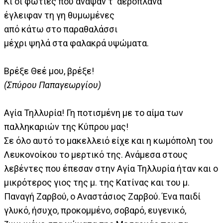
Κι οι φωτιές που άναψαν τ' αεροπλάνα
έγλειφαν τη γη θυμωμένες
από κάτω στο παραθαλάσσι
μέχρι ψηλά στα φαλακρά υψώματα.
Βρέξε Θεέ μου, βρέξε!
(Σπύρου Παπαγεωργίου)
Αγία Τηλλυρία! Γη ποτισμένη με το αίμα των
παλληκαριών της Κύπρου μας!
Σε όλο αυτό το μακελλειό είχε και η κωμόπολη του
Λευκονοίκου το μερτικό της. Ανάμεσα στους
λεβέντες που έπεσαν στην Αγία Τηλλυρία ήταν και ο
μικρότερος γιος της μ. της Κατίνας και του μ.
Παναγή Ζαρβού, ο Αναστάσιος Ζαρβού. Ένα παιδί
γλυκό, ήσυχο, προκομμένο, σοβαρό, ευγενικό,