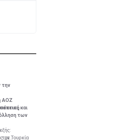
 την
ή ΑΟΖ
ιπέτειες και
ροοπτική
κόλληση των
εξής:
ε την Τουρκία
ς με