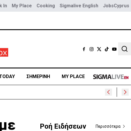
 In
My Place
Cooking
Sigmalive English
JobsCyprus
Sear
TODAY
ΣΗΜΕΡΙΝΗ
MY PLACE
 με
Ροή Ειδήσεων
Περισσότερα