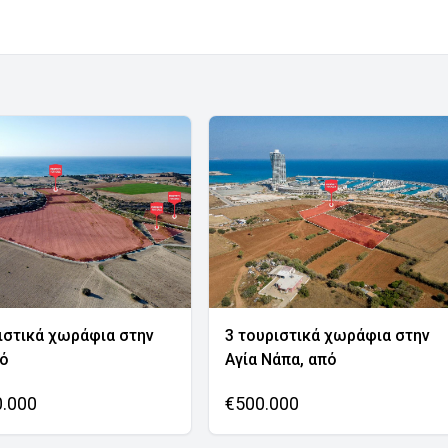
ιστικά χωράφια στην
3 τουριστικά χωράφια στην
νό
Αγία Νάπα, από
0.000
€500.000