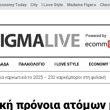
conomy Today
City
I Love Style
Madame Figaro
Check
Powered by:
ΛΑΔΑ
ΠΑΛΑΙΟΛΟΓΙΟ
I LOVE STYLE
ECONOMY 
ην «Corner» o Προύντζος - «Πληγώνει τις αναμνήσεις»
κή πρόνοια ατόμων