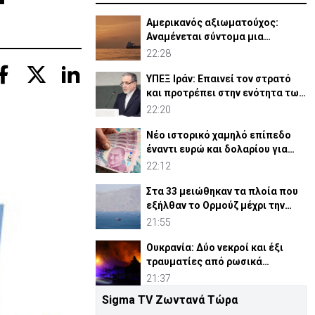
Αμερικανός αξιωματούχος:
Αναμένεται σύντομα μια
συμφωνία για Ορμούζ
22:28
ΥΠΕΞ Ιράν: Επαινεί τον στρατό
και προτρέπει στην ενότητα των
μουσουλμάνων
22:20
Νέο ιστορικό χαμηλό επίπεδο
έναντι ευρώ και δολαρίου για
τουρκική λίρα
22:12
Στα 33 μειώθηκαν τα πλοία που
εξήλθαν το Ορμούζ μέχρι την
Πέμπτη
21:55
Ουκρανία: Δύο νεκροί και έξι
τραυματίες από ρωσικά
πλήγματα
21:37
Sigma TV Ζωντανά Τώρα
ΗΠΑ: Η Γερουσία ενέκρινε νέες