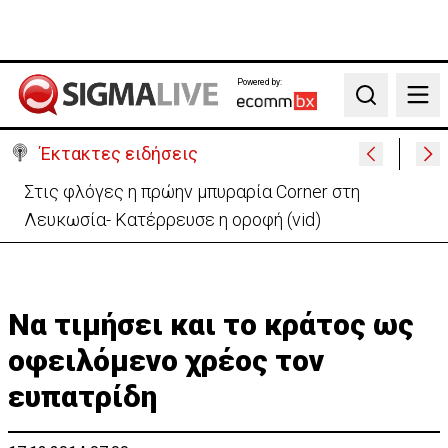
Powered by:
Search
Έκτακτες ειδήσεις
ΗΠΑ: Πυροβολισμοί στη Βόρεια Καρολίνα – Νεκροί
και τραυματίες
Να τιμήσει και το κράτος ως
οφειλόμενο χρέος τον
ευπατρίδη