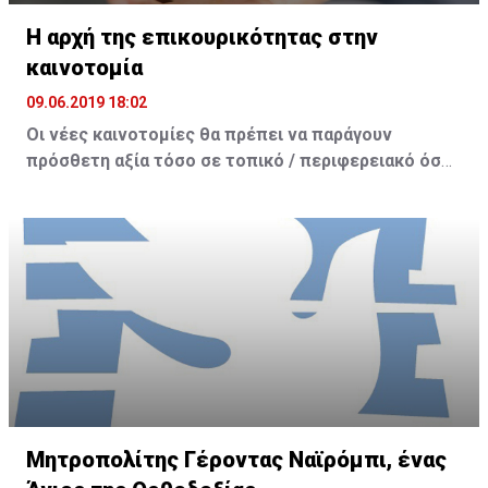
συνήθως, προς το ελληνικό πολιτικό σύστημα.
Η αρχή της επικουρικότητας στην
καινοτομία
09.06.2019 18:02
Οι νέες καινοτομίες θα πρέπει να παράγουν
πρόσθετη αξία τόσο σε τοπικό / περιφερειακό όσο
και σε πανευρωπαϊκό επίπεδο. Μέσα από το Σχέδιο
αυτό οι τοπικές κοινωνίες θα έχουν τη δυνατότητα
να αξιοποιήσουν στον μέγιστο δυνατό βαθμό τα
διάφορα ευρωπαϊκά προγράμματα όπως είναι ο
Ορίζοντας Ευρώπη, η Ψηφιακή Ευρώπη, τα ταμεία
της πολιτικής συνοχής κ.ά.
Το παρόν άρθρο αποτελεί μια σύνοψη της
συνεισφοράς μου στο πλαίσιο της πρωτοβουλίας της
Ευρωπαϊκής Επιτροπής των Περιφερειών «Διάλογος
με τους πολίτες για το μέλλον της Ευρώπης». Η
Μητροπολίτης Γέροντας Ναϊρόμπι, ένας
εισήγησή μου αφορά στη δημιουργία ενός νέου Σχεδίου