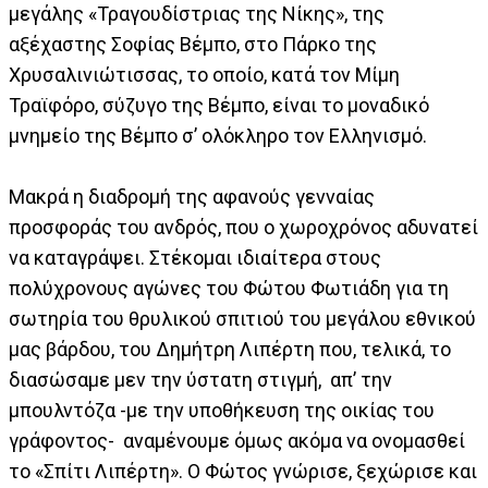
μεγάλης «Τραγουδίστριας της Νίκης», της
αξέχαστης Σοφίας Βέμπο, στο Πάρκο της
Χρυσαλινιώτισσας, το οποίο, κατά τον Μίμη
Τραϊφόρο, σύζυγο της Βέμπο, είναι το μοναδικό
μνημείο της Βέμπο σ’ ολόκληρο τον Ελληνισμό.
Μακρά η διαδρομή της αφανούς γενναίας
προσφοράς του ανδρός, που ο χωροχρόνος αδυνατεί
να καταγράψει. Στέκομαι ιδιαίτερα στους
πολύχρονους αγώνες του Φώτου Φωτιάδη για τη
σωτηρία του θρυλικού σπιτιού του μεγάλου εθνικού
μας βάρδου, του Δημήτρη Λιπέρτη που, τελικά, το
διασώσαμε μεν την ύστατη στιγμή, απ’ την
μπουλντόζα -με την υποθήκευση της οικίας του
γράφοντος- αναμένουμε όμως ακόμα να ονομασθεί
το «Σπίτι Λιπέρτη». Ο Φώτος γνώρισε, ξεχώρισε και