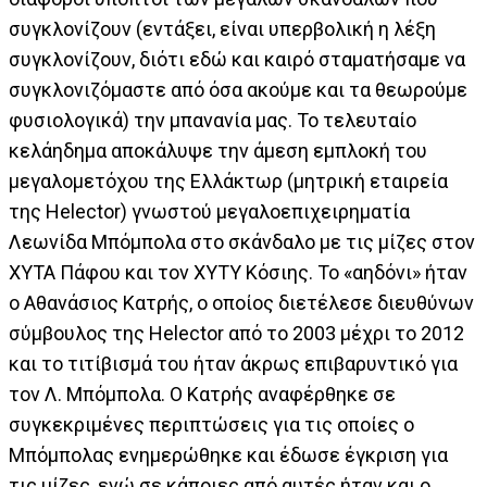
συγκλονίζουν (εντάξει, είναι υπερβολική η λέξη
συγκλονίζουν, διότι εδώ και καιρό σταματήσαμε να
συγκλονιζόμαστε από όσα ακούμε και τα θεωρούμε
φυσιολογικά) την μπανανία μας. Το τελευταίο
κελάηδημα αποκάλυψε την άμεση εμπλοκή του
μεγαλομετόχου της Ελλάκτωρ (μητρική εταιρεία
της Helector) γνωστού μεγαλοεπιχειρηματία
Λεωνίδα Μπόμπολα στο σκάνδαλο με τις μίζες στον
ΧΥΤΑ Πάφου και τον ΧΥΤΥ Κόσιης. Το «αηδόνι» ήταν
ο Αθανάσιος Κατρής, ο οποίος διετέλεσε διευθύνων
σύμβουλος της Helector από το 2003 μέχρι το 2012
και το τιτίβισμά του ήταν άκρως επιβαρυντικό για
τον Λ. Μπόμπολα. Ο Κατρής αναφέρθηκε σε
συγκεκριμένες περιπτώσεις για τις οποίες ο
Μπόμπολας ενημερώθηκε και έδωσε έγκριση για
τις μίζες, ενώ σε κάποιες από αυτές ήταν και ο