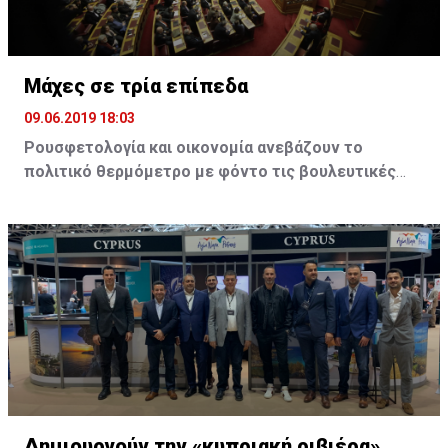
Μάχες σε τρία επίπεδα
09.06.2019 18:03
Ρουσφετολογία και οικονομία ανεβάζουν το
πολιτικό θερμόμετρο με φόντο τις βουλευτικές
εκλογές της 7ης Ιουλίου
Τσίπρας και Μητσοτάκης παίζουν τα ρέστα τους, σε
μια προσπάθεια να αυξήσουν την εκλογική τους
δύναμη. Στο ΚΙΝΑΛ η ρήξη Γεννηματά - Βενιζέλου
προκαλεί τριγμούς. Βαρουφάκης και Βελόπουλος
δίνουν μάχη για να μπουν στη βουλή
Η μεγάλη νίκη στις ευρωεκλογές για τη Νέα
Δημοκρατία έχει πλέον μεταφέρει τη συζήτηση
στον αν το κόμμα της αξιωματικής αντιπολίτευσης
Δημιουργούν την «κυπριακή ριβιέρα»