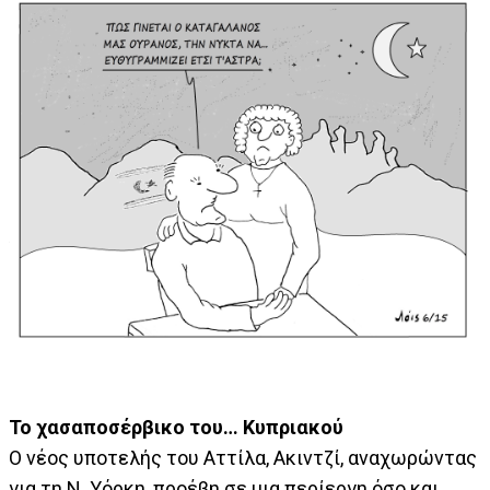
Το χασαποσέρβικο του… Κυπριακού
Ο νέος υποτελής του Αττίλα, Ακιντζί, αναχωρώντας
για τη Ν. Υόρκη, προέβη σε μια περίεργη όσο και