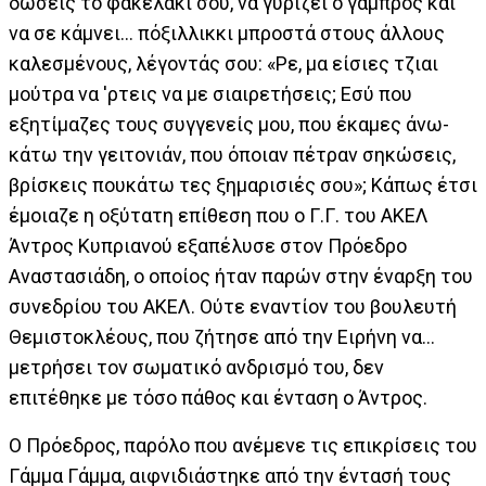
δώσεις το φακελάκι σου, να γυρίζει ο γαμπρός και
να σε κάμνει... πόξιλλικκι μπροστά στους άλλους
καλεσμένους, λέγοντάς σου: «Ρε, μα είσιες τζιαι
μούτρα να 'ρτεις να με σιαιρετήσεις; Εσύ που
εξητίμαζες τους συγγενείς μου, που έκαμες άνω-
κάτω την γειτονιάν, που όποιαν πέτραν σηκώσεις,
βρίσκεις πουκάτω τες ξημαρισιές σου»; Κάπως έτσι
έμοιαζε η οξύτατη επίθεση που ο Γ.Γ. του ΑΚΕΛ
Άντρος Κυπριανού εξαπέλυσε στον Πρόεδρο
Αναστασιάδη, ο οποίος ήταν παρών στην έναρξη του
συνεδρίου του ΑΚΕΛ. Ούτε εναντίον του βουλευτή
Θεμιστοκλέους, που ζήτησε από την Ειρήνη να...
μετρήσει τον σωματικό ανδρισμό του, δεν
επιτέθηκε με τόσο πάθος και ένταση ο Άντρος.
Ο Πρόεδρος, παρόλο που ανέμενε τις επικρίσεις του
Γάμμα Γάμμα, αιφνιδιάστηκε από την έντασή τους