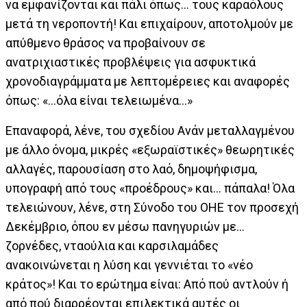
να εμφανίζονται και πάλι όπως… τους καραόλους
μετά τη νεροποντή! Και επιχαίρουν, αποτολμούν με
απύθμενο θράσος να προβαίνουν σε
ανατριχιαστικές προβλέψεις για ασφυκτικά
χρονοδιαγράμματα με λεπτομέρειες και αναφορές
όπως: «...όλα είναι τελειωμένα…»
Επαναφορά, λένε, του σχεδίου Ανάν μεταλλαγμένου
με άλλο όνομα, μικρές «εξωραϊστικές» θεωρητικές
αλλαγές, παρουσίαση στο λαό, δημοψήφισμα,
υπογραφή από τους «προέδρους» και… πάπαλα! Όλα
τελειώνουν, λένε, στη Σύνοδο του ΟΗΕ τον προσεχή
Δεκέμβριο, όπου εν μέσω πανηγυριών με…
ζορνέδες, νταούλια και καρσιλαμάδες
ανακοινώνεται η λύση και γεννιέται το «νέο
κράτος»! Και το ερώτημα είναι: Από πού αντλούν ή
από πού διαρρέονται επιλεκτικά αυτές οι