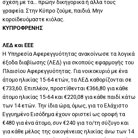
σχέση με τα... πρώην δικηγορικά ή άλλα τους
γραφεία. Στην Κύπρο ζούμε, παιδιά. Μην
κοροϊδευόμαστε κιόλας.
ΚΥΠΡΟΦΡΕΝΗΣ
ΛΕΔ και ΕΕΕ
Η Υπηρεσία Αφερεγγυότητας ανακοίνωσε τα λογικά
έξοδα διαβίωσης (ΛΕΔ) για σκοπούς εφαρμογής του
Πλαισίου Αφερεγγυότητας. Για νοικοκυριό με ένα
άτομο ηλικίας 15-64 ετών, τα ΛΕΔ καθορίζονται σε
€733,60. Επιπλέον, προστίθενται €366,80 για κάθε
άτομο ηλικίας 15-64 και €220,08 για κάθε παιδί κάτω
των 14 ετών. Την ίδια ώρα, όμως, για το Ελάχιστο
Εγγυημένο Εισόδημα έχουν οριστεί ως οροφή τα
€480 για ένα άτομο, συν €240 για το/τη σύζυγο και
για κάθε μέλος της οικογένειας ηλικίας άνω των 14