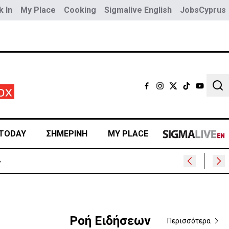
 In
My Place
Cooking
Sigmalive English
JobsCyprus
Sear
TODAY
ΣΗΜΕΡΙΝΗ
MY PLACE
Ροή Ειδήσεων
Περισσότερα