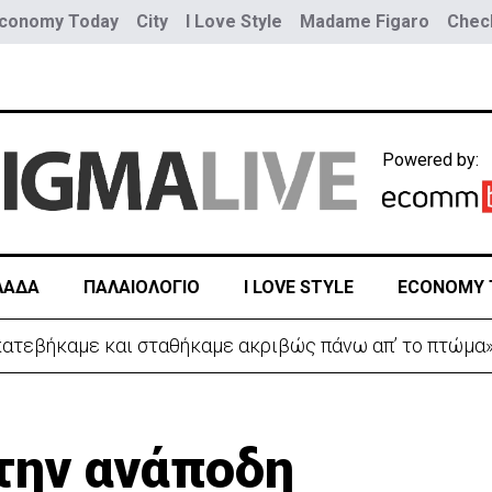
conomy Today
City
I Love Style
Madame Figaro
Check
Powered by:
ΛΑΔΑ
ΠΑΛΑΙΟΛΟΓΙΟ
I LOVE STYLE
ECONOMY 
ευταίο αντίο στον 17χρονο Μάριο-Γαβριήλ
 την ανάποδη