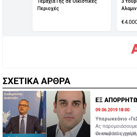
Τεμάχια Γης σε Οικιστικές
3 τουρ
Περιοχές
Αλαμι
€4.00
ΣΧΕΤΙΚΑ ΑΡΘΡΑ
ΕΞ ΑΠΟΡΡΗΤ
09.06.2019 18:00
Υπερωκεάνιο «Γε
Ας παρομοιάσουμε 
κοινωνικό εγχείρ
Οι επιβάτες αγκάλ