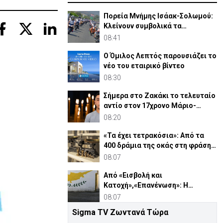
Πορεία Μνήμης Ισάακ-Σολωμού:
Κλείνουν συμβολικά τα
οδοφράγματα
08:41
Ο Όμιλος Λεπτός παρουσιάζει το
νέο του εταιρικό βίντεο
08:30
Σήμερα στο Ζακάκι το τελευταίο
αντίο στον 17χρονο Μάριο-
Γαβριήλ
08:20
«Τα έχει τετρακόσια»: Από τα
400 δράμια της οκάς στη φράση
που λέμε ακόμη
08:07
Από «Εισβολή και
Κατοχή»,«Επανένωση»: Η
χειραγώγηση της κοινής γνώμης
08:07
Sigma TV Ζωντανά Τώρα
Δαμιανός για GSI: «Σιγουριά από