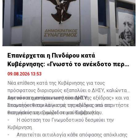
Επανέρχεται η Πινδάρου κατά
Κυβέρνησης: «Γνωστό το ανέκδοτο περι
ΔΗΣΑΚΕΛ»
09.08.2026 13:53
Νέα επίθεση κατά της Κυβέρνησης για τους
πρόσφατους διορισμούς εξαπολύει ο ΔΗΣΥ, καλώντας
την να «σταματήσει τον λαϊκισμό της εξέδρας» και να
Αυτούσια η ανακοινωση του ΔΗΣΥ:
απαντήσει θεσμικά για τις αποκλίσεις από τις
Σταματήστε τον λαϊκισμό της εξέδρας και απαντήστε
εισηγήσεις του Γνωμοδοτικού Συμβουλίου.
θεσμικά όπως αρμόζει σε μια Κυβέρνηση
- Η σύσταση του Γνωμοδοτικού δεσμεύει την
Κυβέρνηση.
- Απαιτείται αιτιολογία κάθε απόφασης απόκλισης