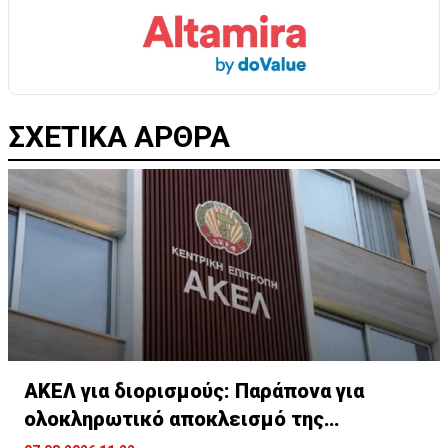
ΣΧΕΤΙΚΑ ΑΡΘΡΑ
ΑΚΕΛ για διορισμούς: Παράπονα για
ολοκληρωτικό αποκλεισμό της
Αριστεράς