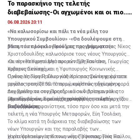
κοινοτήτων της περιοχής, καταλήγει η ανακοίνωση.
Το παρασκήνιο της τελετής
διαβεβαίωσης-Οι αγχωμένοι και οι πιο..
Πηγή: ΚΥΠΕ
χαλαροί (vid)
06.08.2026 20:11
«Να καλωσορίσω και πάλι τα νέα μέλη του
Υπουργικού Συμβουλίου» -«Θα δουλέψουμε στη
βάση του προεκλογικού μας προγράμματος»
Με αυτά τα λόγια ο Πρόεδρος της Δημοκρατίας Νίκος
Χριστοδουλίδης καλωσόρισε τους νέους Υπουργούς
και τη νέα Υφυπουργό που εντάχθηκαν στο
Οι νέοι Υπουργοί Μεταφορών Εύη Τσολάκη, Γεωργίας
κυβερνητικό σχήμα.
Χρίστος Σενέκης και η Υφυπουργός Κοινωνικής
Πρόνοιας Τίνα Παύλου κάθισαν για πρώτη φορά στο
Ο νέος Υπουργός Γεωργίας Χρίστος Σενέκης έφτασε
μεγάλο τραπέζι του Υπουργικού.Ήταν η δεύτερη φορά
πρώτος στις 08:30 το πρωί, εμφανώς αγχωμένος.
που βρέθηκαν στο Προεδρικό σε διάστημα μόλις
Δεχόμενος τα συγχαρητήρια όσων βρίσκονταν στο
μερικών ωρών, αφού είχε προηγήθει η τελετή
«Αναλαμβάνουμε με αίσθημα ευθύνης τα καθήκοντά
Προεδρικό, ο κ. Σενέκης σχολίασε ότι «τώρα αρχίζουν
διαβεβαιώσης.
μας», δήλωσε.
τα δύσκολα».
Πιο σοβαρή εμφανίστηκε, τόσο πριν όσο και μετά την
τελετή, η νέα Υπουργός Μεταφορών, Εύη Τσολάκη.
Το κλίμα κατά τη διάρκεια της διαβεβαίωσης των
νέων Υπουργών και της παραλαβής των
χαρτοφυλακίων από τους νέους Υφυπουργούς και
Η νέα Υφυπουργός Κοινωνικής Πρόνοιας, Τίνα Παύλου,