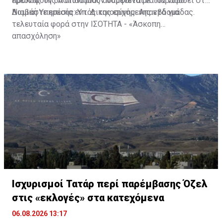
προκύψουν θα αποδοθούν σύμφωνα με τον νόμο.
έρευνας της Αστυνομίας αναμένεται να παραδοθεί στη
Νομική Υπηρεσία εντός της ερχόμενης εβδομάδας.
Διαβάστε επίσης:
Υπ. Δικαιοσύνης: Απαντά για
τελευταία φορά στην ΙΣΟΤΗΤΑ - «Άσκοπη
απασχόληση»
Ισχυρισμοί Τατάρ περί παρέμβασης Όζελ
στις «εκλογές» στα κατεχόμενα
06.08.2026 13:17