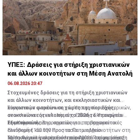
ΥΠΕΞ: Δράσεις για στήριξη χριστιανικών
και άλλων κοινοτήτων στη Μέση Ανατολή
06.08.2026 20:47
Στοχευμένες δράσεις για τη στήριξη χριστιανικών
και άλλων κοινοτήτων, και εκκλησιαστικών και
κοινοτικών φορέων σε χώρες της περιοχής,
Σύμφωνα με ανακοίνωση του Υπουργείου Εξωτερικών,
ανακοινώνει ότι υλοποιεί το 2026 το Υπουργείο
στο πλαίσιο της εντολής της Ειδικής Εκπροσώπου
Εξωτερικών.
της Κυπριακής Δημοκρατίας για τις Θρησκευτικές
Σε αυτό το πλαίσιο, σημειώνεται, παραχωρείται
Ελευθερίες και την Προστασία των Μειονοτήτων στη
συνδρομή €150.000 προς το Πατριαρχείο
Μέση Ανατολή, υλοποιούνται το 2026 στοχευμένες
Ιεροσολύμων για την Εκκλησία Αγίου Πορφυρίου στη
Το Υπουργείο αναφέρει ότι παρέχεται ακόμη στήριξη