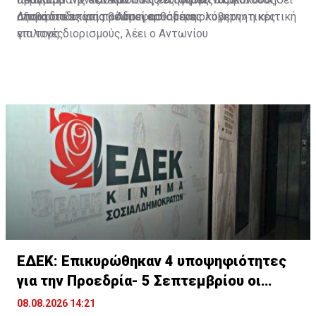
όποια διαδικασία θεωρεί ορθότερη.
αξιοκρατίας για προαποφασισμένες κυβερνητικές
Διαβάστε επίσης
: «Άδικη και αδικαιολόγητη» η κριτική
επιλογές.
για τους διορισμούς, λέει ο Αντωνίου
ΕΔΕΚ: Επικυρώθηκαν 4 υποψηφιότητες
για την Προεδρία- 5 Σεπτεμβρίου οι
εκλογές
08.08.2026 14:21