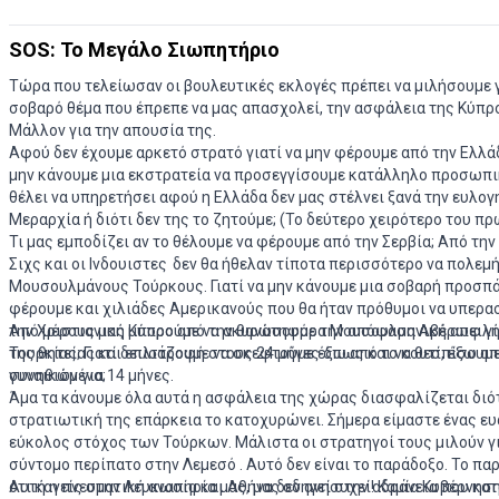
SOS: Το Μεγάλο Σιωπητήριο
Τώρα που τελείωσαν οι βουλευτικές εκλογές πρέπει να μιλήσουμε γ
σοβαρό θέμα που έπρεπε να μας απασχολεί, την ασφάλεια της Κύπρ
Μάλλον για την απουσία της.
Αφού δεν έχουμε αρκετό στρατό γιατί να μην φέρουμε από την Ελλάδα
μην κάνουμε μια εκστρατεία να προσεγγίσουμε κατάλληλο προσωπι
θέλει να υπηρετήσει αφού η Ελλάδα δεν μας στέλνει ξανά την ευλογ
Μεραρχία ή διότι δεν της το ζητούμε; (Το δεύτερο χειρότερο του π
Τι μας εμποδίζει αν το θέλουμε να φέρουμε από την Σερβία; Από την Ι
Σιχς και οι Ινδουιστες δεν θα ήθελαν τίποτα περισσότερο να πολεμ
Μουσουλμάνους Τούρκους. Γιατί να μην κάνουμε μια σοβαρή προσπά
φέρουμε και χιλιάδες Αμερικανούς που θα ήταν πρόθυμοι να υπερ
την Χριστιανική Κύπρο από την θανατηφόρα Μουσουλμανική απειλ
Από μέρους μας μπορούμε να ακυρώσουμε την απόφαση Αβέρωφ γι
Τουρκίας; Γιατί δειλιάζουμε να σκεφτούμε έξω από το κουτί, έξω απ
της θητείας και επιστροφή στους 24 μήνες όπως και να θεσπίσουμ
συνηθισμένα;
γυναικών για 14 μήνες.
Άμα τα κάνουμε όλα αυτά η ασφάλεια της χώρας διασφαλίζεται διότ
στρατιωτική της επάρκεια το κατοχυρώνει. Σήμερα είμαστε ένας ε
εύκολος στόχος των Τούρκων. Μάλιστα οι στρατηγοί τους μιλούν γ
σύντομο περίπατο στην Λεμεσό . Αυτό δεν είναι το παράδοξο. Το πα
ότι κανείς στην Λευκωσία και Αθήνα δεν ανησυχεί! Καμία Κυβέρνηση
Αυτή η πνευματική αναπηρία μας, μας οδηγεί στην αδράνεια που κα