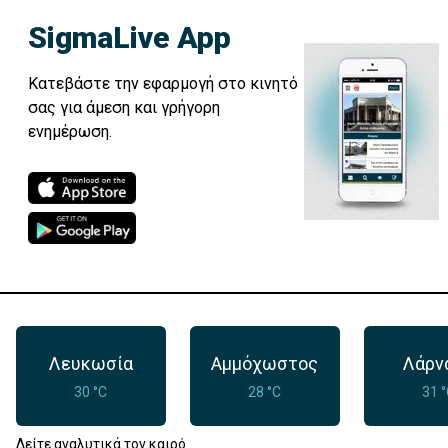
SigmaLive App
Κατεβάστε την εφαρμογή στο κινητό
σας για άμεση και γρήγορη
ενημέρωση.
Λευκωσία
Αμμόχωστος
Λάρν
30 °C
28 °C
31 
Δείτε αναλυτικά τον καιρό