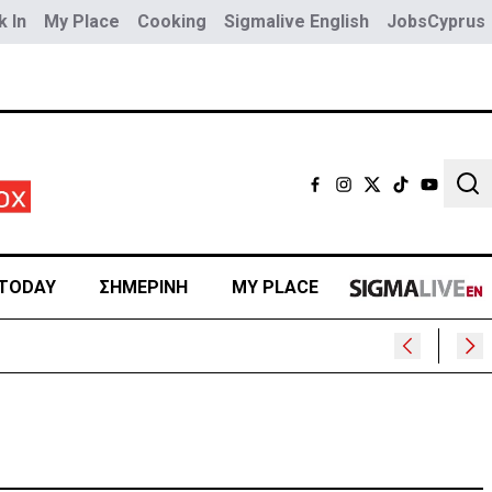
 In
My Place
Cooking
Sigmalive English
JobsCyprus
Sear
TODAY
ΣΗΜΕΡΙΝΗ
MY PLACE