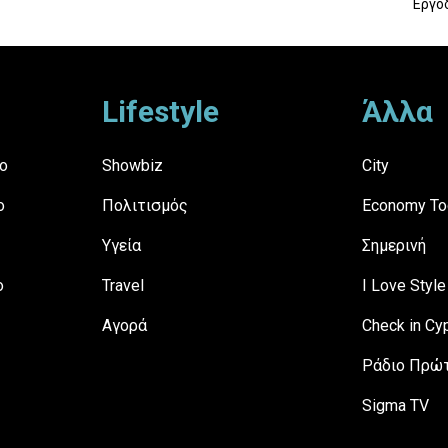
Εργο
Lifestyle
Άλλα
ο
Showbiz
City
ο
Πολιτισμός
Economy To
Υγεία
Σημερινή
ο
Travel
I Love Style
Αγορά
Check in Cy
Ράδιο Πρώτ
Sigma TV