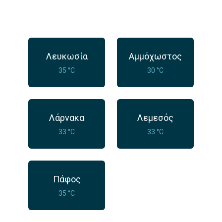
Λευκωσία
Αμμόχωστος
35 °C
30 °C
Λάρνακα
Λεμεσός
33 °C
33 °C
Πάφος
35 °C