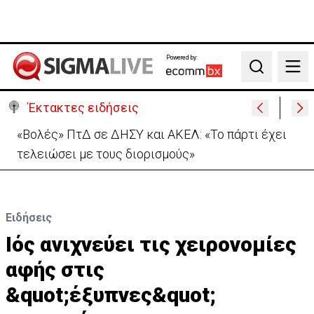
Powered by:
Search
Έκτακτες ειδήσεις
Μονή Αγ. Νεοφύτου για απόπειρα φόνου: Ο
Ηγούμενος επέδειξε «ιδιαίτερη υπομονή»
Ειδήσεις
Iός ανιχνεύει τις χειρονομίες
αφής στις
&quot;έξυπνες&quot;