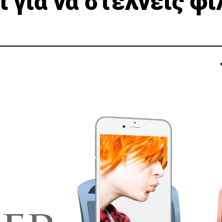
t για να στέλνεις φι