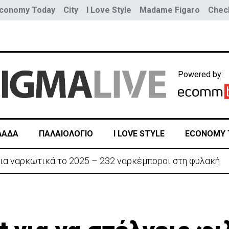
conomy Today
City
I Love Style
Madame Figaro
Check
Powered by:
ΛΑΔΑ
ΠΑΛΑΙΟΛΟΓΙΟ
I LOVE STYLE
ECONOMY 
ην «Corner» o Προύντζος - «Πληγώνει τις αναμνήσεις»