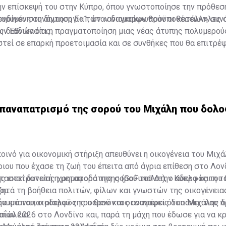
ν επίσκεψή του στην Κύπρο, όπου γνωστοποίησε την πρόθεσή
ευρυμένη συνάντηση 5+1, όταν διαμορφωθούν οι κατάλληλες 
ονδίνου στη δημιουργία των «αναγκαίων προϋποθέσεων» συνά
ς διαδικασίας.
ν Εθνών ότι η πραγματοποίηση μιας νέας άτυπης πολυμερού
στεί σε επαρκή προετοιμασία και σε συνθήκες που θα επιτρέ
ο στις διαπραγματεύσεις», σημείωσε στο ΑΠΕ-ΜΠΕ Βρετανός
επαναπατρισμό της σορού του Μιχάλη που δολ
οινό για οικονομική στήριξη απευθύνει η οικογένεια του Μιχά
ιου που έχασε τη ζωή του έπειτα από άγρια επίθεση στο Λονδ
ταστεί δυνατή η μεταφορά της σορού του στην Κύπρο και η τ
ής εκστρατείας χρηματοδότησης (GoFundMe),
ο αδελφός του 
ου.
ζητά τη βοήθεια πολιτών, φίλων και γνωστών της οικογένεια
δα επαναπατρισμού της σορού και οι συναφείς δαπάνες που 
ήνυμά του, ο αδελφός του θανόντος αναφέρει ότι ο Μιχάλης δ
απώλεια.
αΐου 2026 στο Λονδίνο και, παρά τη μάχη που έδωσε για να κ