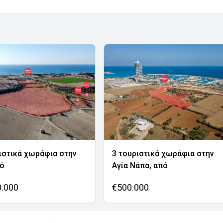
ιστικά χωράφια στην
3 τουριστικά χωράφια στην
νό
Αγία Νάπα, από
0.000
€500.000