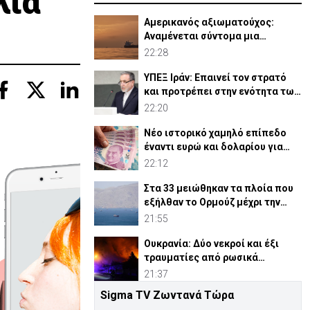
λιά
Αμερικανός αξιωματούχος:
Αναμένεται σύντομα μια
συμφωνία για Ορμούζ
22:28
ΥΠΕΞ Ιράν: Επαινεί τον στρατό
και προτρέπει στην ενότητα των
μουσουλμάνων
22:20
Νέο ιστορικό χαμηλό επίπεδο
έναντι ευρώ και δολαρίου για
τουρκική λίρα
22:12
Στα 33 μειώθηκαν τα πλοία που
εξήλθαν το Ορμούζ μέχρι την
Πέμπτη
21:55
Ουκρανία: Δύο νεκροί και έξι
τραυματίες από ρωσικά
πλήγματα
21:37
Sigma TV Ζωντανά Τώρα
ΗΠΑ: Η Γερουσία ενέκρινε νέες