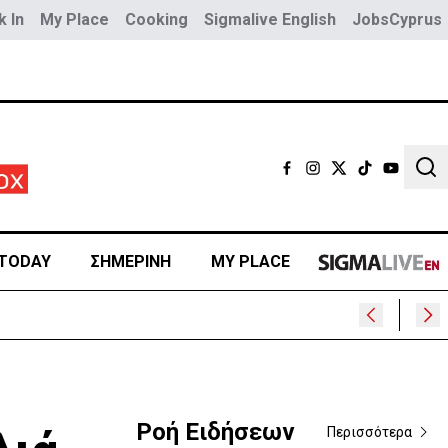
 In
My Place
Cooking
Sigmalive English
JobsCyprus
Sear
TODAY
ΣΗΜΕΡΙΝΗ
MY PLACE
Ροή Ειδήσεων
Περισσότερα