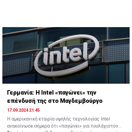
υπερπανσελήνους φέτος.
Αμερικανών.
επειδή τον Σεπτέμβριο, κοντά στην ισημερία (22
Σεπτεμβρίου 2024), ξεκινά η συγκομιδή καλαμποκιού.
Γερμανία: Η Intel «παγώνει» την
επένδυσή της στο Μαγδεμβούργο
17.09.2024 21:45
Η αμερικανική εταιρία υψηλής τεχνολογίας Intel
ανακοίνωσε σήμερα ότι «παγώνει» για τουλάχιστον