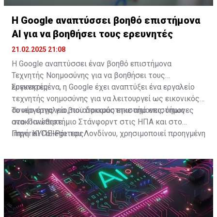
Η Google αναπτύσσει βοηθό επιστήμονα
ΑΙ για να βοηθήσει τους ερευνητές
21.02.2025 21:08
Η Google αναπτύσσει έναν βοηθό επιστήμονα
Τεχνητής Νοημοσύνης για να βοηθήσει τους
ερευνητές.
Συγκεκριμένα, η Google έχει αναπτύξει ένα εργαλείο
τεχνητής νοημοσύνης για να λειτουργεί ως εικονικός
συνεργάτης για βιοϊατρικούς επιστήμονες, όπως
Το νέο εργαλείο, που δοκιμάστηκε από επιστήμονες
ανακοινώθηκε.
στο Πανεπιστήμιο Στάνφορντ στις ΗΠΑ και στο
Imperial College του Λονδίνου, χρησιμοποιεί προηγμένη
Πηγή: ΚΥΠΕ-Ρόιτερς
λογική για να βοηθήσει τους επιστήμονες να
συνθέσουν τεράστιες ποσότητες υλικού
βιβλιογραφίας και να δημιουργήσουν νέες υποθέσεις,
είπε η εταιρεία.