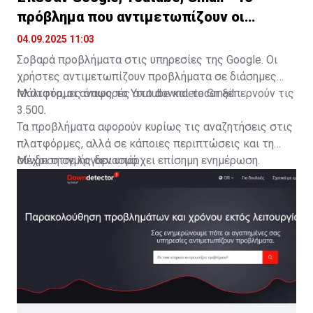
πρόβλημα που αντιμετωπίζουν οι
χρήστες
04.09.2025 11:03
Σοβαρά προβλήματα στις υπηρεσίες της Google. Οι
χρήστες αντιμετωπίζουν προβλήματα σε διάσημες
πλατφόρμες όπως το Youtube και το Gmail.
Μάλιστα, οι αναφορές στο downdetecor ξεπερνούν τις
3.500.
Τα προβλήματα αφορούν κυρίως τις αναζητήσεις στις
πλατφόρμες, αλλά σε κάποιες περιπτώσεις και τη
σύνδεση σε λογαριασμό.
Μέχρι στιγμής δεν υπάρχει επίσημη ενημέρωση.