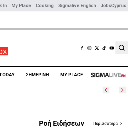
 In
My Place
Cooking
Sigmalive English
JobsCyprus
Sear
TODAY
ΣΗΜΕΡΙΝΗ
MY PLACE
Ροή Ειδήσεων
Περισσότερα