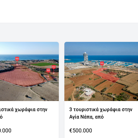
ιστικά χωράφια στην
3 τουριστικά χωράφια στην
νό
Αγία Νάπα, από
0.000
€500.000