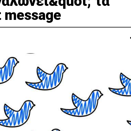
εγαλώνει&quot; τα
t message