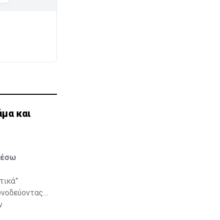
μα και
μέσω
τικά”
υνοδεύοντας
ν