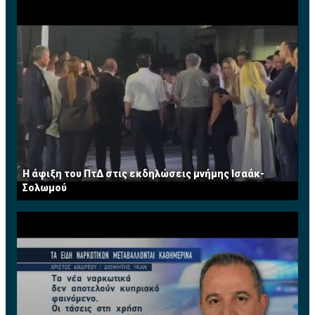
Η άφιξη του ΠτΔ στις εκδηλώσεις μνήμης Ισαάκ-
Σολωμού