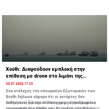
Χούθι: Διαψεύδουν εμπλοκή στην
επίθεση με drone στο λιμάνι της
Νταμιέτα
30.07.2026 17:23
Ένα στέλεχος του υπουργείου Εξωτερικών των
Χούθι δήλωσε σήμερα ότι οι αντάρτες δεν
ευθύνονται για την επίθεση με μη επανδρωμένα
Η πηγή αυτή δήλωσε ότι «οι φήμες σύμφωνα με τις
αεροσκάφη στο λιμάνι της Νταμιέτα, στη βόρεια
οποίες οι Υεμένη έβαλε στο στόχαστρο ένα πλοίο στο