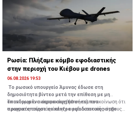
Ρωσία: Πλήξαμε κόμβο εφοδιαστικής
στην περιοχή του Κιέβου με drones
06.08.2026 19:53
Το ρωσικό υπουργείο Άμυνας έδωσε στη
δημοσιότητα βίντεο μετά την επίθεση με μη
επανδρωμένα αεροσκάφη (drones) που
Το υπουργείο ανέφερε σε χθεσινή του ανακοίνωση ότι
πραγματοποίησε σε κέντρο εφοδιαστικής στην
ο ρωσικός στρατός έπληξε εφοδιαστικούς κόμβους
περιοχή του Κιέβου, μετέδωσε σήμερα το
και κέντρα προμηθειών στην ουκρανική πρωτεύουσα
ειδησεογραφικό πρακτορείο Interfax.
και τη γύρω περιοχή.