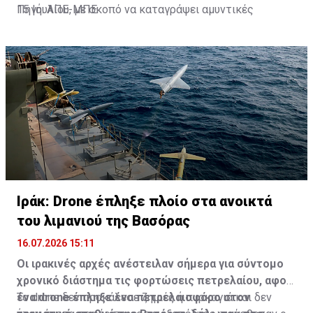
15 Ιουλίου, με σκοπό να καταγράψει αμυντικές
Πηγή: ΑΠΕ-ΜΠΕ
εγκαταστάσεις για λογαριασμό ξένου φορέα ή
απαγορευμένης οργάνωσης.
Ιράκ: Drone έπληξε πλοίο στα ανοικτά
του λιμανιού της Βασόρας
16.07.2026 15:11
Οι ιρακινές αρχές ανέστειλαν σήμερα για σύντομο
χρονικό διάστημα τις φορτώσεις πετρελαίου, αφού
ένα drone έπληξε ένα πετρελαιοφόρο στον
Το drone δεν προκάλεσε ζημιές ή πυρκαγιά και δεν