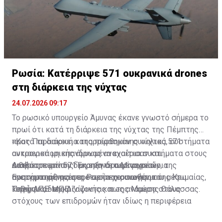
Ρωσία: Κατέρριψε 571 ουκρανικά drones
στη διάρκεια της νύχτας
24.07.2026 09:17
Το ρωσικό υπουργείο Άμυνας έκανε γνωστό σήμερα το
πρωί ότι κατά τη διάρκεια της νύχτας της Πέμπτης
προς Παρασκευή καταρρίφθηκαν συνολικά 571
«Κατά τη διάρκεια της περασμένης νύχτας, συστήματα
ουκρανικά μη επανδρωμένα εναέρια συστήματα στους
αντιαεροπορικής άμυνας αναχαίτισαν και
αιθέρες περίπου δεκαπέντε περιφερειών, της
κατέστρεψαν 571 μη επανδρωμένα εναέρια
Διαβάστε επίσης:
Έκρηξη στο Μπαχρέιν-
προσαρτημένης στη Ρωσία χερσονήσου της Κριμαίας,
συστήματα», ανέφερε σε ανακοινωθέν του μέσω
Ενεργοποιήθηκαν οι σειρήνες συναγερμού
καθώς και της Αζοφικής και της Μαύρης Θάλασσας.
Telegram, διευκρινίζοντας πως ανάμεσα στους
Πηγή: ΑΠΕ-ΜΠΕ
στόχους των επιδρομών ήταν ιδίως η περιφέρεια
Λένινγκραντ, όπου μπήκε στο στόχαστρο ξανά