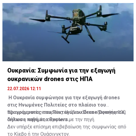
αποθήκη του ρωσικού κολοσσού του ηλεκτρονικού
εμπορίου Wildberries, σύμφωνα με δημοσιεύματα
ρωσικών ΜΜΕ.
Ουκρανία: Συμφωνία για την εξαγωγή
ουκρανικών drones στις ΗΠΑ
22.07.2026 12:11
Η Ουκρανία συμφώνησε για την εξαγωγή drones
στις Ηνωμένες Πολιτείες στο πλαίσιο του
προγράμματος του Πενταγώνου Drone Dominance,
Εξι ουκρανικές εταιρείες έλαβαν άδεια εξαγωγής 100
δήλωσε πηγή στο Reuters.
drones η καθεμία, σύμφωνα με την πηγή.
Δεν υπήρξε επίσημη επιβεβαίωση της συμφωνίας από
το Κίεβο ή την Ουάσινγκτον.