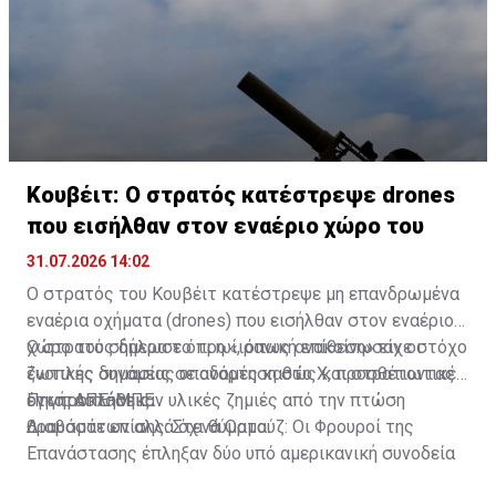
Κουβέιτ: Ο στρατός κατέστρεψε drones
που εισήλθαν στον εναέριο χώρο του
31.07.2026 14:02
Ο στρατός του Κουβέιτ κατέστρεψε μη επανδρωμένα
εναέρια οχήματα (drones) που εισήλθαν στον εναέριο
χώρο του σήμερα το πρωί, όπως ανακοίνωσαν οι
Ο στρατός δήλωσε ότι η «ιρανική επίθεση» είχε στόχο
ένοπλες δυνάμεις σε ανάρτηση στο Χ, προσθέτοντας
ζωτικής σημασίας υποδομές καθώς και στρατιωτικές
ότι προκλήθηκαν υλικές ζημιές από την πτώση
εγκαταστάσεις.
Πηγή: ΑΠΕ-ΜΠΕ
θραυσμάτων αλλά όχι θύματα.
Διαβάστε επίσης:
Στενά Ορμούζ: Οι Φρουροί της
Επανάστασης έπληξαν δύο υπό αμερικανική συνοδεία