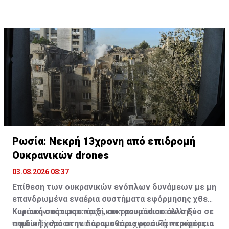
Ρωσία: Νεκρή 13χρονη από επιδρομή
Ουκρανικών drones
03.08.2026 08:37
Επίθεση των ουκρανικών ενόπλων δυνάμεων με μη
επανδρωμένα εναέρια συστήματα εφόρμησης χθες
Κυριακή σκότωσε παιδί και τραυμάτισε άλλα δύο σε
Κατά τον περιφερειάρχη, ουκρανικό drone έπληξε
παιδική χαρά στην παραμεθόρια ρωσική περιφέρεια
σημείο δίπλα σε παιδότοπο στο χωριό Πριντσέφκα,