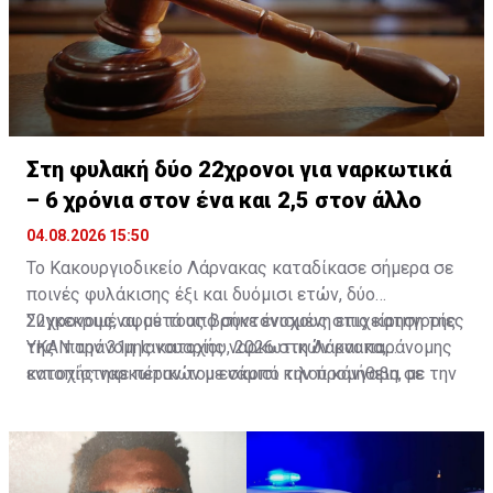
Στη φυλακή δύο 22χρονοι για ναρκωτικά
– 6 χρόνια στον ένα και 2,5 στον άλλο
04.08.2026 15:50
Το Κακουργιοδικείο Λάρνακας καταδίκασε σήμερα σε
ποινές φυλάκισης έξι και δυόμισι ετών, δύο
22χρονους, αφού τους βρήκε ένοχους στις κατηγορίες
Συγκεκριμένα, μετά από συντονισμένη επιχείρηση της
της παράνομης κατοχής ναρκωτικών και παράνομης
ΥΚΑΝ την 31η Ιανουαρίου, 2026 στη Λάρνακα,
κατοχής ναρκωτικών με σκοπό την προμήθεια σε
εντοπίστηκε πέραν του ενάμισι κιλού κάνναβη, με την
άλλα πρόσωπα.
Αστυνομία να προχωρά στη σύλληψη των δύο
καταδικασθέντων.