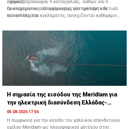
οχήματα.
οποίους προέκυψαν 9 καταγγελίες, καθώς και 6
προκαταρκτικοί έλεγχοι ναρκοτέστ με πέντε θετικά
Οι επιχειρήσεις αστυνόμευσης, για πρόληψη και
αποτελέσματα.
καταστολή του εγκλήματος, συνεχίζονται καθημερινά,
με αυξημένη/ενισχυμένη αστυνομική παρουσία,
στοχευμένους ελέγχους και άμεση επιχειρησιακή
δράση, με σκοπό την αύξηση του αισθήματος
ασφάλειας των πολιτών/την προστασία των πολιτών
και τη διασφάλιση της δημόσιας τάξης.
H σημασία της εισόδου της Meridiam για
την ηλεκτρική διασύνδεση Ελλάδας-
Κύπρου
05.08.2026 17:56
Η συμφωνία για την είσοδο του γαλλικού επενδυτικού
ομίλου Meridiam ως πλειοψηφικού μετόχου στην