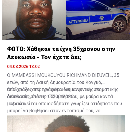
ΦΩΤΟ: Χάθηκαν τα ίχνη 35χρονου στην
Λευκωσία - Τον έχετε δει;
04.08.2026 13:02
Ο MAMBASSI MOUKOUYOU RICHMAND DIEUVEIL, 35
ετών, από τη Λαϊκή Δημοκρατία του Κονγκό,
απουσιάζει από τον χώρο διαμονής του, στη
Ο 35χρονος περιγράφεται ως κανονικής σωματικής
Λευκωσία, από τις 05/06/2026.
διάπλασης, ύψους 1.75μ, περίπου, με μαύρα κοντά
μαλλιά.
Παρακαλείται οποιοσδήποτε γνωρίζει οτιδήποτε που
μπορεί να βοηθήσει στον εντοπισμό του, να
επικοινωνήσει με το ΤΑΕ Λευκωσίας, στο τηλέφωνο
22-802222, ή με τον πλησιέστερο Αστυνομικό Σταθμό,
ή με τη Γραμμή του Πολίτη στον αριθμό 1460.