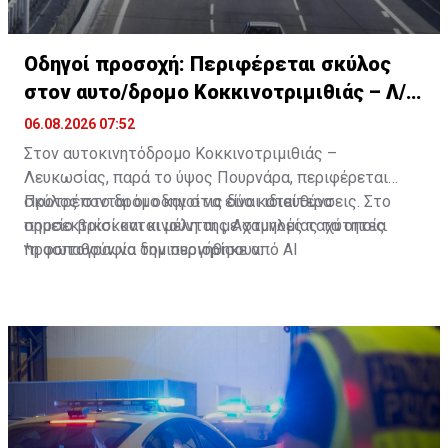
Οδηγοί προσοχή: Περιφέρεται σκύλος
στον αυτο/δρομο Κοκκινοτριμιθιάς – Λ/
σίας
06.08.2026 07:52
Στον αυτοκινητόδρομο Κοκκινοτριμιθιάς –
Λευκωσίας, παρά το ύψος Πουρνάρα, περιφέρεται
σκύλος στο δρόμο και στις δύο κατευθύνσεις. Στο
Προτρέπονται οι οδηγοί να είναι ιδιαίτερα
σημείο βρίσκονται μέλη της Αστυνομίας τα οποία
προσεκτικοί και κινούνται με χαμηλές ταχύτητες.
προσπαθούν να τον περιορίσουν.
*η φωτογραφία δημιουργήθηκε από ΑΙ