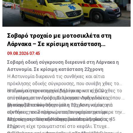
Σοβαρό τροχαίο με μοτοσικλέτα στη
Λάρνακα – Σε κρίσιμη κατάσταση
22χρονη
09.08.2026 07:45
Σοβαρή οδική σύγκρουση διερευνά στη Λάρνακα η
Αστυνομία. Σε κρίσιμη κατάσταση 22χρονη
Η Αστυνομία διερευνά τις συνθήκες και αίτια
πρόκλησης οδικής σύγκρουσης, που συνέβη χθες το
απόγευμα στην επαρχία Λάρνακας και είχε ως
Η οδική σύγκρουση συνέβη λίγο πριν τις 5.00 χθες το
αποτέλεσμα τον σοβαρό τραυματισμό γυναίκας
απόγευμα, στον δρόμο Δελίκηπου-Λυθροδόντα, όπου η
ηλικίας 22 ετών.
μοτοσικλέτα που οδηγούσε η 22χρονη, κάτω από
Τη σκηνή επισκέφθηκαν μέλη της Αστυνομίας για
συνθήκες που διερευνώνται, συγκρούστηκε με
εξετάσεις, ενώ πλήρωμα ασθενοφόρου μετέφερε την
αυτοκίνητο, το οποίο οδηγούσε άντρας ηλικίας 45
22χρονη στο Γενικό Νοσοκομείο Λευκωσίας.
Από τις ιατρικές εξετάσεις διαπιστώθηκε ότι, η
ετών.
22χρονη είχε τραυματιστεί στο κεφάλι. Έτυχε