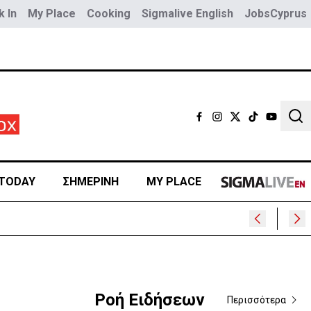
 In
My Place
Cooking
Sigmalive English
JobsCyprus
Sear
TODAY
ΣΗΜΕΡΙΝΗ
MY PLACE
Ροή Ειδήσεων
Περισσότερα