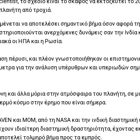
ntist, το σχέδιο είναι το σκάφος να εκτοξευτεί το 20
πλανήτη από τροχιά.
ναμένεται να αποτελέσει σημαντικό βήμα όσον αφορά τ
ηριοποιούνται ανερχόμενες δυνάμεις σαν την Ινδία κ
ακά οι ΗΠΑ και η Ρωσία.
ση πέρυσι, και πλέον γνωστοποιήθηκαν οι επιστημονι
μετρα για την ανάλυση υπέρυθρων και υπεριωδών σημ
όνη και άλλα μόρια στην ατμόσφαιρα του πλανήτη, σε 
θερμό κόσμο στην έρημο που είναι σήμερα.
AVEN και ΜΟΜ, από τη NASA και την ινδική διαστημική
 έχουν ιδιαίτερη διαστημική δραστηριότητα, έχοντας 
αποτελεί τολμηρό βήμα προς τα εμπρός.