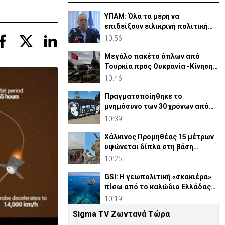
ΥΠΑΜ: Όλα τα μέρη να
επιδείξουν ειλικρινή πολιτική
βούληση στο Κυπριακό
10:56
Μεγάλο πακέτο όπλων από
Τουρκία προς Ουκρανία -Κίνηση
με μήνυμα προς Μόσχα;
10:46
Πραγματοποίηθηκε το
μνημόσυνο των 30 χρόνων από
τις θυσίες Ισαάκ-Σολωμού (pic)
10:39
Χάλκινος Προμηθέας 15 μέτρων
υψώνεται δίπλα στη βάση
SpaceX του Έλον Μασκ
10:25
GSI: Η γεωπολιτική «σκακιέρα»
πίσω από το καλώδιο Ελλάδας–
Κύπρου–Ισραήλ
10:19
Sigma TV Ζωντανά Τώρα
ΚΕ: Σαφής προοπτική