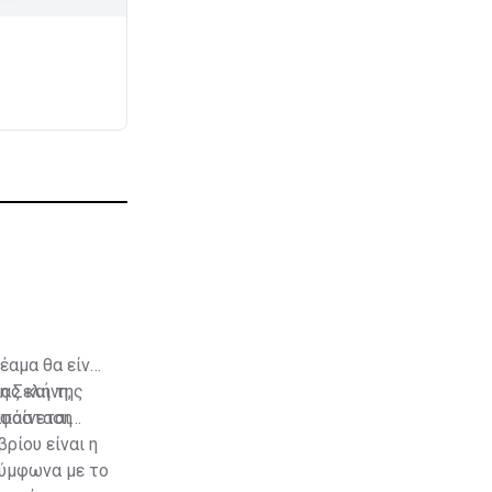
έαμα θα είναι
ας και της
η Σελήνη,
 απόσταση
 φαίνεται
ρίου είναι η
Σύμφωνα με το