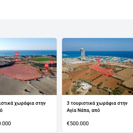
ιστικά χωράφια στην
3 τουριστικά χωράφια στην
νό
Αγία Νάπα, από
0.000
€500.000