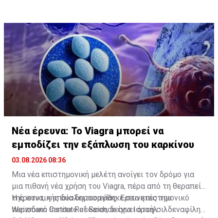
Νέα έρευνα: Το Viagra μπορεί να
εμποδίζει την εξάπλωση του καρκίνου
03.08.2026 08:36
Μια νέα επιστημονική μελέτη ανοίγει τον δρόμο για
μια πιθανή νέα χρήση του Viagra, πέρα από τη θεραπεία
της στυτικής δυσλειτουργίας. Ερευνητές του
Η έρευνα, η οποία δημοσιεύθηκε στο
επιστημονικό
Weizmann Institute of Science στο Ισραήλ
περιοδικό Cancer Research
, δείχνει ότι η σιλδεναφίλη