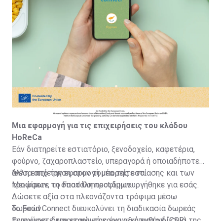
Μια εφαρμογή για τις επιχειρήσεις του κλάδου
HoReCa
Εάν διατηρείτε εστιατόριο, ξενοδοχείο, καφετέρια,
φούρνο, ζαχαροπλαστείο, υπεραγορά ή οποιαδήποτε
άλλη επιχείρηση στον τομέα της εστίασης και των
Μέσα από την εφαρμογή μπορείτε να:
τροφίμων, το Food Connect δημιουργήθηκε για εσάς.
Μειώσετε τη σπατάλη τροφίμων.
Δώσετε αξία στα πλεονάζοντα τρόφιμα μέσω
δωρεών.
Το Food Connect διευκολύνει τη διαδικασία δωρεάς
Ενισχύσετε την εταιρική κοινωνική ευθύνη (CSR) της
τροφίμων, δημιουργώντας ένα αξιόπιστο δίκτυο