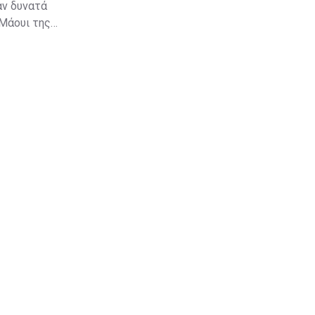
αν δυνατά
 Μάουι της