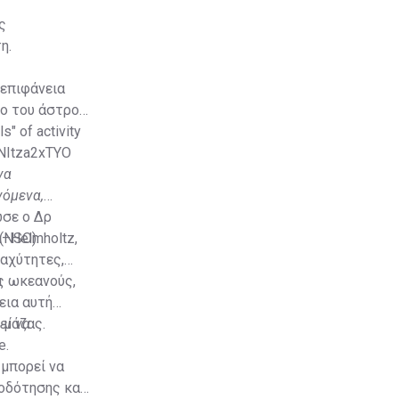
ς
η.
 επιφάνεια
ο του άστρου,
s" of activity
/NItza2xTYO
να
νόμενα,
ωσε ο Δρ
(NSO).
–Helmholtz,
ταχύτητες,
ς ωκεανούς,
α
εια αυτή
 μάζας.
εί να
e.
 μπορεί να
ροδότησης και