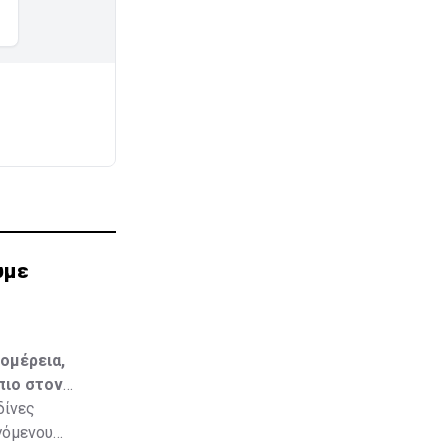
υμε
ομέρεια,
πιο στον
δίνες
γόμενου