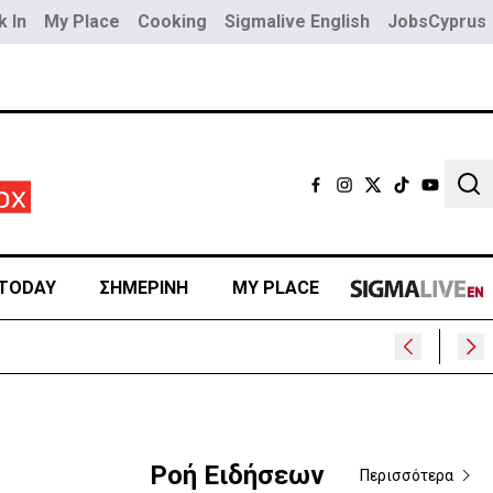
 In
My Place
Cooking
Sigmalive English
JobsCyprus
Sear
TODAY
ΣΗΜΕΡΙΝΗ
MY PLACE
υ
Ροή Ειδήσεων
Περισσότερα