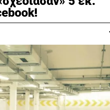
«σχεδίασαν» 5 εκ.
ebook!