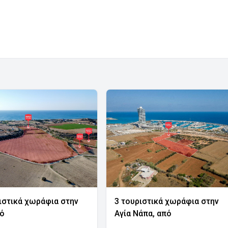
ιστικά χωράφια στην
3 τουριστικά χωράφια στην
νό
Αγία Νάπα, από