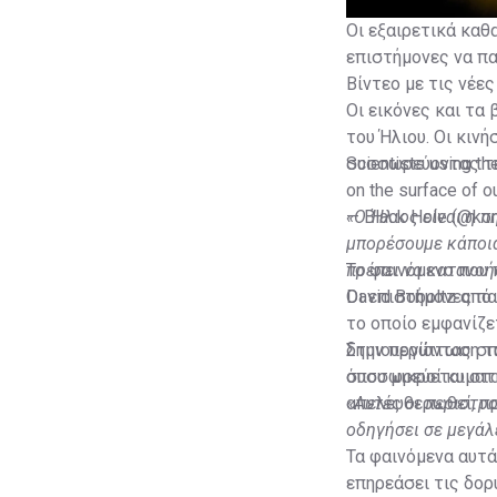
Οι εξαιρετικά καθ
επιστήμονες να πα
Βίντεο με τις νέε
Οι εικόνες και τ
του Ήλιου. Οι κιν
συσσωρεύοντας τε
Scientists using th
on the surface of o
— Black Hole (@kon
«Ο Ήλιος είναι η π
μπορέσουμε κάποια
πρέπει να κατανοή
Το φαινόμενο που 
David Boboltz απ
Οι επιστήμονες πα
το οποίο εμφανίζε
δημιουργώντας σπε
Στην περίπτωση το
όπου μικροί κυματ
συσσωρεύεται στα
απελευθερωθεί, πρ
«Αυτές οι περιστρο
οδηγήσει σε μεγάλ
Τα φαινόμενα αυτά
επηρεάσει τις δορ