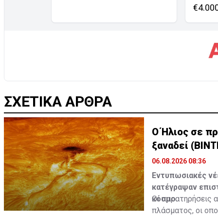
€4.00
ΣΧΕΤΙΚΑ ΑΡΘΡΑ
Ο Ήλιος σε π
ξαναδεί (ΒΙΝΤ
06.08.2026 08:36
Εντυπωσιακές νέε
κατέγραψαν επισ
κόσμο.
Οι παρατηρήσεις 
πλάσματος, οι οπο