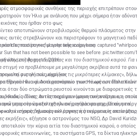
αρές ατμοσφαιρικές συνθήκες της περιοχής επιτρέπουν στου
ρατηρούν τον Ήλιο με ανάλυση που μέχρι σήμερα ήταν αδύνατ
ς εικόνες που ήρθαν στο φως
α βίντεο αποτυπώνουν στροβιλισμούς θερμού πλάσματος στην
ήσεις αυτές στρεβλώνουν και περιστρέφουν το μαγνητικό πεδί
ράστιες ποσότητες μαγνητικής ενέργειας.
e world's most powerful solar telescope have captured "whirlpool
ur Sun that has not been possible to see before.
pic.twitter.com
structivizm)
ηγή όλης αυτής της ενέργειας και του διαστημικού καιρού. Για 
August 5, 2026
 στιγμή να προβλέπουμε με μεγαλύτερη ακρίβεια αυτά τα φαι
σουμε τη φυσική του μέχρι και τις μικρότερες κλίμακες»
προκαλεί τις ηλιακές εκρήξεις
, δήλ
ό το Εθνικό Ηλιακό Αστεροσκοπείο των Ηνωμένων Πολιτειών 
ρατήρησαν ένα φυσικό φαινόμενο γνωστό ως αστάθεια Kelvin
ται όταν δύο στρώματα ρευστού κινούνται με διαφορετικές 
ιροειδείς δίνες. Αντίστοιχο φαινόμενο συναντάται και στου
υ Ήλιου, οι δίνες αυτές παράγουν μαγνητική ενέργεια, η οποί
ισμοί μπορούν να εξελιχθούν σε μεγάλα και ισχυρά κύματα.
 ανώτερα στρώματα της ηλιακής ατμόσφαιρας. Όταν η ενέργ
οκαλεί ισχυρές ηλιακές εκλάμψεις ή στεμματικές εκτινάξεις
φικές κινήσεις δημιουργούν μαγνητική ενέργεια, η οποία μπορ
ες εκρήξεις»,
εξήγησε ο αστρονόμος του NSO, Δρ David Kuridz
 αποτελούν την κύρια αιτία του διαστημικού καιρού, ο οποίος
υφορικές επικοινωνίες, τα συστήματα GPS, τα δίκτυα ηλεκτ