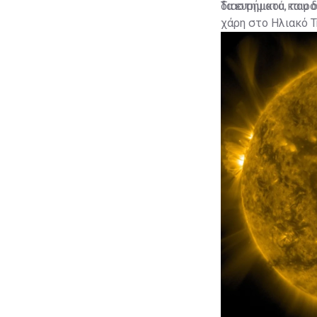
διαστημικού καιρο
Τα ευρήματα, που 
χάρη στο Ηλιακό Τ
Χαβάης.