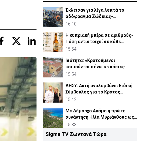
Έκλεισαν για λίγα λεπτά το
οδόφραγμα Ζώδειας-
Αστρομερίτη οι μοτοσικλετιστές
16:10
Η κυπριακή μπίρα σε αριθμούς-
Πόση αντιστοιχεί σε κάθε
κάτοικο
15:54
Ισότητα: «Κρατούμενοι
κοιμούνται πάνω σε κάσιες
πατατών - Η κατάσταση ξέφυγε»
15:54
ΔΗΣΥ: Αυτή αναλαμβάνει Ειδική
Σύμβουλος για το Κράτος
Δικαίου
15:42
Με Δήμαρχο Ακάμα η πρώτη
συνάντηση Ηλία Μυριάνθους ως
Επ. Περιβάλλοντος
15:33
Sigma TV Ζωντανά Τώρα
Ελλάδα: Ποινή με αναστολή σε