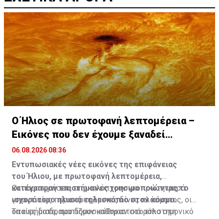
Ο Ήλιος σε πρωτοφανή λεπτομέρεια –
Εικόνες που δεν έχουμε ξαναδεί
(ΒΙΝΤΕΟ)
06.08.2026 08:36
Εντυπωσιακές νέες εικόνες της επιφάνειας
του Ήλιου, με πρωτοφανή λεπτομέρεια,
κατέγραψαν επιστήμονες χρησιμοποιώντας το
Οι παρατηρήσεις αποκαλύπτουν για πρώτη φορά
ισχυρότερο ηλιακό τηλεσκόπιο στον κόσμο.
γιγαντιαίες περιστρεφόμενες δίνες πλάσματος, οι
οποίες διαδραματίζουν καθοριστικό ρόλο στη
Τα ευρήματα, που δημοσιεύθηκαν στο επιστημονικό