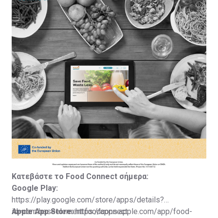
αντίκτυπο που έχει η επιχείρησή σας στη μείωση της
αντίκτυπο — ένα γεύμα τη φορά.
σπατάλης τροφίμων.
Κατεβάστε το Food
Connect
σήμερα:
Google Play:
https://play.google.com/store/apps/details?
id=com.baseelement.foodconnect
Apple App Store:
https://apps.apple.com/app/food-