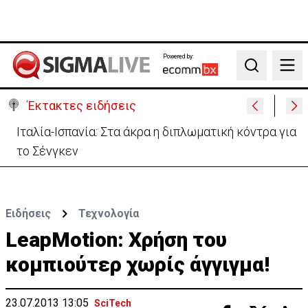
Powered by:
Search
Έκτακτες ειδήσεις
Μονή Αγ. Νεοφύτου για απόπειρα φόνου: Ο
Ηγούμενος επέδειξε «ιδιαίτερη υπομονή»
Ειδήσεις
Τεχνολογία
LeapMotion: Χρήση του
κομπιούτερ χωρίς άγγιγμα!
23.07.2013 13:05
SciTech