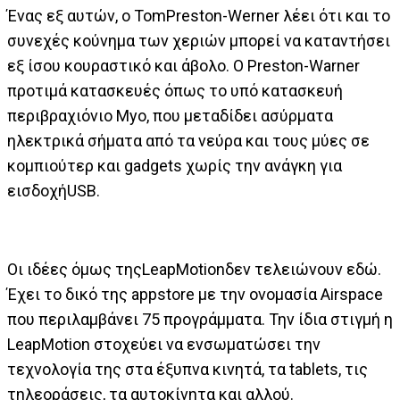
Ένας εξ αυτών, ο TomPreston-Werner λέει ότι και το
συνεχές κούνημα των χεριών μπορεί να καταντήσει
εξ ίσου κουραστικό και άβολο. Ο Preston-Warner
προτιμά κατασκευές όπως το υπό κατασκευή
περιβραχιόνιο Myo, που μεταδίδει ασύρματα
ηλεκτρικά σήματα από τα νεύρα και τους μύες σε
κομπιούτερ και gadgets χωρίς την ανάγκη για
εισδοχήUSB.
Οι ιδέες όμως τηςLeapMotionδεν τελειώνουν εδώ.
Έχει το δικό της appstore με την ονομασία Airspace
που περιλαμβάνει 75 προγράμματα. Την ίδια στιγμή η
LeapMotion στοχεύει να ενσωματώσει την
τεχνολογία της στα έξυπνα κινητά, τα tablets, τις
τηλεοράσεις, τα αυτοκίνητα και αλλού.