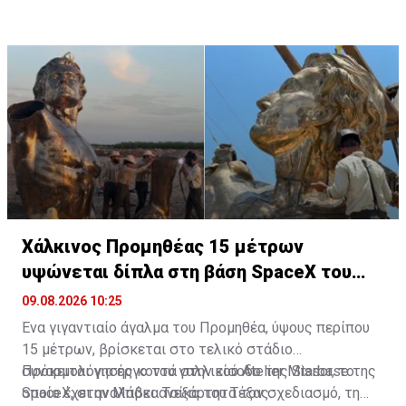
μοντέλου, το οποίο μπορεί να εκτελεί ορισμένες από
pic.twitter.com/eKl4HkB1Co
τις ίδιες εργασίες με πολύ μικρότερη υπολογιστική
— Fox News (@FoxNews)
August 10, 2026
ισχύ.
Χάλκινος Προμηθέας 15 μέτρων
υψώνεται δίπλα στη βάση SpaceX του
Έλον Μασκ
09.08.2026 10:25
Ένα γιγαντιαίο άγαλμα του Προμηθέα, ύψους περίπου
15 μέτρων, βρίσκεται στο τελικό στάδιο
συναρμολόγησης κοντά στην είσοδο της Starbase της
Πρόκειται για έργο του γαλλικού Atelier Missor, το
SpaceX, στην Μπόκα Τσίκα του Τέξας.
οποίο έχει αναλάβει ανεξάρτητα τον σχεδιασμό, τη