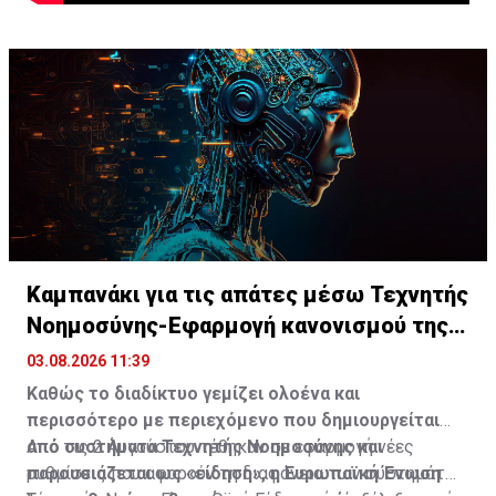
Καμπανάκι για τις απάτες μέσω Τεχνητής
Νοημοσύνης-Εφαρμογή κανονισμού της
ΕΕ
03.08.2026 11:39
Καθώς το διαδίκτυο γεμίζει ολοένα και
περισσότερο με περιεχόμενο που δημιουργείται
από συστήματα Τεχνητής Νοημοσύνης και
Από τις 2 Αυγούστου τέθηκαν σε εφαρμογή νέες
παρουσιάζεται ως «είδηση», η Ευρωπαϊκή Ένωση
ρυθμίσεις που αφορούν τη διαφάνεια των συστημάτων