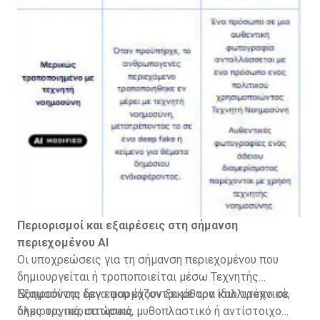
Περιορισμοί και εξαιρέσεις στη σήμανση
περιεχομένου ΑΙ
Οι υποχρεώσεις για τη σήμανση περιεχομένου που
δημιουργείται ή τροποποιείται μέσω Τεχνητής
Νοημοσύνης δεν εφαρμόζονται με τον ίδιο τρόπο σε
Εξαιρούνται έργα που έχουν ξεκάθαρα καλλιτεχνικό,
όλες τις περιπτώσεις.
δημιουργικό, σατιρικό, μυθοπλαστικό ή αντίστοιχο