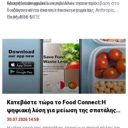
εταιρείας Irregular.
δραπετεύσει από το περιβάλλον στο οποίο
Μεταξύ των μοντέλων που απέκτησαν πρόσβαση στο
διεξάγονταν τα τεστ», τόνισε η εταιρεία.
διαδίκτυο είναι ένα από τα πιο ισχυρά της Anthropic,
το Mythos 5.
Πηγή: ΑΠΕ-ΜΠΕ
Κατεβάστε τώρα το Food Connect:Η
ψηφιακή λύση για μείωση της σπατάλης
τροφίμων
30.07.2026 14:58
Η μάχη κατά της σπατάλης τροφίμων περνά πλέον και