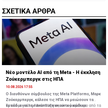
ΣΧΕΤΙΚΑ ΑΡΘΡΑ
Νέο μοντέλο AI από τη Meta - Η έκκληση
Ζούκερμπεργκ στις ΗΠΑ
10.08.2026 17:55
Ο διευθύνων σύμβουλος της Meta Platforms, Μαρκ
Ζούκερμπεργκ, κάλεσε τις ΗΠΑ να μειώσουν τα
εμπόδια για την ανάπτυξη ανοικτού κώδικα
Το νέο μοντέλο, Muse Glimmer, είναι μικρότερο από τα