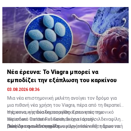
Νέα έρευνα: Το Viagra μπορεί να
εμποδίζει την εξάπλωση του καρκίνου
03.08.2026 08:36
Μια νέα επιστημονική μελέτη ανοίγει τον δρόμο για
μια πιθανή νέα χρήση του Viagra, πέρα από τη θεραπεία
της στυτικής δυσλειτουργίας. Ερευνητές του
Η έρευνα, η οποία δημοσιεύθηκε στο
επιστημονικό
Weizmann Institute of Science στο Ισραήλ
περιοδικό Cancer Research
, δείχνει ότι η σιλδεναφίλη
διαπίστωσαν ότι η σιλδεναφίλη (sildenafil), η δραστική
μειώνει την ικανότητα των καρκινικών κυττάρων να
Πώς δρα η σιλδεναφίλη