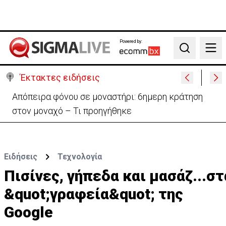
Powered by:
Search
Έκτακτες ειδήσεις
Καμίνι η Κύπρος – Σε ισχύ η κίτρινη προειδοποίηση
Ειδήσεις
Τεχνολογία
Πισίνες, γήπεδα και μασάζ...στ
&quot;γραφεία&quot; της
Google