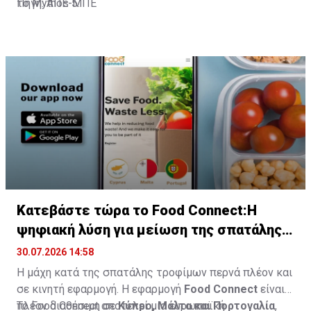
Κατεβάστε τώρα το Food Connect:Η
ψηφιακή λύση για μείωση της σπατάλης
τροφίμων
30.07.2026 14:58
Η μάχη κατά της σπατάλης τροφίμων περνά πλέον και
σε κινητή εφαρμογή. Η εφαρμογή
Food
Connect
είναι
πλέον διαθέσιμη σε
Το Food Connect αποτελεί μια ευρωπαϊκή
Κύπρο, Μάλτα και Πορτογαλία
,
μέσω
πρωτοβουλία που συγχρηματοδοτείται από το
Google
Play
και
Apple
App
Store
,