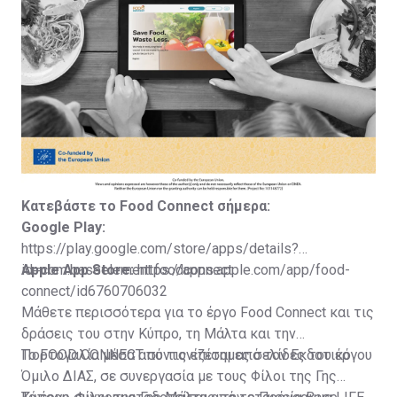
Κατεβάστε το Food
Connect
σήμερα:
Google Play:
https://play.google.com/store/apps/details?
id=com.baseelement.foodconnect
Apple App Store:
https://apps.apple.com/app/food-
connect/id6760706032
Μάθετε περισσότερα για το έργο Food Connect και τις
δράσεις του στην Κύπρο, τη Μάλτα και την
Πορτογαλία μέσα από τις επίσημες σελίδες του έργου
Το FOOD CONNECT συντονίζεται από τον Εκδοτικό
Όμιλο ΔΙΑΣ, σε συνεργασία με τους Φίλοι της Γης
Κύπρου, Φίλοι της Γης Μάλτας, την εταιρεία Base
Το έργο συγχρηματοδοτείται από το Πρόγραμμα LIFE
Element στην Κύπρο, τον ΜΚΟ ZERO και την εταιρεία
της Ευρωπαϊκής Ένωσης (Αριθμός Έργου: 101148772). .