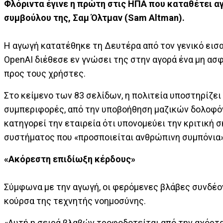
Φλόριντα έγινε η πρώτη στις ΗΠΑ που καταθέτει α
συμβούλου της, Σαμ Όλτμαν (Sam Altman).
Η αγωγή κατατέθηκε τη Δευτέρα από τον γενικό εισαγ
OpenAI διέθεσε εν γνώσει της στην αγορά ένα μη ασ
προς τους χρήστες.
Στο κείμενο των 83 σελίδων, η πολιτεία υποστηρίζει
συμπεριφορές, από την υποβοήθηση μαζικών δολοφ
κατηγορεί την εταιρεία ότι υπονομεύει την κριτική
συστήματος που «προσποιείται ανθρώπινη συμπόνια»
«Ακόρεστη επιδίωξη κέρδους»
Σύμφωνα με την αγωγή, οι φερόμενες βλάβες συνδέον
κούρσα της τεχνητής νοημοσύνης.
«Αυτή η σειρά βλαβών τροφοδοτείται από την αχόρτ