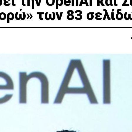
ει την OpenAI και 
γορώ» των 83 σελίδ