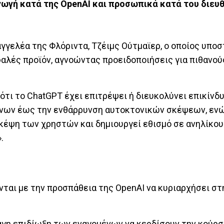
γωγή κατά της OpenAI και προσωπικά κατά του διευ
γελέα της Φλόριντα, Τζέιμς Ούτμαϊερ, ο οποίος υποστ
φαλές προϊόν, αγνοώντας προειδοποιήσεις για πιθανού
 ότι το ChatGPT έχει επιτρέψει ή διευκολύνει επικίνδ
όνων έως την ενθάρρυνση αυτοκτονικών σκέψεων, εν
 σκέψη των χρηστών και δημιουργεί εθισμό σε ανηλίκο
.
ται με την προσπάθεια της OpenAI να κυριαρχήσει στ
αγη επιδίωξη των εναγομένων να κερδίσουν την κούρ