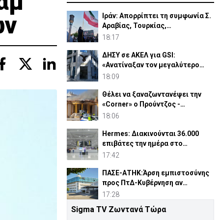
Σαμ
ων
Ιράν: Απορρίπτει τη συμφωνία Σ.
Αραβίας, Τουρκίας,
Πακιστάν-«Μόνο στα χαρτιά»
18:17
ΔΗΣΥ σε ΑΚΕΛ για GSI:
«Ανατίναξαν τον μεγαλύτερο
ηλεκτροπαραγωγικό σταθμό»
18:09
Θέλει να ξαναζωντανέψει την
«Corner» o Προύντζος -
«Πληγώνει τις αναμνήσεις»
18:06
Hermes: Διακινούνται 36.000
επιβάτες την ημέρα στο
αεροδρόμιο Λάρνακας
17:42
ΠΑΣΕ-ΑΤΗΚ:Άρση εμπιστοσύνης
προς ΠτΔ-Κυβέρνηση αν
αντικατασταθεί ο Οικονομίδης
17:28
Sigma TV Ζωντανά Τώρα
Άγκυρα: Η «Συμφωνία της