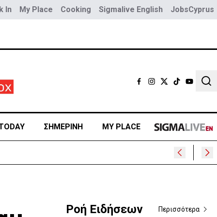
 In
My Place
Cooking
Sigmalive English
JobsCyprus
Sear
TODAY
ΣΗΜΕΡΙΝΗ
MY PLACE
Ροή Ειδήσεων
Περισσότερα