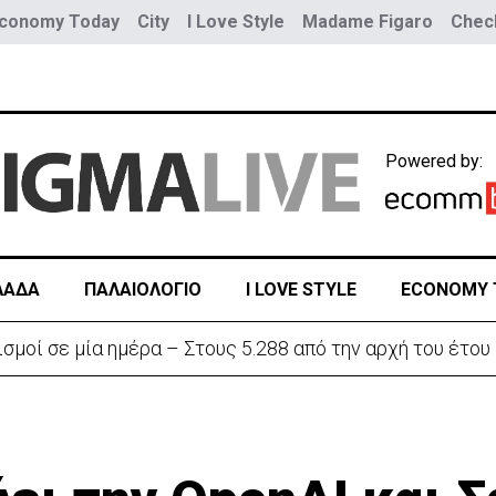
conomy Today
City
I Love Style
Madame Figaro
Check
Powered by:
ΛΑΔΑ
ΠΑΛΑΙΟΛΟΓΙΟ
I LOVE STYLE
ECONOMY 
ην «Corner» o Προύντζος - «Πληγώνει τις αναμνήσεις»