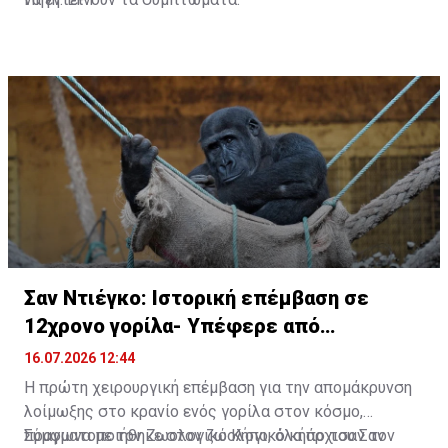
Σαν Ντιέγκο: Ιστορική επέμβαση σε
12χρονο γορίλα- Υπέφερε από
πονοκεφάλους
16.07.2026 12:44
Η πρώτη χειρουργική επέμβαση για την απομάκρυνση
λοίμωξης στο κρανίο ενός γορίλα στον κόσμο,
πραγματοποιήθηκε στον ζωολογικό κήπο του Σαν
Σύμφωνα με τον Ζωολογικό Κήπο, όλα άρχισαν τον