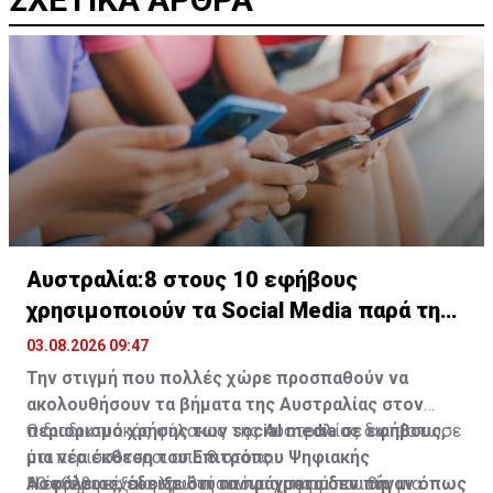
Αυστραλία:8 στους 10 εφήβους
χρησιμοποιούν τα Social Media παρά την
απαγόρευση
03.08.2026 09:47
Την στιγμή που πολλές χώρε προσπαθούν να
ακολουθήσουν τα βήματα της Αυστραλίας στον
περιορισμό χρήσης των social media σε εφήβους,
Ο διαδικτυακός φύλακας της Αυστραλίας διαπίστωσε
μια νέα έκθεση του Επιτρόπου Ψηφιακής
ότι περισσότεροι απο 8 στους
Ασφάλειας, έδειξε ότι τα πράγματα δεν πήγαν όπως
10 εφήβοι εξακολουθούσαν να χρησιμοποιούν μια
Η έκθεση είναι η πρώτη από μια σειρά που θα