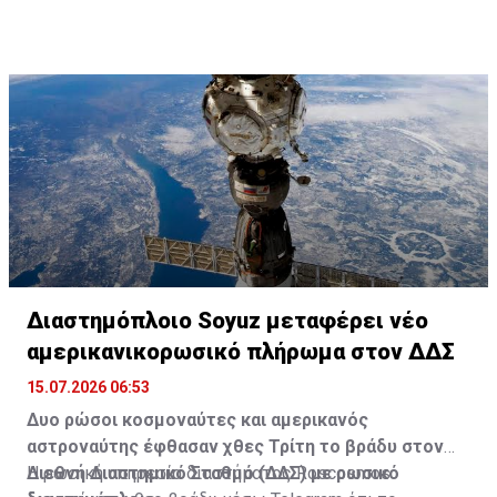
Διαστημόπλοιο Soyuz μεταφέρει νέο
Διαβάστε επίσης:
Αμερικανικορωσικό πλήρωμα
κατέφθασε στον Διεθνή Διαστημικό Σταθμό
αμερικανικορωσικό πλήρωμα στον ΔΔΣ
15.07.2026 06:53
Δυο ρώσοι κοσμοναύτες και αμερικανός
αστροναύτης έφθασαν χθες Τρίτη το βράδυ στον
Διεθνή Διαστημικό Σταθμό (ΔΔΣ) με ρωσικό
Η ρωσική υπηρεσία διαστήματος Roscosmos