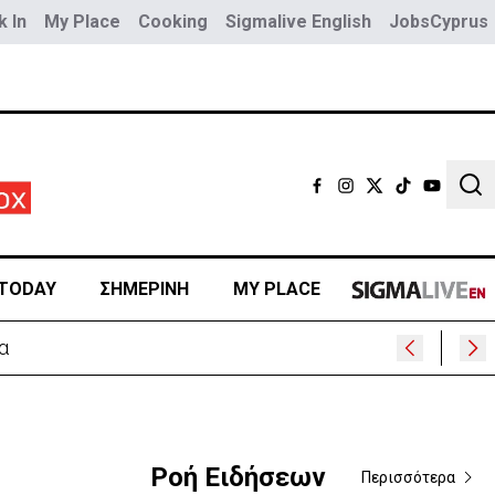
 In
My Place
Cooking
Sigmalive English
JobsCyprus
Sear
TODAY
ΣΗΜΕΡΙΝΗ
MY PLACE
Ροή Ειδήσεων
Περισσότερα