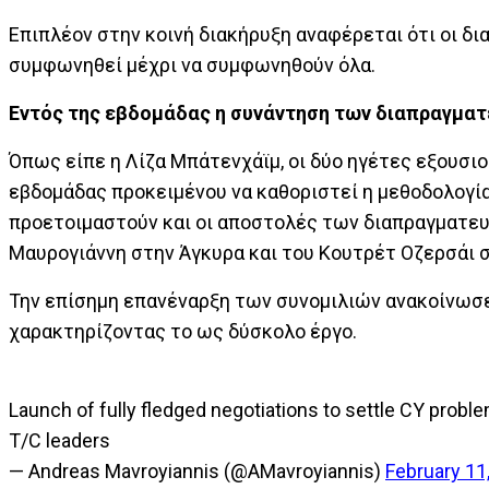
Επιπλέον στην κοινή διακήρυξη αναφέρεται ότι οι δ
συμφωνηθεί μέχρι να συμφωνηθούν όλα.
Εντός της εβδομάδας η συνάντηση των διαπραγμα
Όπως είπε η Λίζα Μπάτενχάϊμ, οι δύο ηγέτες εξουσι
εβδομάδας προκειμένου να καθοριστεί η μεθοδολογία
προετοιμαστούν και οι αποστολές των διαπραγματευ
Μαυρογιάννη στην Άγκυρα και του Κουτρέτ Οζερσάι 
Την επίσημη επανέναρξη των συνομιλιών ανακοίνωσε 
χαρακτηρίζοντας το ως δύσκολο έργο.
Launch of fully fledged negotiations to settle CY proble
T/C leaders
— Andreas Mavroyiannis (@AMavroyiannis)
February 11