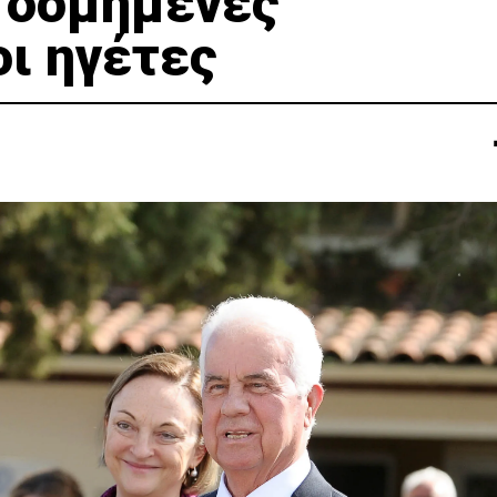
 δομημένες
ι ηγέτες