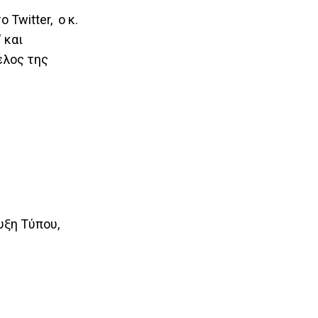
Twitter, ο κ.
 και
έλος της
υξη Τύπου,