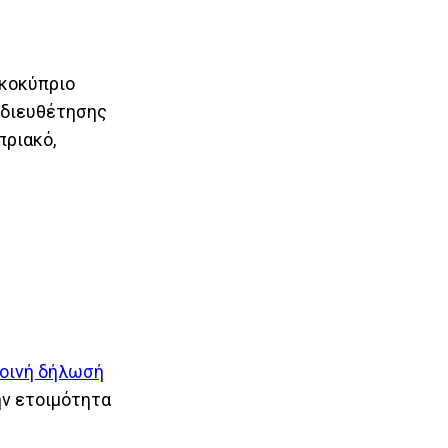
ρκοκύπριο
 διευθέτησης
πριακό,
οινή δήλωσή
ην ετοιμότητα
.