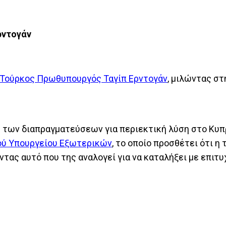
Ερντογάν
 Τούρκος Πρωθυπουργός Ταγίπ Ερντογάν
, μιλώντας στ
η των διαπραγματεύσεων για περιεκτική λύση στο Κυπ
ού Υπουργείου Εξωτερικών
, το οποίο προσθέτει ότι η
ντας αυτό που της αναλογεί για να καταλήξει με επιτυ