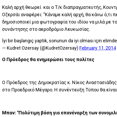
Καλή αρχή θεωρεί και ο Τ/κ διαπραγματευτής, Κουντρέ
Οζερσάι αναφέρει: "Κάναμε καλή αρχή, θα κάνω ό,τι πε
δημοσιοποιεί μια φωτογραφία του ιδίου να μιλά με τ
συνάντησης στο αεροδρόμιο Λευκωσίας.
İyi bir başlangıç yaptık, sonunun da iyi olması için elim
— Kudret Ozersay (@KudretOzersay)
February 11, 2014
O Πρόεδρος θα ενημερώσει τους πολίτες
Ο Πρόεδρος της Δημοκρατίας κ. Νίκος Αναστασιάδης 
στο Προεδρικό Μέγαρο. H συνέντευξη Τύπου θα είναι
Μπαν: "Πολύτιμη βάση για επανέναρξη των συνομιλ