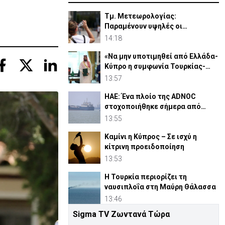
Τμ. Μετεωρολογίας:
Παραμένουν υψηλές οι
θερμοκρασίες με αυξημένη
14:18
υγρασία
«Να μην υποτιμηθεί από Ελλάδα-
Κύπρο η συμφωνία Τουρκίας-
Πακιστάν-Σ. Αραβίας»
13:57
ΗΑΕ: Ένα πλοίο της ADNOC
στοχοποιήθηκε σήμερα από
πύραυλο στα Στενά του Ορμούζ
13:55
Καμίνι η Κύπρος – Σε ισχύ η
κίτρινη προειδοποίηση
13:53
Η Τουρκία περιορίζει τη
ναυσιπλοΐα στη Μαύρη Θάλασσα
13:46
Sigma TV Ζωντανά Τώρα
Ιαπωνία: Ο τυφώνας Dolphin