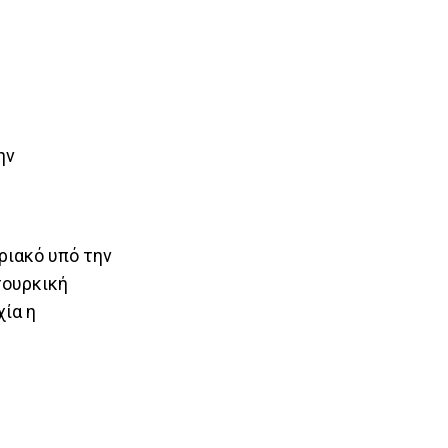
ην
ριακό υπό την
 τουρκική
χία η