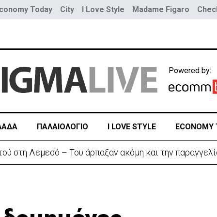
conomy Today
City
I Love Style
Madame Figaro
Check
Powered by:
ΛΑΔΑ
ΠΑΛΑΙΟΛΟΓΙΟ
I LOVE STYLE
ECONOMY 
αζητά διέξοδο» από τον πόλεμο με το Ιράν