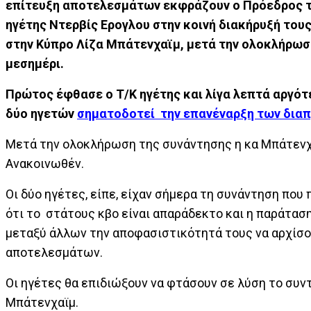
επίτευξη αποτελεσμάτων εκφράζουν ο Πρόεδρος τ
ηγέτης Ντερβίς Ερογλου στην κοινή διακήρυξή τους
στην Κύπρο Λίζα Μπάτενχαϊμ, μετά την ολοκλήρωσ
μεσημέρι.
Πρώτος έφθασε ο Τ/Κ ηγέτης και λίγα λεπτά αργό
δύο ηγετών
σηματοδοτεί την επανέναρξη των διαπ
Μετά την ολοκλήρωση της συνάντησης η κα Μπάτενχ
Ανακοινωθέν.
Οι δύο ηγέτες, είπε, είχαν σήμερα τη συνάντηση πο
ότι το στάτους κβο είναι απαράδεκτο και η παράτασ
μεταξύ άλλων την αποφασιστικότητά τους να αρχίσο
αποτελεσμάτων.
Οι ηγέτες θα επιδιώξουν να φτάσουν σε λύση το συν
Μπάτενχαϊμ.