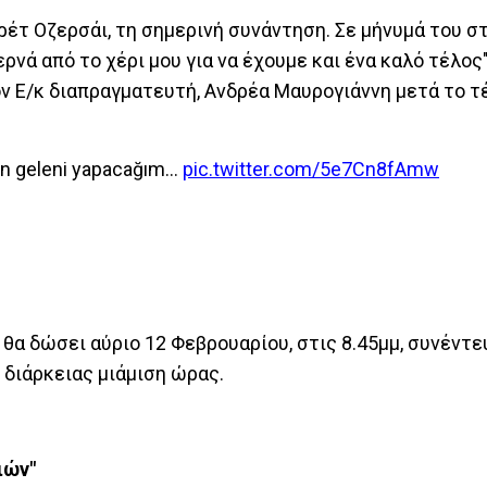
τ Οζερσάι, τη σημερινή συνάντηση. Σε μήνυμά του στο 
ρνά από το χέρι μου για να έχουμε και ένα καλό τέλος"
ον Ε/κ διαπραγματευτή, Ανδρέα Μαυρογιάννη μετά το τ
den geleni yapacağım...
pic.twitter.com/5e7Cn8fAmw
θα δώσει αύριο 12 Φεβρουαρίου, στις 8.45μμ, συνέντε
 διάρκειας μιάμιση ώρας.
ιών"