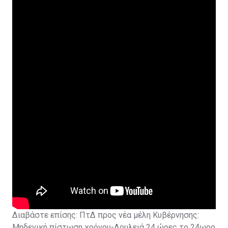
Διαβάστε επίσης:
ΠτΔ προς νέα μέλη Κυβέρνησης:
Μηδενική πίστωση χρόνου-Δουλειά 24 ώρες το 24ωρο