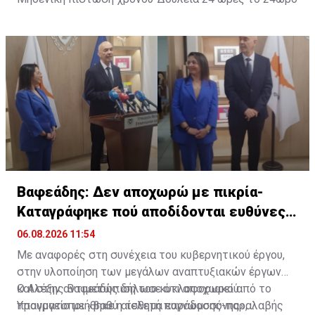
Βαφεάδης: Δεν αποχωρώ με πικρία-
Καταγράφηκε πού αποδίδονται ευθύνες
για Takata
06.08.2026 11:54
Με αναφορές στη συνέχεια του κυβερνητικού έργου,
στην υλοποίηση των μεγάλων αναπτυξιακών έργων
και στην αντιμετώπιση του κυκλοφοριακού
Ο Αλέξης Βαφεάδης δήλωσε ότι αποχωρεί από το
πραγματοποιήθηκε η τελετή παράδοσης-παραλαβής
Υπουργείο με «βαθύ αίσθημα ευγνωμοσύνης»,