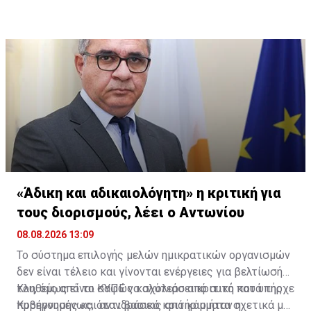
σταματά από τη στιγμή που δίνει τους καταλόγους
των υποψηφίων. Δεν έχει κανέναν λόγο μετά στην
τελική απόφαση», είπε.
«Άδικη και αδικαιολόγητη» η κριτική για
τους διορισμούς, λέει ο Αντωνίου
08.08.2026 13:09
Το σύστημα επιλογής μελών ημικρατικών οργανισμών
δεν είναι τέλειο και γίνονται ενέργειες για βελτίωσή
του, όμως είναι σαφώς καλύτερο από αυτό που υπήρχε
Κληθείς από το ΚΥΠΕ να σχολιάσει κριτική κατά της
προηγουμένως, όταν βασικό κριτήριο ήταν η
Κυβέρνησης και αντιδράσεις από κόμματα σχετικά με