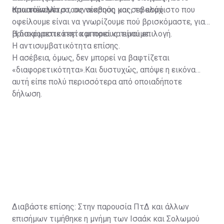
πρωτόκολλο.
απαιτούν μέτρο, συναίσθηση και σεβασμό.
Και απέναντι στους νεκρούς μας, το ελάχιστο που
οφείλουμε είναι να γνωρίζουμε πού βρισκόμαστε, γιατί
βρισκόμαστε εκεί και ποιους τιμούμε.
Η διαφορετικότητα μπορεί να είναι επιλογή.
Η αντισυμβατικότητα επίσης.
Η ασέβεια, όμως, δεν μπορεί να βαφτίζεται
«διαφορετικότητα».Και δυστυχώς, απόψε η εικόνα
αυτή είπε πολύ περισσότερα από οποιαδήποτε
δήλωση.
Διαβάστε επίσης:
Στην παρουσία ΠτΔ και άλλων
επισήμων τιμήθηκε η μνήμη των Ισαάκ και Σολωμού