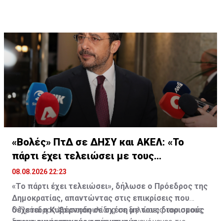
«Βολές» ΠτΔ σε ΔΗΣΥ και ΑΚΕΛ: «Το
πάρτι έχει τελειώσει με τους
διορισμούς»
08.08.2026 22:23
«Το πάρτι έχει τελειώσει», δήλωσε ο Πρόεδρος της
Δημοκρατίας, απαντώντας στις επικρίσεις που
δέχεται η Κυβέρνηση σε σχέση με τους διορισμούς
Ο Πρόεδρος Χριστοδουλίδης σε δηλώσεις του στους