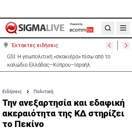
Powered by:
Search
Έκτακτες ειδήσεις
Συντριβή ελικοπτέρου σε βουνοπλαγιά στο Ρίο ντε
Τζανέιρο - 4 νεκροί (BINTEO)
Ειδήσεις
Πολιτική
Την ανεξαρτησία και εδαφική
ακεραιότητα της ΚΔ στηρίζει
το Πεκίνο