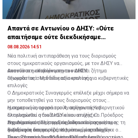
Απαντά σε Αντωνίου ο ΔΗΣΥ: «Ούτε
απαιτήσαμε ούτε διεκδικήσαμε
διορισμούς»
08.08.2026 14:51
Νέα πολιτική αντιπαράθεση για τους διορισμούς
στους ημικρατικούς οργανισμούς, με τον ΔΗΣΥ να
απαντά στην Κυβέρνηση και να θέτει ζήτημα
Αυτούσια η ανακοίνωση του ΔΗΣΥ:
αξιοκρατίας στη διαδικασία επιλογής.
Γνωμοδοτικό: Μανδύας αξιοκρατίας για κυβερνητικές
επιλογές
Ο Δημοκρατικός Συναγερμός επέλεξε μέχρι σήμερα να
μην τοποθετηθεί για τους διορισμούς στους
ημικρατικούς οργανισμούς, αφήνοντας να
Η σημερινή αναφορά του Αναπληρωτή Κυβερνητικού
ολοκληρωθεί η διαδικασία που επέλεξε ο Πρόεδρος
Εκπροσώπου στον ΔΗΣΥ είναι ατυχής. Ο
της Δημοκρατίας, παρά τη διαφωνία μας ως προς τη
Δημοκρατικός Συναγερμός ούτε απαίτησε ούτε
Η ουσία είναι απλή: το Γνωμοδοτικό εισηγείται, η
φιλοσοφία και τον τρόπο λειτουργίας του
διεκδίκησε διορισμούς κομματικών στελεχών.
Κυβέρνηση αποφασίζει. Και, όπως παραδέχθηκε ο
Γνωμοδοτικού Συμβουλίου. Άλλωστε σεβόμαστε το
ίδιος, 21 από τους 95 διορισθέντες δεν
Το ερώτημα είναι κατά πόσο η διαδικασία ενισχύει