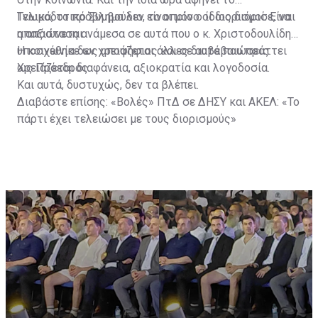
Γνωμοδοτικό Συμβούλιο, το οποίο ο ίδιος διόρισε, να
Τελικά, το πρόβλημα δεν είναι μόνο οι διορισμοί. Είναι
απαξιώνεται.
η απόσταση ανάμεσα σε αυτά που ο κ. Χριστοδουλίδης
υποσχέθηκε ως υποψήφιος και σε αυτά που πράττει
Η κοινωνία δεν χρειάζεται άλλες διαβεβαιώσεις.
ως Πρόεδρος.
Χρειάζεται διαφάνεια, αξιοκρατία και λογοδοσία.
Και αυτά, δυστυχώς, δεν τα βλέπει.
Διαβάστε επίσης:
«Βολές» ΠτΔ σε ΔΗΣΥ και ΑΚΕΛ: «Το
πάρτι έχει τελειώσει με τους διορισμούς»