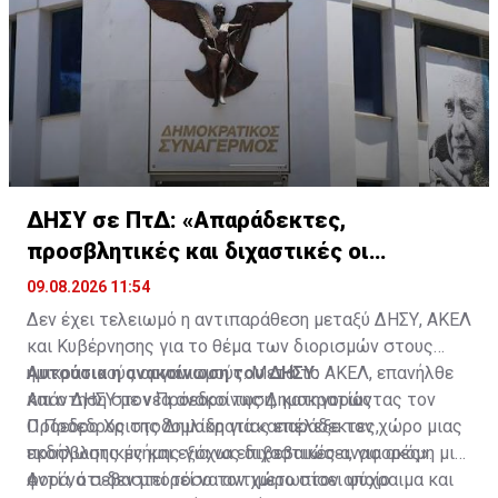
ΔΗΣΥ σε ΠτΔ: «Απαράδεκτες,
προσβλητικές και διχαστικές οι
αναφορές του»
09.08.2026 11:54
Δεν έχει τελειωμό η αντιπαράθεση μεταξύ ΔΗΣΥ, ΑΚΕΛ
και Κυβέρνησης για το θέμα των διορισμών στους
ημικρατικούς οργανισμούς. Μετά το ΑΚΕΛ, επανήλθε
Αυτούσια η ανακοίνωση του ΔΗΣΥ:
και ο ΔΗΣΥ με νέα ανακοίνωση, κατηγορώντας τον
Απάντηση στον Πρόεδρο της Δημοκρατίας
Πρόεδρο Χριστοδουλίδη για «απαράδεκτες,
Ο Πρόεδρος της Δημοκρατίας επέλεξε τον χώρο μιας
προσβλητικές και εξόχως διχαστικές αναφορές».
εκδήλωσης μνήμης για να επιβεβαιώσει, για ακόμη μια
φορά, ότι δεν μπορεί να αντιμετωπίσει ψύχραιμα και
Αντί να σεβαστεί τόσο τον χώρο στον οποίο