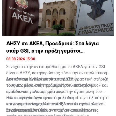
ΔΗΣΥ σε ΑΚΕΛ, Προεδρικό: Στα λόγια
υπέρ GSI, στην πράξη γεμάτοι
«αστερίσκους»
08.08.2026 15:30
Συνέχεια στην αντιπαράθεση με το ΑΚΕΛ για τον GSI
δίνει ο ΔΗΣΥ, κατηγορώντας τόσο την αντιπολίτευση
όσο και την Κυβέρνηση ότι, παρά τη φραστική στήριξή
Αυτούσια η ανακοίνωση του ΔΗΣΥ:
τους στο έργο, στην πράξη θέτουν «αστερίσκους» και
Το ΑΚΕΛ, μέσα από τη σημερινή του απάντηση,
εμπόδια στην υλοποίησή του.
αναδεικνύει για ακόμη μία φορά την αγαπημένη του
πολιτική προσέγγιση, που τροφοδοτεί την τοξικότητα
Η λασπολογία δεν συνιστά πολιτική
και τον μηδενισμό, βλέποντας παντού σκάνδαλα και
επιχειρηματολογία και το ΑΚΕΛ κατάντησε να την
μεγάλα συμφέροντα για να αφήσει ατεκμηρίωτες
παράγει σε κάθε θέμα.
Σε ό,τι αφορά τον GSI, αν υπάρχει οποιαδήποτε