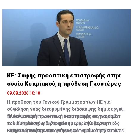
ο Παγκύπριος Σύνδεσμος Καταδρομέων και η
Κοινότητα Παχυάμμου.
ΚΕ: Σαφής προοπτική επιστροφής στην
ουσία Κυπριακού, η πρόθεση Γκουτέρες
09.08.2026 10:10
Η πρόθεση του Γενικού Γραμματέα των ΗΕ για
σύγκληση νέας διευρυμένης διάσκεψης δημιουργεί
πλέον «σαφή προοπτική επιστροφής στην ουσία
Επεσήμανε ότι η νέα κινητικότητα έχει συγκεκριμένη
του Κυπριακού», δήλωσε σήμερα ο Κυβερνητικός
πολιτική βάση, με αφετηρία τα ψηφίσματα του
Εκπρόσωπος Κωνσταντίνος Λετυμπιώτης, κατά
Συμβουλίου Ασφαλείας, το συμφωνημένο πλαίσιο και
Ο κ. Λετυμπιώτης υπογράμμισε ότι η θυσία των πέντε