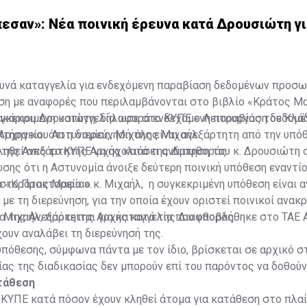
εσαν»: Νέα ποινική έρευνα κατά Δρουσιώτη γ
ευνά καταγγελία για ενδεχόμενη παραβίαση δεδομένων προσ
ση με αναφορές που περιλαμβάνονται στο βιβλίο «Κράτος Μ
κάριου Δρουσιώτη, δήλωσε στο ΚΥΠΕ ο Λειτουργός του Κλά
υγκεκριμένη καταγγελία αφορά ενδεχόμενη παραβίαση δεδομ
Αρχηγείου Αστυνομίας, Μιχάλης Μιχαήλ.
ήρα και ότι η διερεύνησή της είναι ανεξάρτητη από την υπό
 της Ανεξάρτητης Αρχής κατά της Διαφθοράς.
κληθεί από το ΚΥΠΕ να σχολιάσει ανάρτηση του κ. Δρουσιώτη 
σης ότι η Αστυνομία άνοιξε δεύτερη ποινική υπόθεση εναντίο
ο «Κράτος Μαφία».
στο Πρακτορείο ο κ. Μιχαήλ, η συγκεκριμένη υπόθεση είναι 
 με τη διερεύνηση, για την οποία έχουν οριστεί ποινικοί ανακρ
α της Ανεξάρτητης Αρχής κατά της Διαφθοράς.
 Μιχαήλ, πρόκειται για καταγγελία που υποβλήθηκε στο ΤΑΕ 
χουν αναλάβει τη διερεύνησή της.
υπόθεσης, σύμφωνα πάντα με τον ίδιο, βρίσκεται σε αρχικό στ
ας της διαδικασίας δεν μπορούν επί του παρόντος να δοθού
τάθεση
ΚΥΠΕ κατά πόσον έχουν κληθεί άτομα για κατάθεση στο πλαί