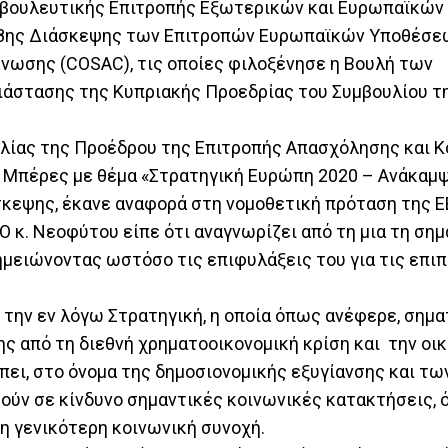
νοβουλευτικής Επιτροπής Εξωτερικών και Ευρωπαϊκώ
48ης Διάσκεψης των Επιτροπών Ευρωπαϊκών Υποθέσε
ωσης (COSAC), τις οποίες φιλοξένησε η Βουλή των
ιάστασης της Κυπριακής Προεδρίας του Συμβουλίου τ
ς.
ιλίας της Προέδρου της Επιτροπής Απασχόλησης και 
Μπέρες με θέμα «Στρατηγική Ευρώπη 2020 – Ανάκαμψ
άσκεψης, έκανε αναφορά στη νομοθετική πρόταση της Ε
κ. Νεοφύτου είπε ότι αναγνωρίζει από τη μια τη σημ
ημειώνοντας ωστόσο τις επιφυλάξεις του για τις επι
 την εν λόγω Στρατηγική, η οποία όπως ανέφερε, σημα
ης από τη διεθνή χρηματοοικονομική κρίση και την οι
έπει, στο όνομα της δημοσιονομικής εξυγίανσης και τω
ύν σε κίνδυνο σημαντικές κοινωνικές κατακτήσεις, 
η γενικότερη κοινωνική συνοχή.