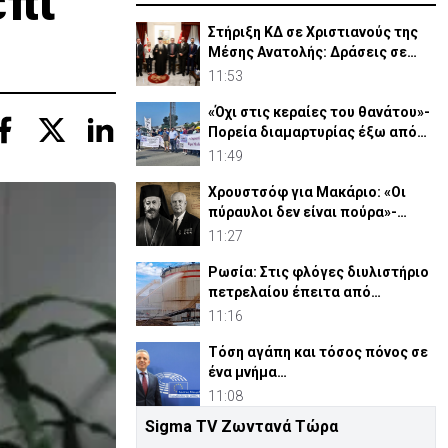
επί
Στήριξη ΚΔ σε Χριστιανούς της
Μέσης Ανατολής: Δράσεις σε
Γάζα-Συρία-Ιορδανία
11:53
«Όχι στις κεραίες του θανάτου»-
Πορεία διαμαρτυρίας έξω από
τις Β. Βάσεις
11:49
Χρουστσόφ για Μακάριο: «Οι
πύραυλοι δεν είναι πούρα»-
Αποκαλυπτικο έγγραφο 1964
11:27
Ρωσία: Στις φλόγες διυλιστήριο
πετρελαίου έπειτα από
ουκρανική επίθεση
11:16
Τόση αγάπη και τόσος πόνος σε
ένα μνήμα…
11:08
Sigma TV Ζωντανά Τώρα
«Οι μάσκες έπεσαν»: Νέα ποινική