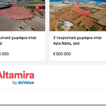
ιστικά χωράφια στην
3 τουριστικά χωράφια στην
νό
Αγία Νάπα, από
0.000
€500.000