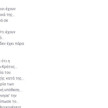
ιοι έχουν
ικά της
ρά σε
Ότι έχουν
ό
δεν έχει πάρα
 ότι η
 «Κράτος
ία του
χής κατά της
ορία των
ική υπόθεση
ύνησε' την
τύπωσε το
α
ή οικογένεια