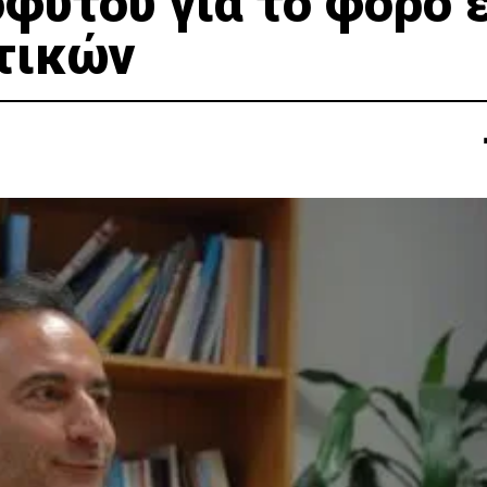
φύτου για το φόρο 
τικών