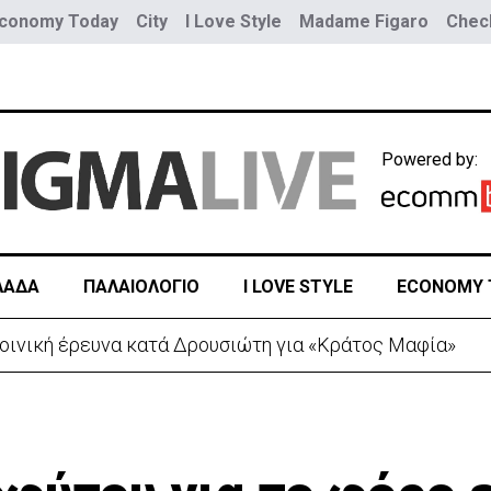
conomy Today
City
I Love Style
Madame Figaro
Check
Powered by:
ΛΑΔΑ
ΠΑΛΑΙΟΛΟΓΙΟ
I LOVE STYLE
ECONOMY 
 λόγω της Θέουτα: Ελέγχους και από Ισπανία στα σύνο