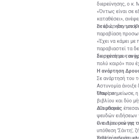
διερεύνησης, ο κ. 
«Όντως είναι σε εξ
καταθέσει», ανέφε
στάδια, «δεν μπορ
Σε ερώτηση του ΚΥ
παραβίαση προσωπ
«Έχει να κάμει με
παραβιαστεί τα δ
διερευνάται», ανέφ
Σε σχέση με τον χ
πολύ καιρό» που έχ
Η ανάρτηση Δρου
Σε ανάρτησή του 
Αστυνομία άνοιξε 
Μαφία».
Όπως σημείωσε, η 
βιβλίου και δύο μ
Διαφθοράς.
«Οι μάσκες έπεσαν
ψευδών ειδήσεων γ
εναντίον μου για 
Ο κ. Δρουσιώτης σ
υπόθεση 'Σάντη', 
βιβλίο, την επιμε
Υποστήριξε ότι «η