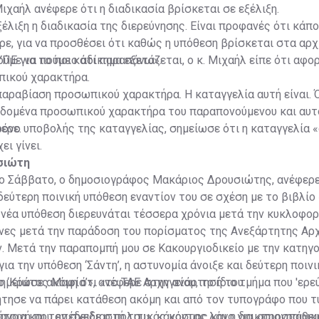
Μιχαήλ ανέφερε ότι η διαδικασία βρίσκεται σε εξέλιξη.
έλιξη η διαδικασία της διερεύνησης. Είναι προφανές ότι κάπο
ρε, για να προσθέσει ότι καθώς η υπόθεση βρίσκεται στα αρχ
ούμε να πούμε κάτι παραπάνω».
ΠΕ για το ποιο αδίκημα εξετάζεται, ο κ. Μιχαήλ είπε ότι αφο
ικού χαρακτήρα.
 παραβίαση προσωπικού χαρακτήρα. Η καταγγελία αυτή είναι. 
εδομένα προσωπικού χαρακτήρα του παραπονούμενου και αυτ
ερε.
ρόνο υποβολής της καταγγελίας, σημείωσε ότι η καταγγελία «
ει γίνει.
σιώτη
το Σάββατο, ο δημοσιογράφος Μακάριος Δρουσιώτης, ανέφερε
δεύτερη ποινική υπόθεση εναντίον του σε σχέση με το βιβλίο
νέα υπόθεση διερευνάται τέσσερα χρόνια μετά την κυκλοφορ
ήνες μετά την παράδοση του πορίσματος της Ανεξάρτητης Αρ
. Μετά την παραπομπή μου σε Κακουργιοδικείο με την κατηγ
ια την υπόθεση ‘Σάντη’, η αστυνομία άνοιξε και δεύτερη ποιν
το ‘Κράτος Μαφία’», ανέφερε στην ανάρτησή του.
ημείωσε ακόμη ότι «το ΤΑΕ Αρχηγείου, το ίδιο τμήμα που 'ερε
ζήτησε να πάρει κατάθεση ακόμη και από τον τυπογράφο που 
λήτρια και τον σχεδιαστή του», κάνοντας λόγο για «προσπάθει
 ανοχή που επέδειξε ο πολιτικός κόσμος και η δημοσιογραφικ