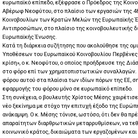
ευρωπαϊκό επίπεδο, εξέφρασε ο Πρόεδρος της Κοι
Αβέρωφ Νεοφύτου, στο πλαίσιο των εργασιών της 
Κοινοβουλίων των Κρατών Μελών της Ευρωπαϊκής Έν
Αντιπροσώπων, στο πλαίσιο της κοινοβουλευτικής δ
Ευρωπαϊκής Ένωση
Κατά τη διάρκεια συζήτησης που ακολούθησε της ομ
Υποθέσεων του Ευρωπαϊκού Κοινοβουλίου Περβένες 
κρίση», ο κ. Νεοφύτου, o οποίος προήδρευσε της Δι
στο φόρο επί των χρηματοπιστωτικών συναλλαγών. Ο 
φόρου αυτού στα πλαίσια των ιδίων πόρων της ΕΕ, σ
εφαρμογής του φόρου μόνο σε ευρωπαϊκό επίπεδο.
Στη συνέχεια, ο βουλευτής Χρίστος Μέσης χαιρέτισε
νέο ξεκίνημα με στόχο την επιτυχή έξοδο της Ευρώπ
ανάκαμψη. Ο κ. Μέσης τόνισε, ωστόσο, ότι δεν θα πρ
απαραίτητων διαρθρωτικών μεταρρυθμίσεων, να τεθο
κοινωνικό κράτος, δικαιώματα των εργαζομένων και 