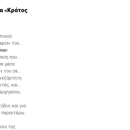
ια «Κράτος
ωπικού
αφία» του
δου
ένων
θεση που
σε μέσο
ν του σε
ανεξάρτητη
ιτές, και
Αρχηγείου,
άδιο και για
ν περαιτέρω
σιο της