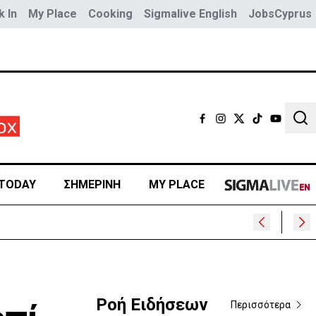
 In
My Place
Cooking
Sigmalive English
JobsCyprus
Sear
TODAY
ΣΗΜΕΡΙΝΗ
MY PLACE
ρα
Ροή Ειδήσεων
Περισσότερα