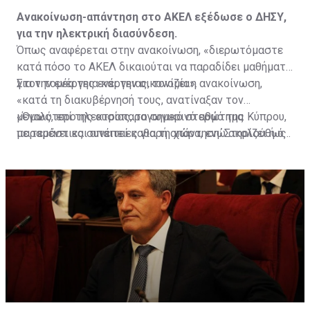
Ανακοίνωση-απάντηση στο ΑΚΕΛ εξέδωσε ο ΔΗΣΥ,
για την ηλεκτρική διασύνδεση.
Όπως αναφέρεται στην ανακοίνωση, «διερωτόμαστε
κατά πόσο το ΑΚΕΛ δικαιούται να παραδίδει μαθήματα
για την ενέργεια και την οικονομία».
Στον τομέα της ενέργειας, τονίζει η ανακοίνωση,
«κατά τη διακυβέρνησή τους, ανατίναξαν τον
μεγαλύτερο ηλεκτροπαραγωγικό σταθμό της Κύπρου,
«Όμως, επί της ουσίας, το σημερινό ερώτημα
με τεράστιες συνέπειες για τη χώρα, ενώ ακολούθως
παραμένει και απαιτεί καθαρή απάντηση: Στηρίζει ή όχι
ανατίναξαν ολόκληρη την Οικονομία».
την υλοποίηση της ηλεκτρικής διασύνδεσης - GSI; Ή,
τελικά, έχει αλλεργία στην οικοδόμηση ισχυρών
στρατηγικών συμμαχιών της Κύπρου με το Ισραήλ και
χώρες της Δύσης;», καταλήγει η ανακοίνωση.