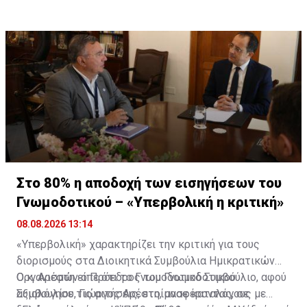
Στο 80% η αποδοχή των εισηγήσεων του
Γνωμοδοτικού – «Υπερβολική η κριτική»
08.08.2026 13:14
«Υπερβολική» χαρακτηρίζει την κριτική για τους
διορισμούς στα Διοικητικά Συμβούλια Ημικρατικών
Οργανισμών ο Πρόεδρος του Γνωμοδοτικού
Ο κ. Αρέστη είπε ότι το Γνωμοδοτικό Συμβούλιο, αφού
Συμβουλίου, Γιώργος Αρέστη, αναφέροντας, σε
αξιολόγησε τις αιτήσεις, ετοίμασε καταλόγους με