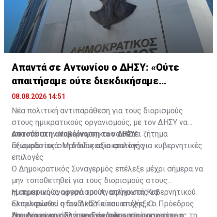
Απαντά σε Αντωνίου ο ΔΗΣΥ: «Ούτε
απαιτήσαμε ούτε διεκδικήσαμε
διορισμούς»
08.08.2026 14:51
Νέα πολιτική αντιπαράθεση για τους διορισμούς
στους ημικρατικούς οργανισμούς, με τον ΔΗΣΥ να
απαντά στην Κυβέρνηση και να θέτει ζήτημα
Αυτούσια η ανακοίνωση του ΔΗΣΥ:
αξιοκρατίας στη διαδικασία επιλογής.
Γνωμοδοτικό: Μανδύας αξιοκρατίας για κυβερνητικές
επιλογές
Ο Δημοκρατικός Συναγερμός επέλεξε μέχρι σήμερα να
μην τοποθετηθεί για τους διορισμούς στους
ημικρατικούς οργανισμούς, αφήνοντας να
Η σημερινή αναφορά του Αναπληρωτή Κυβερνητικού
ολοκληρωθεί η διαδικασία που επέλεξε ο Πρόεδρος
Εκπροσώπου στον ΔΗΣΥ είναι ατυχής. Ο
της Δημοκρατίας, παρά τη διαφωνία μας ως προς τη
Δημοκρατικός Συναγερμός ούτε απαίτησε ούτε
Η ουσία είναι απλή: το Γνωμοδοτικό εισηγείται, η