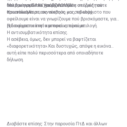
δεν θα έπρεπε να χρειάζεται ούτε υπόδειξη ούτε
πατριωτισμό του.Υπάρχουν όμως στιγμές που
Μιλάμε για ΙΣΑΑΚ και ΣΟΛΩΜΟΥ.
πρωτόκολλο.
απαιτούν μέτρο, συναίσθηση και σεβασμό.
Και απέναντι στους νεκρούς μας, το ελάχιστο που
οφείλουμε είναι να γνωρίζουμε πού βρισκόμαστε, γιατί
βρισκόμαστε εκεί και ποιους τιμούμε.
Η διαφορετικότητα μπορεί να είναι επιλογή.
Η αντισυμβατικότητα επίσης.
Η ασέβεια, όμως, δεν μπορεί να βαφτίζεται
«διαφορετικότητα».Και δυστυχώς, απόψε η εικόνα
αυτή είπε πολύ περισσότερα από οποιαδήποτε
δήλωση.
Διαβάστε επίσης:
Στην παρουσία ΠτΔ και άλλων