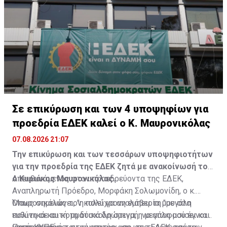
Σε επικύρωση και των 4 υποψηφίων για
προεδρία ΕΔΕΚ καλεί ο Κ. Μαυρονικόλας
07.08.2026 21:07
Την επικύρωση και των τεσσάρων υποψηφιοτήτων
για την προεδρία της ΕΔΕΚ ζητά με ανακοίνωσή του
ο Κυριάκος Μαυρονικόλας.
Απευθυνόμενος στον προεδρεύοντα της ΕΔΕΚ,
Αναπληρωτή Πρόεδρο, Μορφάκη Σολωμονίδη, ο κ.
Μαυρονικόλας τον καλεί να αναλάβει τη "μεγάλη
Όπως σημειώνει, "η πολύχρονη εμπειρία μου στα
ευθύνη σε αυτή τη δύσκολη στιγμή, να αποφασίσει και
πολιτικά και κομματικά δρώμενα, η μεγάλη μου έγνοια