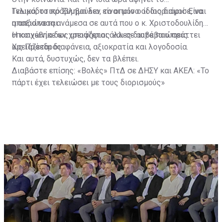
Γνωμοδοτικό Συμβούλιο, το οποίο ο ίδιος διόρισε, να
Τελικά, το πρόβλημα δεν είναι μόνο οι διορισμοί. Είναι
απαξιώνεται.
η απόσταση ανάμεσα σε αυτά που ο κ. Χριστοδουλίδης
υποσχέθηκε ως υποψήφιος και σε αυτά που πράττει
Η κοινωνία δεν χρειάζεται άλλες διαβεβαιώσεις.
ως Πρόεδρος.
Χρειάζεται διαφάνεια, αξιοκρατία και λογοδοσία.
Και αυτά, δυστυχώς, δεν τα βλέπει.
Διαβάστε επίσης:
«Βολές» ΠτΔ σε ΔΗΣΥ και ΑΚΕΛ: «Το
πάρτι έχει τελειώσει με τους διορισμούς»