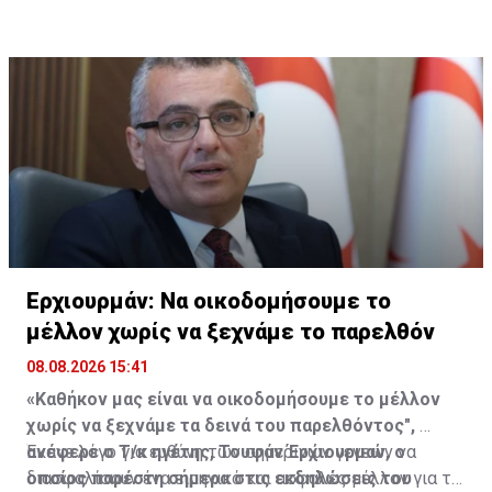
Ερχιουρμάν: Να οικοδομήσουμε το
μέλλον χωρίς να ξεχνάμε το παρελθόν
08.08.2026 15:41
«Καθήκον μας είναι να οικοδομήσουμε το μέλλον
χωρίς να ξεχνάμε τα δεινά του παρελθόντος",
ανέφερε ο Τ/κ ηγέτης, Τουφάν Έρχιουρμαν, ο
Έκανε λόγο για ευθύνη των σημερινών γενεών να
οποίος παρέστη σήμερα στις εκδηλώσεις του
διασφαλίσουν ένα ειρηνικό και ασφαλές μέλλον για τα