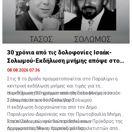
30 χρόνια από τις δολοφονίες Ισαάκ-
Σολωμού-Εκδήλωση μνήμης απόψε στο
Παραλίμνι
08.08.2026 07:36
Στις 8 το βράδυ πραγματοποιείται στο Παραλίμνι η
κεντρική εκδήλωση μνήμης και τιμής για τη
συμπλήρωση 30 χρόνων από τις δολοφονίες του
Η εκδήλωση θα πραγματοποιηθεί στο Μνημείο Ισαάκ-
Τάσου Ισαάκ και του Σολωμού Σολωμού.
Σολωμού, στην οδό Νίκου Ψαρά.
Η εκδήλωση διοργανώνεται από τον Δήμο
Παραλιμνίου-Δερύνειας και την Πρωτοβουλία Μνήμης
Ισαάκ-Σολωμού, ενώ θα παραστεί και ο Πρόεδρος της
Στο πλαίσιο των φετινών εκδηλώσεων
Δημοκρατίας Νίκος Χριστοδουλίδης.
πραγματοποιήθηκαν πορείες μοτοσικλετιστών από