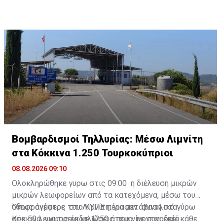
στρατιωτικές μονάδες υπό νατοϊκό έλεγχο, ενώ ο
Μακάριος χαλάρωσε τα μέτρα κατά των
τουρκοκυπριακών κοινοτήτων, επιτρέποντας την
αποκατάσταση της παροχής νερού στην Κτήμα και την
παράδοση καυσίμων σε τουρκοκυπριακούς φούρνους
στη Λευκωσία.
Βομβαρδισμοί Τηλλυρίας: Μέσω Λιμνίτη
στα Κόκκινα 1.250 Τουρκοκύπριοι
08.08.2026 09:10
Ολοκληρώθηκε γυρω στις 09:00 η διέλευση μικρών
μικρών λεωφορείων από τα κατεχόμενα, μέσω του
οδοφράγματος του Λιμνίτη, για μετάβαση στα
Όπως ανέφερε στο ΚΥΠΕ πέρασαν συνολικά γύρω
Κόκκινα, για τις εκδηλώσεις που γίνονται εκεί κάθε
στα 50 λεωφορεία με 1250 άτομα, με συνοδεία