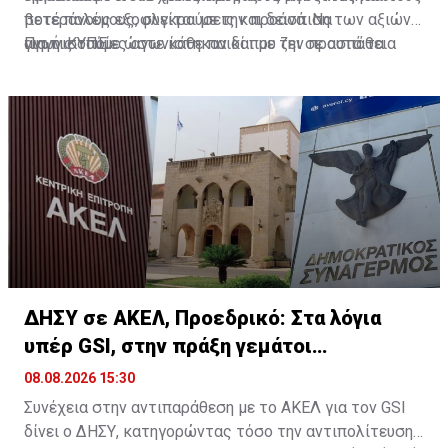
ποτέ πολέμους, συγκρούσεις και δεινά. Να
βετεράνους εξοφλείται με την προάσπιση των αξιών
αγωνιστούμε ώστε κάθε παιδί που ζει σε αυτά τα
για τις οποίες αγωνίστηκαν και με την προσπάθεια
Πηγή: ΚΥΠΕ
εδάφη να μπορεί να μεγαλώνει με ασφάλεια και να
δημιουργίας ενός ασφαλέστερου και πιο ειρηνικού
κοιτάζει το μέλλον με ελπίδα», ανέφερε
μέλλοντος".
ΔΗΣΥ σε ΑΚΕΛ, Προεδρικό: Στα λόγια
υπέρ GSI, στην πράξη γεμάτοι
«αστερίσκους»
08.08.2026 15:30
Συνέχεια στην αντιπαράθεση με το ΑΚΕΛ για τον GSI
δίνει ο ΔΗΣΥ, κατηγορώντας τόσο την αντιπολίτευση