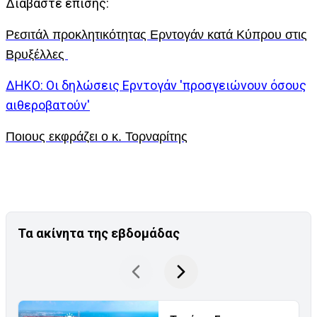
Διαβάστε επίσης:
Ρεσιτάλ προκλητικότητας Ερντογάν κατά Κύπρου στις
Βρυξέλλες
ΔΗΚΟ: Οι δηλώσεις Ερντογάν 'προσγειώνουν όσους
αιθεροβατούν'
Ποιους εκφράζει ο κ. Τορναρίτης
Τα ακίνητα της εβδομάδας