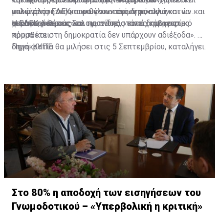
υποψηφιότητες και των τεσσάρων συναγωνιστών και
καλεί όλους να αποφεύγουν τους δημόσιους
μελών της ΕΔΕΚ, που θέλουν ενότητα, αλλά και να
συναγωνίστριας».
χαρακτηρισμούς και τις ανυπόστατες κατηγορίες.
ακούσουν θέσεις και προτάσεις και όχι ύβρεις»,
Η ΕΔΕΚ, λέει ο κ. Σολομωνίδης, «είναι δημοκρατικό
προσθέτει.
κόμμα και στη δημοκρατία δεν υπάρχουν αδιέξοδα». Η
δημοκρατία θα μιλήσει στις 5 Σεπτεμβρίου, καταλήγει.
Πηγή: ΚΥΠΕ
Στο 80% η αποδοχή των εισηγήσεων του
Γνωμοδοτικού – «Υπερβολική η κριτική»