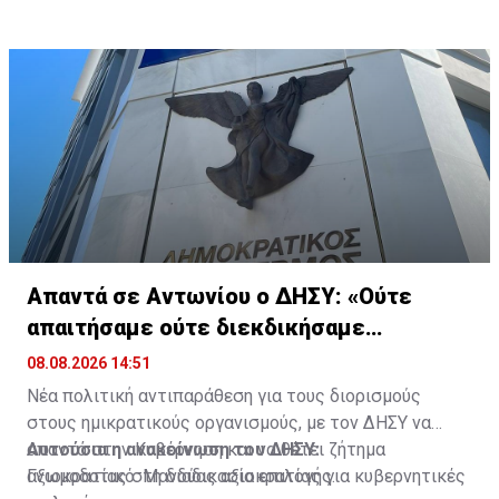
Απαντά σε Αντωνίου ο ΔΗΣΥ: «Ούτε
απαιτήσαμε ούτε διεκδικήσαμε
διορισμούς»
08.08.2026 14:51
Νέα πολιτική αντιπαράθεση για τους διορισμούς
στους ημικρατικούς οργανισμούς, με τον ΔΗΣΥ να
απαντά στην Κυβέρνηση και να θέτει ζήτημα
Αυτούσια η ανακοίνωση του ΔΗΣΥ:
αξιοκρατίας στη διαδικασία επιλογής.
Γνωμοδοτικό: Μανδύας αξιοκρατίας για κυβερνητικές