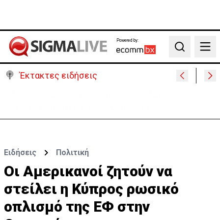
Powered by:
Search
Έκτακτες ειδήσεις
Ιταλία-Ισπανία: Στα άκρα η διπλωματική κόντρα για
το Σένγκεν
Ειδήσεις
Πολιτική
Οι Αμερικανοί ζητούν να
στείλει η Κύπρος ρωσικό
οπλισμό της ΕΦ στην