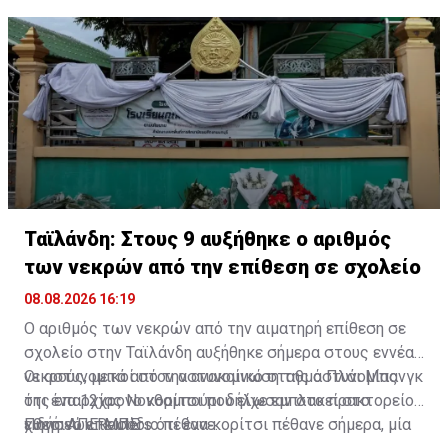
Ταϊλάνδη: Στους 9 αυξήθηκε ο αριθμός
των νεκρών από την επίθεση σε σχολείο
08.08.2026 16:19
Ο αριθμός των νεκρών από την αιματηρή επίθεση σε
σχολείο στην Ταϊλάνδη αυξήθηκε σήμερα στους εννέα
νεκρούς, μετά από την ανακοίνωση της αστυνομίας
Οι αστυνομικοί στον αστυνομικό σταθμό Πλάι Μπανγκ
ότι ένα 12χρονο κορίτσι που είχε εμπλακεί στο
της επαρχίας Νονθαμπούρι δήλωσαν στο πρακτορείο
χθεσινό επεισόδιο πέθανε.
ειδήσεων Reuters ότι ένα κορίτσι πέθανε σήμερα, μία
Πηγή: ΑΠΕ-ΜΠΕ