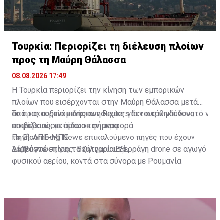
Τουρκία: Περιορίζει τη διέλευση πλοίων
προς τη Μαύρη Θάλασσα
08.08.2026 17:49
Η Τουρκία περιορίζει την κίνηση των εμπορικών
πλοίων που εισέρχονται στην Μαύρη Θάλασσα μετά
από τις αυξανόμενες ανησυχίες για τους κινδύνους
Το πρακτορείο ειδήσεων Reuters δεν στάθηκε δυνατό να
ασφάλειας, μετέδωσε σήμερα
επιβεβαιώσει άμεσα την αναφορά.
το Bloomberg News επικαλούμενο πηγές που έχουν
Πηγή: ΑΠΕ-ΜΠΕ
λάβει γνώση για το ζήτημα αυτό.
Διαβάστε επίσης:
Βουλγαρία:Εξερράγη drone σε αγωγό
φυσικού αερίου, κοντά στα σύνορα με Ρουμανία