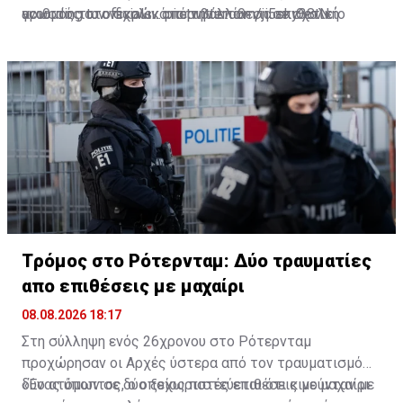
according to officials…
γνωστός στο σχολικό περιβάλλον για επιθετική
αριθμός των νεκρών από την επίθεση σε σχολείο
pic.twitter.com/ji5sky38tN
— Thai Enquirer (@ThaiEnquirer)
συμπεριφορά.
August 7, 2026
Tρόμος στο Ρότερνταμ: Δύο τραυματίες
απο επιθέσεις με μαχαίρι
08.08.2026 18:17
Στη σύλληψη ενός 26χρονου στο Ρότερνταμ
προχώρησαν οι Αρχές ύστερα από τον τραυματισμό
δύο ατόμων σε δύο ξεχωριστές επιθέσεις με μαχαίρι.
«Ένας ύποπτος, ο οποίος πιστεύεται ότι κινούνταν με