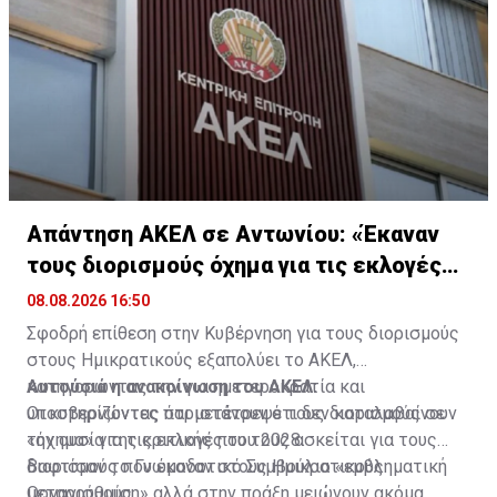
Απάντηση ΑΚΕΛ σε Αντωνίου: «Έκαναν
τους διορισμούς όχημα για τις εκλογές
2028»
08.08.2026 16:50
Σφοδρή επίθεση στην Κυβέρνηση για τους διορισμούς
στους Ημικρατικούς εξαπολύει το ΑΚΕΛ,
κατηγορώντας την για ημετεροκρατία και
Αυτούσια η ανακοίνωση του ΑΚΕΛ:
υποστηρίζοντας ότι μετέτρεψε τους διορισμούς σε
Οι κυβερνώντες παριστάνουν ότι δεν καταλαβαίνουν
«όχημα» για τις εκλογές του 2028.
την ουσία της κριτικής που τους ασκείται για τους
διορισμούς που έκαναν στους Ημικρατικούς
Βαφτίσαν το Γνωμοδοτικό Συμβούλιο «εμβληματική
Οργανισμούς.
μεταρρύθμιση» αλλά στην πράξη μειώνουν ακόμα