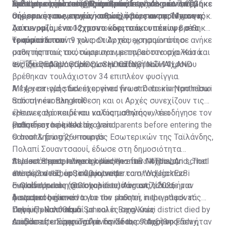
κρίσιμη κατάσταση. Ο αριθμός των νεκρών ανέβηκε
όπλο στο χέρι και εξαφανίζεται.
— Polymarket Intel (@PolymarketIntel)
Nonthaburi, το οποίο βρίσκεται σε μεγάλη αστική,
Σκότωσε πρώτα τους παππούδες του στο σπίτι
August 7, 2026
σήμερα στους εννέα, καθώς, όπως ανακοίνωσε η
οικιστική και εμπορική περιοχή βόρεια της Μπανγκόκ.
Οι έρευνες των αρχών αποκάλυψαν πως ο 14χρονος
Αστυνομία, ένα 12χρονο κοριτσάκι υπέκυψε στα
ζούσε μαζί με τους παππούδες του, οι οποίοι βρέθηκαν
τραύματά του.
νεκροί στο σπίτι τους. Οι Αρχές εκτιμούν ότι ο
Το πιστόλι των 9 χιλιοστών που χρησιμοποίησε ανήκε
μαθητής τους σκότωσε πριν μεταβεί στο σχολείο και
στον παππού του, σύμφωνα με την αστυνομία. Κατά
ανοίξει πυρ εναντίον των εκπαιδευτικών.
τις ίδιες πληροφορίες, στην κατοχή του 14χρονου
🚨🇹🇭 DEADLY SCHOOL SHOOTING IN THAILAND
βρέθηκαν τουλάχιστον 34 επιπλέον φυσίγγια.
A 14-year-old student opened fire at Debsirin Nonthaburi
Μέχρι στιγμής δεν έχει γίνει γνωστό το κίνητρο πίσω
School near Bangkok
από την ένοπλη επίθεση και οι Αρχές συνεχίζουν τις
έρευνες προκειμένου να διαπιστώσουν τι οδήγησε τον
«Ήταν καλό παιδί και καλός μαθητής», λέει
Police say he killed his grandparents before entering the
μαθητή στο μακελειό.
εκπαιδευτικός του σχολείο
school & firing 26+ rounds
Ο αναπληρωτής υπουργός Εσωτερικών της Ταϊλάνδης,
Πολαπί Σουαντσαουί, έδωσε στη δημοσιότητα
At least 8 people were killed
περισσότερες πληροφορίες για τον 14χρονο,
Student shooter dies by suicide after Nonthaburi school
#กราดยิง
#This_And_That
#ข่าวด่วน
αναφέροντας ότι, σύμφωνα με τα στοιχεία που
attack; 2 dead, up to 20 injured
#ThepSirin
pic.twitter.com/WdUgckEz8i
— GlobeUpdate (@Globupdate)
συγκέντρωσε η αστυνομία από το σπίτι του, ήταν
Εκπαιδευτικός του σχολείου, πάντως, έδωσε μια
August 7, 2026
φανατικός gamer.
A student believed to be the shooter in the attack at
διαφορετική εικόνα για τον μαθητή, περιγράφοντάς
Debsirin Nonthaburi School in Bang Kruai district died by
τον ως «καλό παιδί με καλές σχολικές
Πηγή: Πρώτο Θέμα
suicide after opening fire inside the school on Friday,
επιδόσεις». Σύμφωνα με τον ίδιο, ο 14χρονος δεν ήταν
Διαβάστε επίσης:
Ταϊλάνδη: Στους 9 αυξήθηκε ο