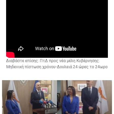
Διαβάστε επίσης:
ΠτΔ προς νέα μέλη Κυβέρνησης:
Μηδενική πίστωση χρόνου-Δουλειά 24 ώρες το 24ωρο