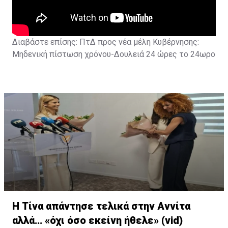
Διαβάστε επίσης:
ΠτΔ προς νέα μέλη Κυβέρνησης:
Μηδενική πίστωση χρόνου-Δουλειά 24 ώρες το 24ωρο
Η Τίνα απάντησε τελικά στην Αννίτα
αλλά… «όχι όσο εκείνη ήθελε» (vid)