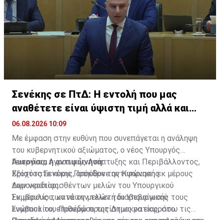
Σενέκης σε ΠτΔ: Η εντολή που μας
αναθέτετε είναι ύψιστη τιμή αλλά και
ευθύνη
06.08.2026 10:09
Με έμφαση στην ευθύνη που συνεπάγεται η ανάληψη
του κυβερνητικού αξιώματος, ο νέος Υπουργός
Γεωργίας, Αγροτικής Ανάπτυξης και Περιβάλλοντος,
Αυτούσια η αντιφώνηση:
Χρίστος Σενέκης, απηύθυνε αντιφώνηση εκ μέρους
Εξοχότατε κύριε Πρόεδρε της Κυπριακής
των νεοδιορισθέντων μελών του Υπουργικού
Δημοκρατίας.
Συμβουλίου, κατά την τελετή διαβεβαίωσής τους
Εκ μέρους των νέων μελών του Υπουργικού
ενώπιον του Προέδρου της Δημοκρατίας, στο
Συμβουλίου, επιθυμώ πρωτίστως να εκφράσω τις