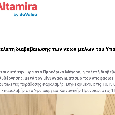
 τελετή διαβεβαίωσης των νέων μελών του Υπ
εται αυτή την ώρα στο Προεδρικό Μέγαρο, η τελετή διαβε
Κυβέρνησης, μετά τον μίνι ανασχηματισμό που αποφάσισε
ι τελετές παράδοσης-παραλαβής. Συγκεκριμένα, στις 10.15 θα
- παραλαβής στο Υφυπουργείο Κοινωνικής Πρόνοιας, στις 11
ών, Επικοινωνιών και Έργων, στις 11.45 στο Υπουργείο Γεω
ης και Περιβάλλοντος και στις 12.30 στο Υφυπουργείο Πολι