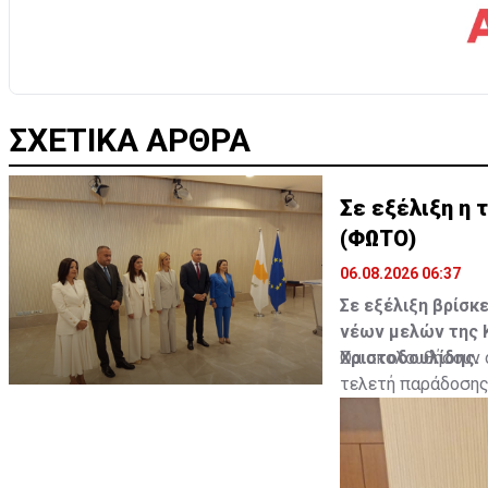
ΣΧΕΤΙΚΑ ΑΡΘΡΑ
Σε εξέλιξη η
(ΦΩΤΟ)
06.08.2026 06:37
Σε εξέλιξη βρίσκ
νέων μελών της 
Χριστοδουλίδης.
Θα ακολουθήσουν ο
τελετή παράδοσης 
Υπουργείο Μεταφορ
Αγροτικής Ανάπτυξ