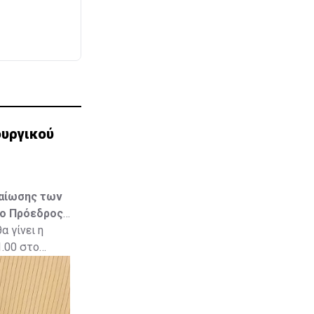
ουργικού
βαίωσης των
 ο Πρόεδρος
 γίνει η
.00 στο
ργίας,
τισμού.