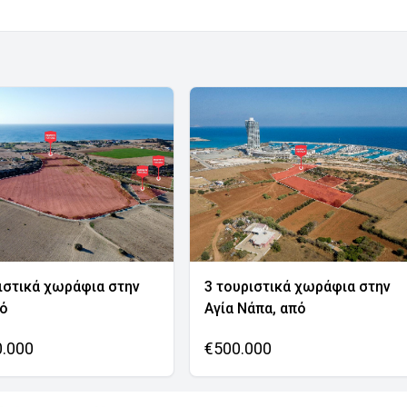
ιστικά χωράφια στην
3 τουριστικά χωράφια στην
νό
Αγία Νάπα, από
0.000
€500.000