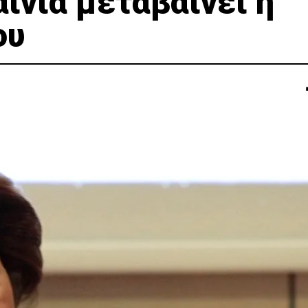
αίνια μεταβαίνει η
ου