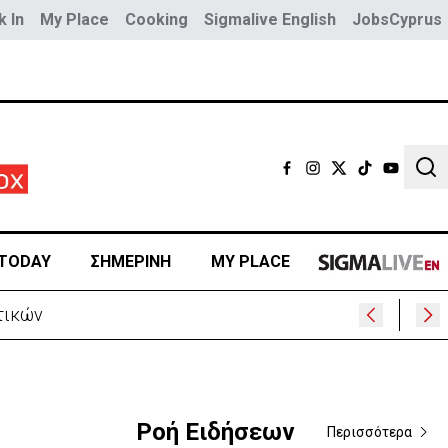
 In
My Place
Cooking
Sigmalive English
JobsCyprus
Sear
TODAY
ΣΗΜΕΡΙΝΗ
MY PLACE
τικών
Ροή Ειδήσεων
Περισσότερα