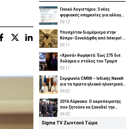
Γενικό Λογιστήριο: 3 νέες
ψηφιακές υπηρεσίες για αλλαγή
τραπεζικού λογαριασμού
09:12
Υποσχόταν διαμέρισμα στην
Κύπρο–Συνελήφθη από Interpol &
εκδόθηκε σε Καζακστάν
09:11
«Χρυσά» θωρηκτά: Έως 275 δισ.
δολάρια ο στόλος του Τραμπ
09:11
Συμφωνία CMMI – Ινδικής Navalt
για τα πρώτα ηλιακά-ηλεκτρικά
πλοία στην Κύπρο
09:02
2016 Λάρνακα: Ο αεροπειρατής
που ζητούσε να ξαναδεί την
πρώην γυναίκα του
09:02
Sigma TV Ζωντανά Τώρα
Ουκρανία: Ρωσικά πλήγματα