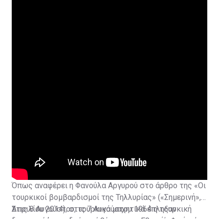
Όπως αναφέρει η Φανούλα Αργυρού στο άρθρο της «
Οι
τουρκικοί βομβαρδισμοί της Τηλλυρίας» («Σημερινή», 2
Απριλίου 2014)
Στις 8 Αυγούστου, τουρκικά μαχητικά έπληξαν
, στις 7 Αυγούστου 1964 η τουρκική