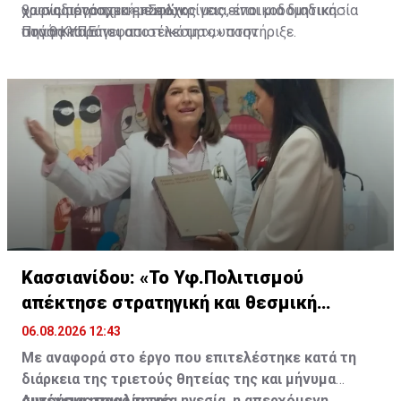
χρονοδιάγραμμα επαφών.
χωρίς προοπτική. «Στόχος μας είναι μια διαδικασία
θα συμμετάσχει «με ειλικρίνεια, εποικοδομητική
που θα παράγει αποτέλεσμα», υποστήριξε.
στάση και αποφασιστικότητα» στην
Πηγή: ΚΥΠΕ
προπαρασκευαστική διαδικασία, δίνοντας έμφαση στη
δημιουργία κλίματος εμπιστοσύνης, στη συμφωνία επί
της μεθοδολογίας και στην εξέταση θεμάτων ουσίας.
Κασσιανίδου: «Το Υφ.Πολιτισμού
απέκτησε στρατηγική και θεσμική
ωριμότητα»
06.08.2026 12:43
Με αναφορά στο έργο που επιτελέστηκε κατά τη
διάρκεια της τριετούς θητείας της και μήνυμα
συνέχειας προς τη νέα ηγεσία, η απερχόμενη
Αυτούσια η ομιλία της