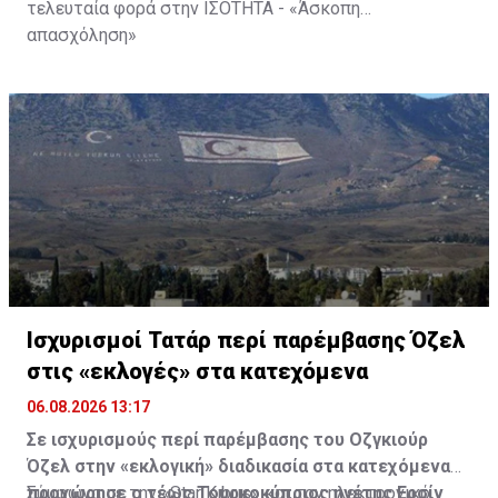
τελευταία φορά στην ΙΣΟΤΗΤΑ - «Άσκοπη
απασχόληση»
Ισχυρισμοί Τατάρ περί παρέμβασης Όζελ
στις «εκλογές» στα κατεχόμενα
06.08.2026 13:17
Σε ισχυρισμούς περί παρέμβασης του Οζγκιούρ
Όζελ στην «εκλογική» διαδικασία στα κατεχόμενα
προχώρησε ο τέως Τουρκοκύπριος ηγέτης Ερσίν
Σύμφωνα με την «Star Kıbrıs» και τον ηλεκτρονικό