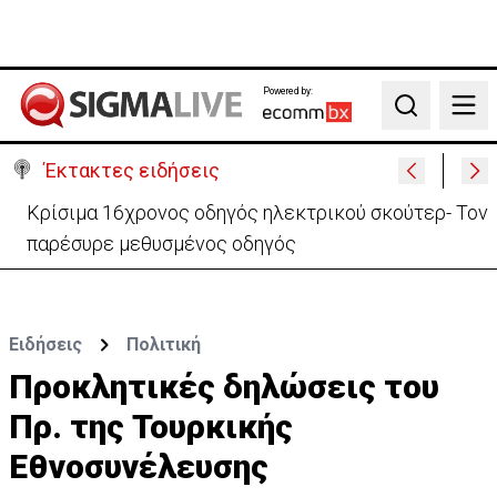
Powered by:
Search
Έκτακτες ειδήσεις
Αίγυπτος και ExxonMobil ενεργοποιούν το σχέδιο
αξιοποίησης Φ.Α από ΑΟΖ Κύπρου
Ειδήσεις
Πολιτική
Προκλητικές δηλώσεις του
Πρ. της Τουρκικής
Εθνοσυνέλευσης