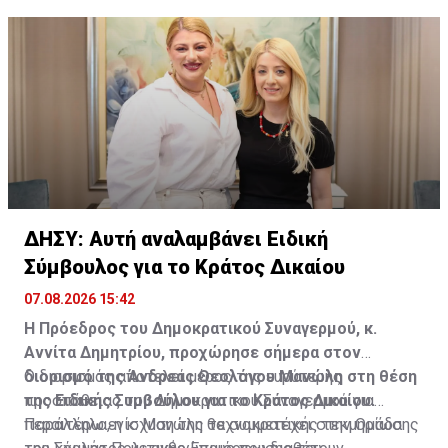
ΔΗΣΥ: Αυτή αναλαμβάνει Ειδική
Σύμβουλος για το Κράτος Δικαίου
07.08.2026 15:42
Η Πρόεδρος του Δημοκρατικού Συναγερμού, κ.
Αννίτα Δημητρίου, προχώρησε σήμερα στον
διορισμό της Άνδρεας Θεολόγου Μανώλη στη θέση
Ο διορισμός αποτελεί μέρος της ευρύτερης
της Ειδικής Συμβούλου για το Κράτος Δικαίου.
προσπάθειας του Δημοκρατικού Συναγερμού για
περαιτέρω ενίσχυση της τεχνοκρατικής τεκμηρίωσης
Παράλληλα, η κ. Μανώλη θα συμμετέχει στην Ομάδα