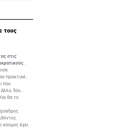
ε τους
ας στις
ικρατικούς
ρισε
ταν πρακτικές
ι που
 άλλο, δύο
Και θα το
 Πρόεδρος
λθόντος.
ο κόσμος έχει