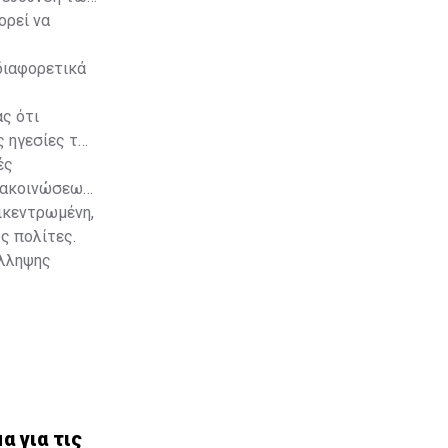
ορεί να
 διαφορετικά
ς ότι
ς ηγεσίες των
ές
ανακοινώσεων
πικεντρωμένη,
ς πολίτες.
ύλληψης
 για τις