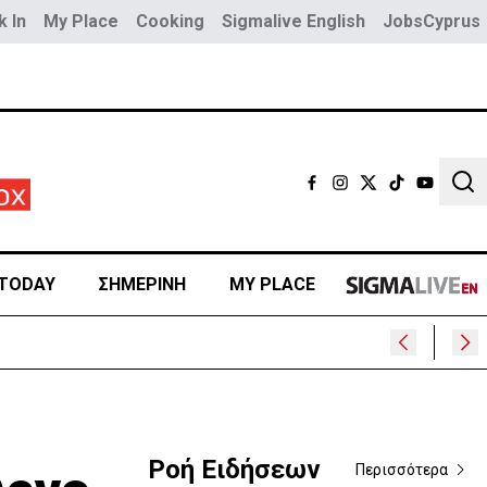
 In
My Place
Cooking
Sigmalive English
JobsCyprus
Sear
TODAY
ΣΗΜΕΡΙΝΗ
MY PLACE
Ροή Ειδήσεων
Περισσότερα