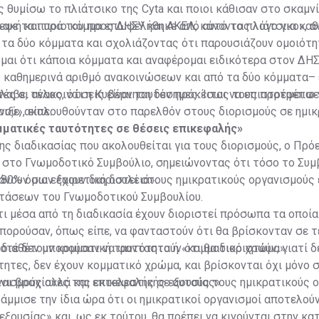
ς θυμίσω το πλιάτσικο της Cyta και ποιοι κάθισαν στο σκαμνί
ακή και ποιο κόμμα επωφελήθηκε από αυτό το πλιάτσικο», α
εψε τα πυρά του προς ΔΗΣΥ και ΑΚΕΛ, κάνοντας λόγο για καθ
τα δύο κόμματα και σχολιάζοντας ότι παρουσιάζουν ομοιότη
μαι ότι κάποια κόμματα και αναφέρομαι ειδικότερα στον ΔΗΣ
 καθημερινά αριθμό ανακοινώσεων και από τα δύο κόμματα– 
τές οι ανακοινώσεις είναι ταυτόσημες. Ίσως τους προτρέπω 
αβε, τέλος, ότι η Κυβέρνηση δεν πρόκειται να επιστρέψει σ
ού», είπε.
ριξε, ακολουθούνταν στο παρελθόν στους διορισμούς σε ημι
μματικές ταυτότητες σε θέσεις επικεφαλής»
ς διαδικασίας που ακολουθείται για τους διορισμούς, ο Πρό
 στο Γνωμοδοτικό Συμβούλιο, σημειώνοντας ότι τόσο το Συμ
άνουν μια εξαιρετική δουλειά».
 80% όσων έχουν διοριστεί στους ημικρατικούς οργανισμούς
τάσεων του Γνωμοδοτικού Συμβουλίου.
ότι μέσα από τη διαδικασία έχουν διοριστεί πρόσωπα τα οποί
πορούσαν, όπως είπε, να φανταστούν ότι θα βρίσκονταν σε τ
 διαθέτουν κομματική ταυτότητα ή «κομματικό χρώμα».
οτέ δεν μπορούσαν να φανταστούν ότι θα διοριστούν, γιατί δ
ητες, δεν έχουν κομματικό χρώμα, και βρίσκονται όχι μόνο 
νισμούς αλλά και επικεφαλής σε αυτούς τους ημικρατικούς 
ίναι βραχίονες της εκτελεστικής εξουσίας»
μμισε την ίδια ώρα ότι οι ημικρατικοί οργανισμοί αποτελού
εξουσίας» και, ως εκ τούτου, θα πρέπει να κινούνται στην κ