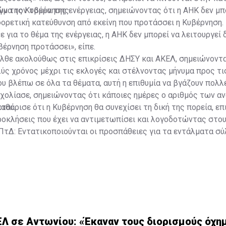
ών της Κυβέρνησης.
μα τον τομέα της ενέργειας, σημειώνοντας ότι η ΑΗΚ δεν μπ
φορετική κατεύθυνση από εκείνη που προτάσσει η Κυβέρνηση.
 για το θέμα της ενέργειας, η ΑΗΚ δεν μπορεί να λειτουργεί
βέρνηση προτάσσει», είπε.
λθε ακολούθως στις επικρίσεις ΔΗΣΥ και ΑΚΕΛ, σημειώνοντα
ύς χρόνος μέχρι τις εκλογές και στέλνοντας μήνυμα προς τι
ου βλέπω σε όλα τα θέματα, αυτή η επιθυμία να βγάζουν πολλ
 σχολίασε, σημειώνοντας ότι κάποιες ημέρες ο αριθμός των 
ται.
αθάρισε ότι η Κυβέρνηση θα συνεχίσει τη δική της πορεία, ε
ροκλήσεις που έχει να αντιμετωπίσει και λογοδοτώντας στου
ΠτΔ: Εντατικοποιούνται οι προσπάθειες για τα εντάλματα σ
 σε Αντωνίου: «Έκαναν τους διορισμούς όχημα