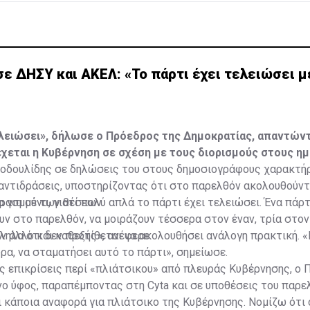
ε ΔΗΣΥ και ΑΚΕΛ: «Το πάρτι έχει τελειώσει μ
ελειώσει», δήλωσε ο Πρόεδρος της Δημοκρατίας, απαντώντ
έχεται η Κυβέρνηση σε σχέση με τους διορισμούς στους ημ
οδουλίδης σε δηλώσεις του στους δημοσιογράφους χαρακτή
 αντιδράσεις, υποστηρίζοντας ότι στο παρελθόν ακολουθούν
ιρασμού των θέσεων.
 για μένα, γιατί πολύ απλά το πάρτι έχει τελειώσει. Ένα πάρτ
υν στο παρελθόν, να μοιράζουν τέσσερα στον έναν, τρία στον
ν άλλο και καθεξής», ανέφερε.
ηλα ότι δεν προτίθεται να ακολουθήσει ανάλογη πρακτική. «
α, να σταματήσει αυτό το πάρτι», σημείωσε.
ς επικρίσεις περί «πλιάτσικου» από πλευράς Κυβέρνησης, ο
ο ύφος, παραπέμποντας στη Cyta και σε υποθέσεις του παρε
ι κάποια αναφορά για πλιάτσικο της Κυβέρνησης. Νομίζω ότι 