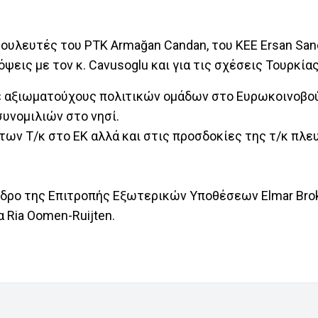
ουλευτές του ΡΤΚ Armağan Candan, του ΚΕΕ Ersan Sane
εις με τον κ. Cavusoglu και για τις σχέσεις Τουρκία
με αξιωματούχους πολιτικών ομάδων στο Ευρωκοινοβού
υνομιλιών στο νησί.
ων Τ/κ στο ΕΚ αλλά και στις προσδοκίες της τ/κ πλε
εδρο της Επιτροπής Εξωτερικών Υποθέσεων Elmar Brok
 Ria Oomen-Ruijten.