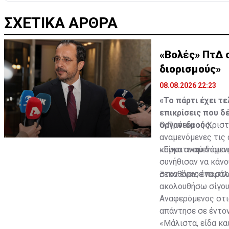
ΣΧΕΤΙΚΑ ΑΡΘΡΑ
«Βολές» ΠτΔ σ
διορισμούς»
08.08.2026 22:23
«Το πάρτι έχει τ
επικρίσεις που δ
οργανισμούς.
Ο Πρόεδρος Χριστ
αναμενόμενες τις
κομματικού διαμο
«Είναι αναμενόμενα
συνήθισαν να κάνο
στον έναν, ένα στο
Ξεκαθάρισε παράλλ
ακολουθήσω σίγουρ
Αναφερόμενος στι
απάντησε σε έντον
«Μάλιστα, είδα κα