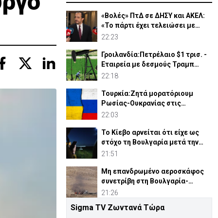
ύργο
«Βολές» ΠτΔ σε ΔΗΣΥ και ΑΚΕΛ:
«Το πάρτι έχει τελειώσει με
τους διορισμούς»
22:23
Γροιλανδία:Πετρέλαιο $1 τρισ. -
Εταιρεία με δεσμούς Τραμπ
ετοιμάζει γεωτρήσεις
22:18
Τουρκία:Ζητά μορατόριουμ
Ρωσίας-Ουκρανίας στις
επιθέσεις κατά εμπορικών
22:03
πλοίων
Το Κίεβο αρνείται ότι είχε ως
στόχο τη Βουλγαρία μετά την
έκρηξη του drone
21:51
Μη επανδρωμένο αεροσκάφος
συνετρίβη στη Βουλγαρία-
Kατηγορεί το Κίεβο
21:26
Sigma TV Ζωντανά Τώρα
ΠτΔ: Εντατικοποιούνται οι