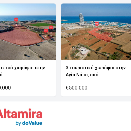
ιστικά χωράφια στην
3 τουριστικά χωράφια στην
νό
Αγία Νάπα, από
0.000
€500.000