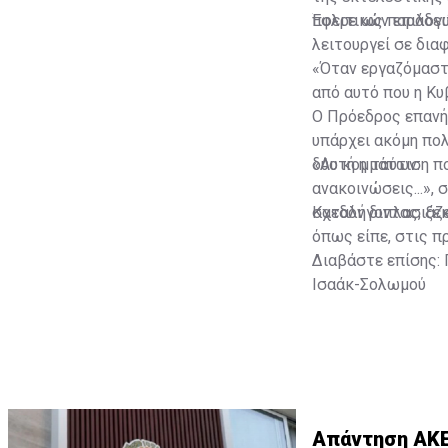
πολιτικών επιλογ
Έφερε ως παράδειγ
λειτουργεί σε δια
«Όταν εργαζόμαστε
από αυτό που η Κυ
Ο Πρόεδρος επανή
υπάρχει ακόμη πολ
δύο κομμάτων.
«Αυτή η ταύτιση π
ανακοινώσεις...»,
σχεδόν διπλασιάζε
Καταλήγοντας, ξεκ
όπως είπε, στις π
Διαβάστε επίσης:
Ισαάκ-Σολωμού
Απάντηση ΑΚΕΛ