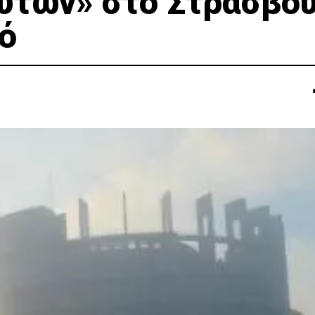
υτών» στο Στρασβο
ό