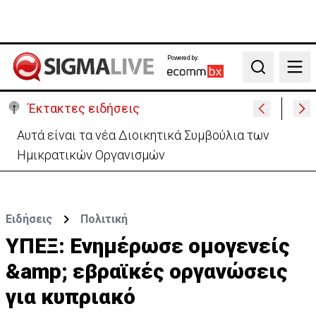
Powered by:
Search
Έκτακτες ειδήσεις
Το παρασκήνιο της τελετής διαβεβαίωσης-Οι
αγχωμένοι και οι πιο.. χαλαροί (vid)
Ειδήσεις
Πολιτική
ΥΠΕΞ: Ενημέρωσε ομογενείς
&amp; εβραϊκές οργανώσεις
για κυπριακό