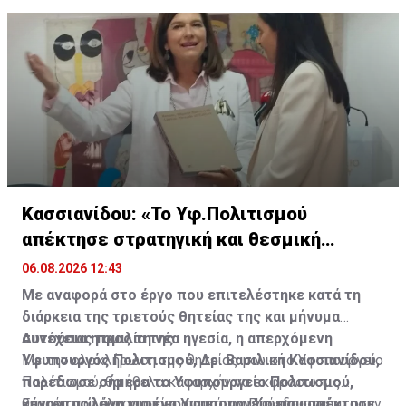
δημιουργία κλίματος εμπιστοσύνης, στη συμφωνία επί
της μεθοδολογίας και στην εξέταση θεμάτων ουσίας.
Κασσιανίδου: «Το Υφ.Πολιτισμού
απέκτησε στρατηγική και θεσμική
ωριμότητα»
06.08.2026 12:43
Με αναφορά στο έργο που επιτελέστηκε κατά τη
διάρκεια της τριετούς θητείας της και μήνυμα
συνέχειας προς τη νέα ηγεσία, η απερχόμενη
Αυτούσια η ομιλία της
Υφυπουργός Πολιτισμού, Δρ. Βασιλική Κασσιανίδου,
Με την ολοκλήρωση της θητείας μου στο Υφυπουργείο
παρέδωσε σήμερα το Υφυπουργείο Πολιτισμού,
Πολιτισμού, θα ήθελα καταρχήν να εκφράσω τις
κάνοντας λόγο για ένα Υφυπουργείο που απέκτησε
θερμές μου ευχαριστίες προς τον Πρόεδρο της
Ευχαριστώ όλο το προσωπικό του Υφυπουργείου στην