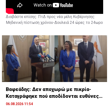
Διαβάστε επίσης:
ΠτΔ προς νέα μέλη Κυβέρνησης:
Μηδενική πίστωση χρόνου-Δουλειά 24 ώρες το 24ωρο
Βαφεάδης: Δεν αποχωρώ με πικρία-
Καταγράφηκε πού αποδίδονται ευθύνες
για Takata
06.08.2026 11:54