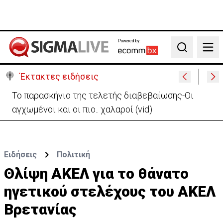
Powered by:
Search
Έκτακτες ειδήσεις
Συνελήφθη 16χρονος για τον εμπρησμό της πρώην
μπυραρίας Corner στη Λευκωσία
Ειδήσεις
Πολιτική
Θλίψη ΑΚΕΛ για το θάνατο
ηγετικού στελέχους του ΑΚΕΛ
Βρετανίας