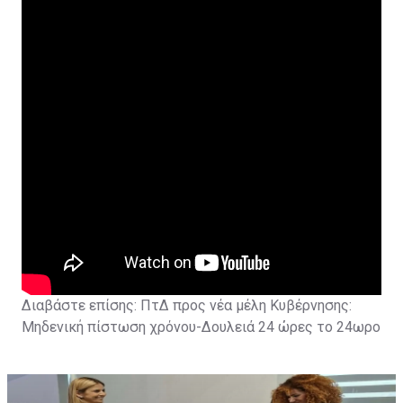
Διαβάστε επίσης:
ΠτΔ προς νέα μέλη Κυβέρνησης:
Μηδενική πίστωση χρόνου-Δουλειά 24 ώρες το 24ωρο