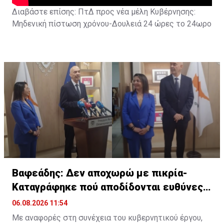
Διαβάστε επίσης:
ΠτΔ προς νέα μέλη Κυβέρνησης:
Μηδενική πίστωση χρόνου-Δουλειά 24 ώρες το 24ωρο
Βαφεάδης: Δεν αποχωρώ με πικρία-
Καταγράφηκε πού αποδίδονται ευθύνες
για Takata
06.08.2026 11:54
Με αναφορές στη συνέχεια του κυβερνητικού έργου,