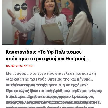
εξελίσσεται, να εμπνέει και να διακρίνεται διεθνώς.
Κασσιανίδου: «Το Υφ.Πολιτισμού
απέκτησε στρατηγική και θεσμική
ωριμότητα»
06.08.2026 12:43
Με αναφορά στο έργο που επιτελέστηκε κατά τη
διάρκεια της τριετούς θητείας της και μήνυμα
συνέχειας προς τη νέα ηγεσία, η απερχόμενη
Αυτούσια η ομιλία της
Υφυπουργός Πολιτισμού, Δρ. Βασιλική Κασσιανίδου,
Με την ολοκλήρωση της θητείας μου στο Υφυπουργείο
παρέδωσε σήμερα το Υφυπουργείο Πολιτισμού,
Πολιτισμού, θα ήθελα καταρχήν να εκφράσω τις
κάνοντας λόγο για ένα Υφυπουργείο που απέκτησε
θερμές μου ευχαριστίες προς τον Πρόεδρο της
Ευχαριστώ όλο το προσωπικό του Υφυπουργείου στην