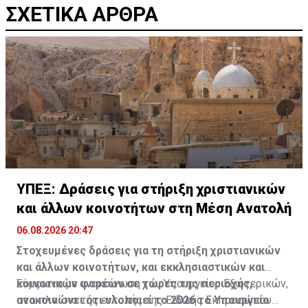
ΣΧΕΤΙΚΑ ΑΡΘΡΑ
ΥΠΕΞ: Δράσεις για στήριξη χριστιανικών
και άλλων κοινοτήτων στη Μέση Ανατολή
06.08.2026 20:47
Στοχευμένες δράσεις για τη στήριξη χριστιανικών
και άλλων κοινοτήτων, και εκκλησιαστικών και
κοινοτικών φορέων σε χώρες της περιοχής,
Σύμφωνα με ανακοίνωση του Υπουργείου Εξωτερικών,
ανακοινώνει ότι υλοποιεί το 2026 το Υπουργείο
στο πλαίσιο της εντολής της Ειδικής Εκπροσώπου